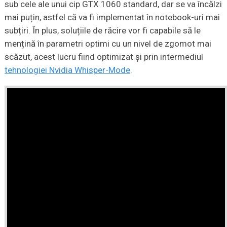
sub cele ale unui cip GTX 1060 standard, dar se va încălzi
mai puțin, astfel că va fi implementat în notebook-uri mai
subțiri. În plus, soluțiile de răcire vor fi capabile să le
mențină în parametri optimi cu un nivel de zgomot mai
scăzut, acest lucru fiind optimizat și prin intermediul
tehnologiei Nvidia Whisper-Mode
.