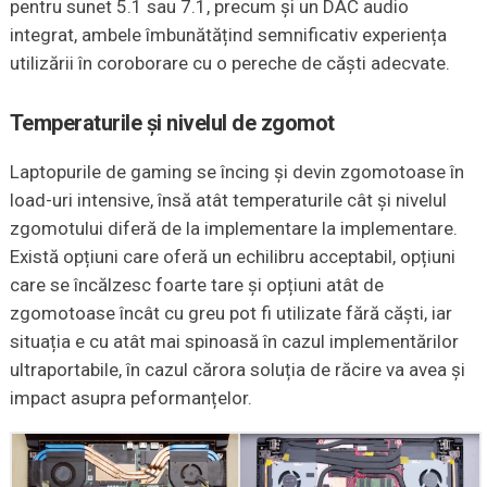
pentru sunet 5.1 sau 7.1, precum și un DAC audio
integrat, ambele îmbunătățind semnificativ experiența
utilizării în coroborare cu o pereche de căști adecvate.
Temperaturile și nivelul de zgomot
Laptopurile de gaming se încing și devin zgomotoase în
load-uri intensive, însă atât temperaturile cât și nivelul
zgomotului diferă de la implementare la implementare.
Există opțiuni care oferă un echilibru acceptabil, opțiuni
care se încălzesc foarte tare și opțiuni atât de
zgomotoase încât cu greu pot fi utilizate fără căști, iar
situația e cu atât mai spinoasă în cazul implementărilor
ultraportabile, în cazul cărora soluția de răcire va avea și
impact asupra peformanțelor.