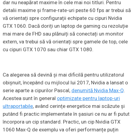
dar nu neapărat maxime în cele mai noi titluri. Pentru
detalii maxime și frame-rate-uri peste 60 fps ar trebui să
vă orientați spre configurații echipate cu cipuri Nvidia
GTX 1060. Dacă doriți un laptop de gaming cu rezoluție
mai mare de FHD sau plănuiți să conectați un monitor
extern, va trebui să vă orientați spre gamele de top, cele
cu cipuri GTX 1070 sau chiar GTX 1080.
Ca alegerea să devină și mai dificilă pentru utilizatorul
obișnuit, începând cu mijlocul lui 2017, Nvidia a lansat o
serie aparte a cipurilor Pascal,
denumită Nvidia Max-Q
.
Acestea sunt în general
optimizate pentru laptop-uri
ultraportabile
, având cerințe energetice mai scăzute și
putând fi practic implementate în șasiuri ce nu ar fi putut
încorpora un cip standard. Practic, un cip Nvidia GTX
1060 Max-Q de exemplu va oferi performanțe puțin