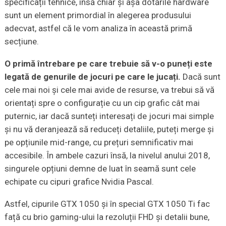
specificații tehnice, însă chiar și așa dotările hardware
sunt un element primordial în alegerea produsului
adecvat, astfel că le vom analiza în această primă
secțiune.
O primă întrebare pe care trebuie să v-o puneți este
legată de genurile de jocuri pe care le jucați.
Dacă sunt
cele mai noi și cele mai avide de resurse, va trebui să vă
orientați spre o configurație cu un cip grafic cât mai
puternic, iar dacă sunteți interesați de jocuri mai simple
și nu vă deranjează să reduceți detaliile, puteți merge și
pe opțiunile mid-range, cu prețuri semnificativ mai
accesibile. În ambele cazuri însă, la nivelul anului 2018,
singurele opțiuni demne de luat în seamă sunt cele
echipate cu cipuri grafice Nvidia Pascal.
Astfel, cipurile GTX 1050 și în special GTX 1050 Ti fac
față cu brio gaming-ului la rezoluții FHD și detalii bune,