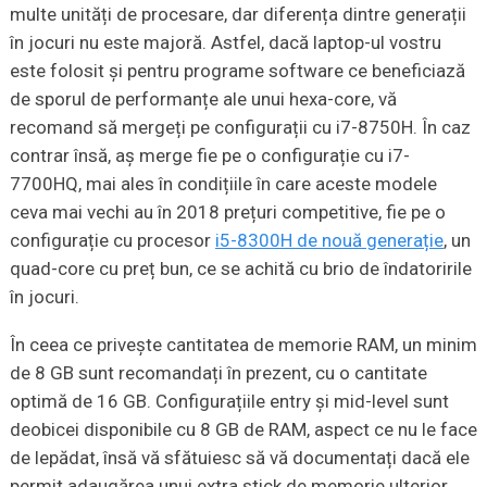
multe unități de procesare, dar diferența dintre generații
în jocuri nu este majoră. Astfel, dacă laptop-ul vostru
este folosit și pentru programe software ce beneficiază
de sporul de performanțe ale unui hexa-core, vă
recomand să mergeți pe configurații cu i7-8750H. În caz
contrar însă, aș merge fie pe o configurație cu i7-
7700HQ, mai ales în condițiile în care aceste modele
ceva mai vechi au în 2018 prețuri competitive, fie pe o
configurație cu procesor
i5-8300H de nouă generație
, un
quad-core cu preț bun, ce se achită cu brio de îndatoririle
în jocuri.
În ceea ce privește cantitatea de memorie RAM, un minim
de 8 GB sunt recomandați în prezent, cu o cantitate
optimă de 16 GB. Configurațiile entry și mid-level sunt
deobicei disponibile cu 8 GB de RAM, aspect ce nu le face
de lepădat, însă vă sfătuiesc să vă documentați dacă ele
permit adaugărea unui extra stick de memorie ulterior,