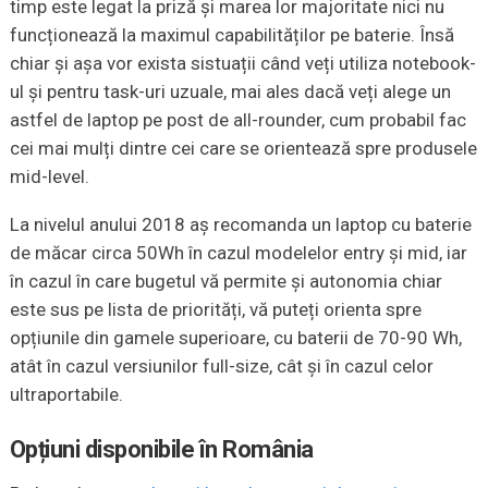
timp este legat la priză și marea lor majoritate nici nu
funcționează la maximul capabilităților pe baterie. Însă
chiar și așa vor exista sistuații când veți utiliza notebook-
ul și pentru task-uri uzuale, mai ales dacă veți alege un
astfel de laptop pe post de all-rounder, cum probabil fac
cei mai mulți dintre cei care se orientează spre produsele
mid-level.
La nivelul anului 2018 aș recomanda un laptop cu baterie
de măcar circa 50Wh în cazul modelelor entry și mid, iar
în cazul în care bugetul vă permite și autonomia chiar
este sus pe lista de priorități, vă puteți orienta spre
opțiunile din gamele superioare, cu baterii de 70-90 Wh,
atât în cazul versiunilor full-size, cât și în cazul celor
ultraportabile.
Opțiuni disponibile în România