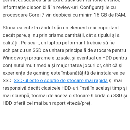
informație disponibilă în review-uri. Configurațiile cu
procesoare Core i7 vin deobicei cu minim 16 GB de RAM.
Stocarea este la rândul său un element mai important
decât pare, și nu prin prisma cantității, cât a tipului și a
calității. Pe scurt, un laptop peformant trebuie să fie
echipat cu un SSD ca unitate principală de stocare pentru
Windows și programele uzuale, și eventual un HDD pentru
conținutul multimedia și majoritatea jocurilor, chit că și
experiența de gaming este îmbunătățită de instalarea pe
SSD.
SSD-ul este o soluție de stocare mai rapidă
și mai
responsivă decât clasicele HDD-uri, însă în același timp și
mai scumpă, tocmai de aceea o stocare hibridă cu SSD și
HDD oferă cel mai bun raport viteză/preț.