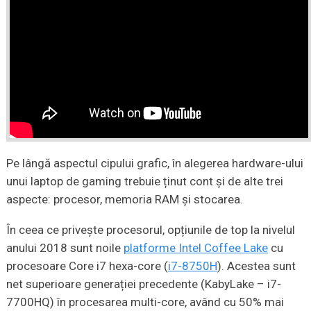
Pe lângă aspectul cipului grafic, în alegerea hardware-ului
unui laptop de gaming trebuie ținut cont și de alte trei
aspecte: procesor, memoria RAM și stocarea.
În ceea ce privește procesorul, opțiunile de top la nivelul
anului 2018 sunt noile
platforme Intel Coffee Lake
cu
procesoare Core i7 hexa-core (
i7-8750H
). Acestea sunt
net superioare generației precedente (KabyLake – i7-
7700HQ) în procesarea multi-core, având cu 50% mai