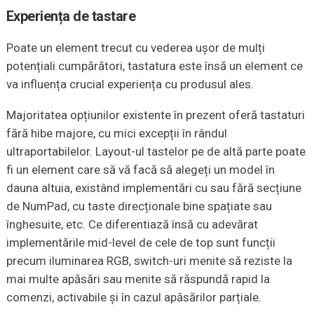
Experiența de tastare
Poate un element trecut cu vederea ușor de mulți
potențiali cumpărători, tastatura este însă un element ce
va influența crucial experiența cu produsul ales.
Majoritatea opțiunilor existente în prezent oferă tastaturi
fără hibe majore, cu mici excepții în rândul
ultraportabilelor. Layout-ul tastelor pe de altă parte poate
fi un element care să vă facă să alegeți un model în
dauna altuia, existând implementări cu sau fără secțiune
de NumPad, cu taste direcționale bine spațiate sau
înghesuite, etc. Ce diferentiază însă cu adevărat
implementările mid-level de cele de top sunt funcții
precum iluminarea RGB, switch-uri menite să reziste la
mai multe apăsări sau menite să răspundă rapid la
comenzi, activabile și în cazul apăsărilor parțiale.