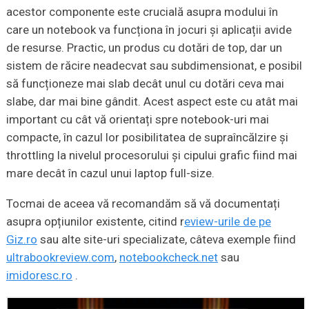
acestor componente este crucială asupra modului în
care un notebook va funcționa în jocuri și aplicații avide
de resurse. Practic, un produs cu dotări de top, dar un
sistem de răcire neadecvat sau subdimensionat, e posibil
să funcționeze mai slab decât unul cu dotări ceva mai
slabe, dar mai bine gândit. Acest aspect este cu atât mai
important cu cât vă orientați spre notebook-uri mai
compacte, în cazul lor posibilitatea de supraîncălzire și
throttling la nivelul procesorului și cipului grafic fiind mai
mare decât în cazul unui laptop full-size.
Tocmai de aceea vă recomandăm să vă documentați
asupra opțiunilor existente, citind r
eview-urile de pe
Giz.ro
sau alte site-uri specializate, câteva exemple fiind
ultrabookreview.com
,
notebookcheck.net
sau
imidoresc.ro
.