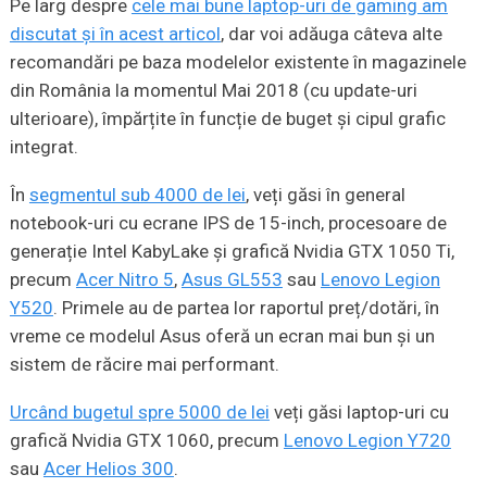
Pe larg despre
cele mai bune laptop-uri de gaming am
discutat și în acest articol
, dar voi adăuga câteva alte
recomandări pe baza modelelor existente în magazinele
din România la momentul Mai 2018 (cu update-uri
ulterioare), împărțite în funcție de buget și cipul grafic
integrat.
În
segmentul sub 4000 de lei
, veți găsi în general
notebook-uri cu ecrane IPS de 15-inch, procesoare de
generație Intel KabyLake și grafică Nvidia GTX 1050 Ti,
precum
Acer Nitro 5
,
Asus GL553
sau
Lenovo Legion
Y520
. Primele au de partea lor raportul preț/dotări, în
vreme ce modelul Asus oferă un ecran mai bun și un
sistem de răcire mai performant.
Urcând bugetul spre 5000 de lei
veți găsi laptop-uri cu
grafică Nvidia GTX 1060, precum
Lenovo Legion Y720
sau
Acer Helios 300
.