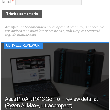
Email
*
Atenţie:
Toate comentariile sunt aprobate manual, de aceea ele
vor apărea cu o mică întârziere pe site, atât timp cât respectă
regulile bunului simţ.
ULTIMELE REVIEWURI
Asus ProArt PX13 GoPro – review detaliat
(Ryzen AI Max+, ultracompact)