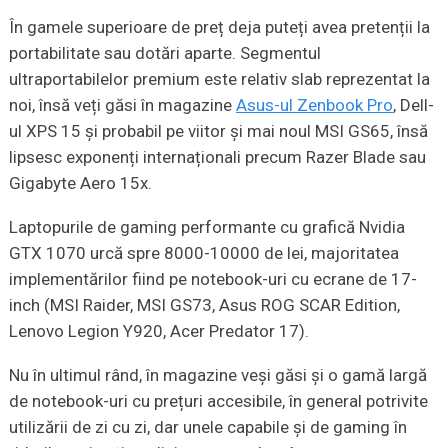
În gamele superioare de preț deja puteți avea pretenții la
portabilitate sau dotări aparte. Segmentul
ultraportabilelor premium este relativ slab reprezentat la
noi, însă veți găsi în magazine
Asus-ul Zenbook Pro
, Dell-
ul XPS 15 și probabil pe viitor și mai noul MSI GS65, însă
lipsesc exponenți internaționali precum Razer Blade sau
Gigabyte Aero 15x.
Laptopurile de gaming performante cu grafică Nvidia
GTX 1070 urcă spre 8000-10000 de lei, majoritatea
implementărilor fiind pe notebook-uri cu ecrane de 17-
inch (MSI Raider, MSI GS73, Asus ROG SCAR Edition,
Lenovo Legion Y920, Acer Predator 17).
Nu în ultimul rând, în magazine veși găsi și o gamă largă
de notebook-uri cu prețuri accesibile, în general potrivite
utilizării de zi cu zi, dar unele capabile și de gaming în