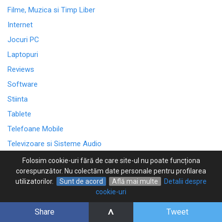
Filme, Muzica si Timp Liber
Internet
Jocuri PC
Laptopuri
Reviews
Software
Stiinta
Tablete
Telefoane Mobile
Televizoare si Sisteme Audio
Folosim cookie-uri fără de care site-ul nu poate funcționa
ARTICOLE RECENTE
corespunzător. Nu colectăm date personale pentru profilarea
utilizatorilor.
Sunt de acord
Află mai multe
Detalii despre
Asus ProArt PX13 GoPro – review detaliat (Ryzen AI Max+,
cookie-uri
ultracompact)
Asus ExpertBook Ultra – review detaliat (Intel Panther Lake,
^
Share
Tweet
OLED mat)