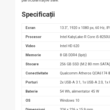
particularitățile sale.
Specificații
Ecran
13.3″, 1920 x 1080 px, 60 Hz, I
Procesor
Intel KabyLake-R Core i5-8250
Video
Intel HD 620
Memorie
8 GB DDR4 (lipiți)
Stocare
256 GB SSD (M.2 80 mm SATA
Conectivitate
Qualcomm Atheros QCA6174 80
Porturi
2x USB-A 3.1, 1x USB-A 2.0, 1x
Baterie
54 Wh, alimentator 45 W
OS
Windows 10
Dimensiuni
324 x 226 x 15,9 mm