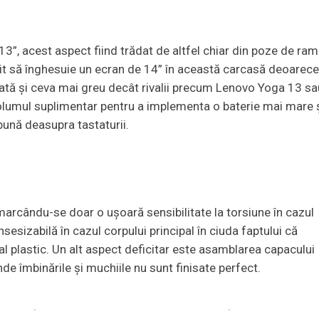
3”, acest aspect fiind trădat de altfel chiar din poze de ra
șit să înghesuie un ecran de 14” în această carcasă deoarec
odată și ceva mai greu decât rivalii precum Lenovo Yoga 13 sa
lumul suplimentar pentru a implementa o baterie mai mare 
bună deasupra tastaturii.
marcându-se doar o ușoară sensibilitate la torsiune în cazul
nsesizabilă în cazul corpului principal în ciuda faptului că
l plastic. Un alt aspect deficitar este asamblarea capacului
de îmbinările și muchiile nu sunt finisate perfect.