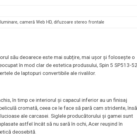
iluminare, cameră Web HD, difuzoare stereo frontale
rul său deoarece este mai subțire, mai ușor și folosește o
preocupat în mod clar de estetica produsului, Spin 5 SP513-5
rtele de laptopuri convertibile ale rivalilor.
chis, în timp ce interiorul și capacul inferior au un finisaj
peliculă cromată, ceea ce le face să pară cam stridente, îns
lucioase ale carcasei. Siglele producătorului și gamei sunt
plasate astfel încât să nu sară în ochi, Acer reușind în
etică deosebită.