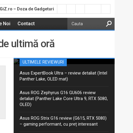
GiZ.ro – Doza de Gadgeturi
e Noi
Contact
Asus ProArt PX13 GoPro –
de ultimă oră
review detaliat (Ryzen AI Max+,
ultracompact)
Aceasta este recenzia mea detaliată pentru varianta
ULTIMELE REVIEWURI
actualizată 2026 GoPro Edition din seria Asus ProArt
PX13. Am discutat despre ProArt PX13 într-un articol
Asus ExpertBook Ultra – review detaliat (Intel
anterior, iar între timp Asus a...
Panther Lake, OLED mat)
Asus ROG Zephyrus G16 GU606 review
detaliat (Panther Lake Core Ultra 9, RTX 5080,
OLED)
Asus ROG Strix G16 review (G615, RTX 5080)
– gaming performant, cu preț interesant