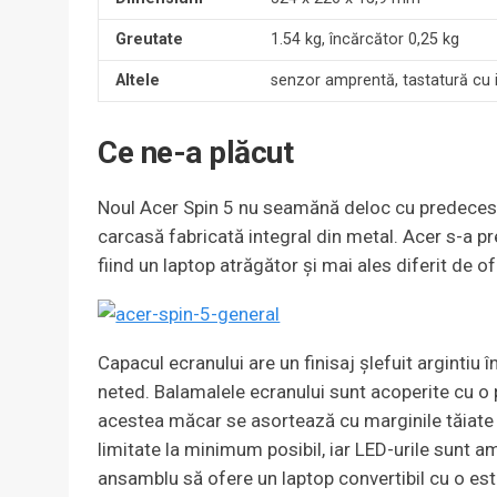
Greutate
1.54 kg, încărcător 0,25 kg
Altele
senzor amprentă, tastatură cu 
Ce ne-a plăcut
Noul Acer Spin 5 nu seamănă deloc cu predeceso
carcasă fabricată integral din metal. Acer s-a 
fiind un laptop atrăgător și mai ales diferit de ofe
Capacul ecranului are un finisaj șlefuit argintiu în
neted. Balamalele ecranului sunt acoperite cu o 
acestea măcar se asortează cu marginile tăiate 
limitate la minimum posibil, iar LED-urile sunt am
ansamblu să ofere un laptop convertibil cu o est