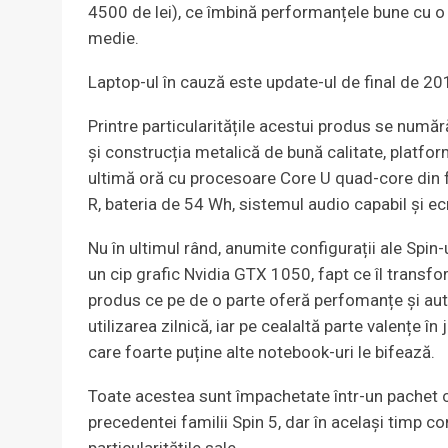
4500 de lei), ce îmbină performanțele bune cu o 
medie.
Laptop-ul în cauză este update-ul de final de 20
Printre particularitățile acestui produs se numă
și construcția metalică de bună calitate, platf
ultimă oră cu procesoare Core U quad-core din 
R, bateria de 54 Wh, sistemul audio capabil și ecr
Nu în ultimul rând, anumite configurații ale Spin-
un cip grafic Nvidia GTX 1050, fapt ce îl transfo
produs ce pe de o parte oferă perfomanțe și au
utilizarea zilnică, iar pe cealaltă parte valențe în
care foarte puține alte notebook-uri le bifează.
Toate acestea sunt împachetate într-un pachet c
precedentei familii Spin 5, dar în același timp com