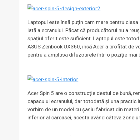
Laptopul este însă puțin cam mare pentru clasa 1
lată a ecranului. Păcat că producătorul nu a reu
spațiul oferit este suficient. Laptopul este tot
ASUS Zenbook UX360, însă Acer a profitat de vo
pentru a amplasa difuzoarele într-o poziție mai 
Acer Spin 5 are o construcție destul de bună, re
capacului ecranului, dar totodată și una practic i
vorbim de un model cu șasiu fabricat din materia
inferior al carcasei, acesta având câteva zone un