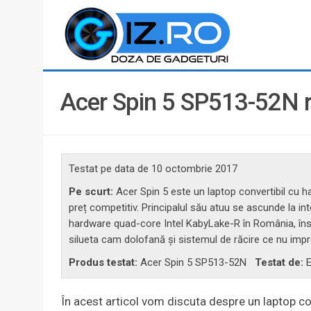
Acer Spin 5 SP513-52N re
Testat pe data de
10 octombrie 2017
Pe scurt:
Acer Spin 5 este un laptop convertibil cu h
preț competitiv. Principalul său atuu se ascunde la inte
hardware quad-core Intel KabyLake-R în România, însă 
silueta cam dolofană și sistemul de răcire ce nu imp
Produs testat:
Acer Spin 5 SP513-52N
Testat de:
E
În acest articol vom discuta despre un laptop c