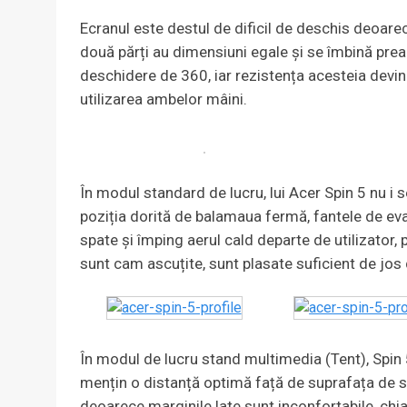
Ecranul este destul de dificil de deschis deoare
două părți au dimensiuni egale și se îmbină prea 
deschidere de 360, iar rezistența acesteia devi
utilizarea ambelor mâini.
În modul standard de lucru, lui Acer Spin 5 nu i
poziția dorită de balamaua fermă, fantele de ev
spate și împing aerul cald departe de utilizator, 
sunt cam ascuțite, sunt plasate suficient de jos
În modul de lucru stand multimedia (Tent), Spin 5
mențin o distanță optimă față de suprafața de sp
deoarece marginile late sunt inconfortabile, ch