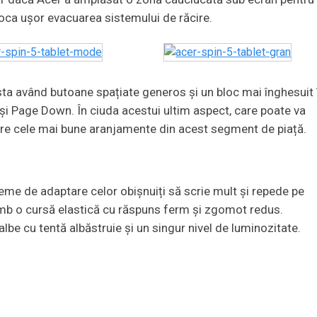
bloca ușor evacuarea sistemului de răcire.
sta având butoane spațiate generos și un bloc mai înghesuit 
și Page Down. În ciuda acestui ultim aspect, care poate va
ntre cele mai bune aranjamente din acest segment de piață.
eme de adaptare celor obișnuiți să scrie mult și repede pe
chimb o cursă elastică cu răspuns ferm și zgomot redus.
lbe cu tentă albăstruie și un singur nivel de luminozitate.