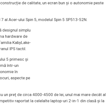
construcție de calitate, un ecran bun și o autonomie peste
17 al Acer-ului Spin 5, modelul Spin 5 SP513-52N.
ră designul simplu
orma hardware de
familia KabyLake-
anul IPS tactil.
ului 5 primesc și
rmă într-un
tonomie în
 jocuri, aspecte pe
u un preț de circa 4000-4500 de lei, unul mai mare decât al
petitiv raportat la celelalte laptop-uri 2-in-1 din clasă și la