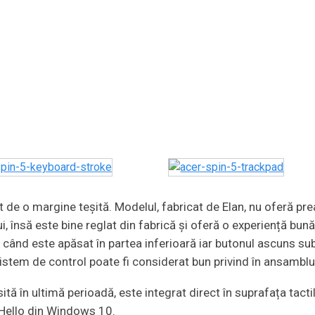
 de o margine teșită. Modelul, fabricat de Elan, nu oferă pre
 însă este bine reglat din fabrică și oferă o experiență bună
i când este apăsat în partea inferioară iar butonul ascuns su
istem de control poate fi considerat bun privind în ansamblu
ă în ultimă perioadă, este integrat direct în suprafața tacti
 Hello din Windows 10.