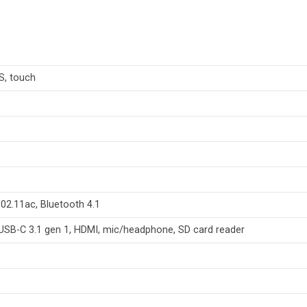
PS, touch
U
)
2.11ac, Bluetooth 4.1
 USB-C 3.1 gen 1, HDMI, mic/headphone, SD card reader