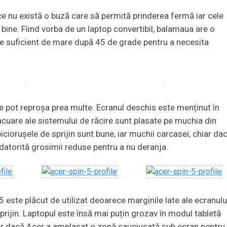
ce nu există o buză care să permită prinderea fermă iar cele
bine. Fiind vorba de un laptop convertibil, balamaua are o
ne suficient de mare după 45 de grade pentru a necesita
 se pot reproșa prea multe. Ecranul deschis este menținut în
acuare ale sistemului de răcire sunt plasate pe muchia din
piciorușele de sprijin sunt bune, iar muchii carcasei, chiar da
 datorită grosimii reduse pentru a nu deranja.
 este plăcut de utilizat deoarece marginile late ale ecranulu
rijin. Laptopul este însă mai puțin grozav în modul tabletă
iar dacă Acer a amplasat o zonă cauciucată sub ecran pentru