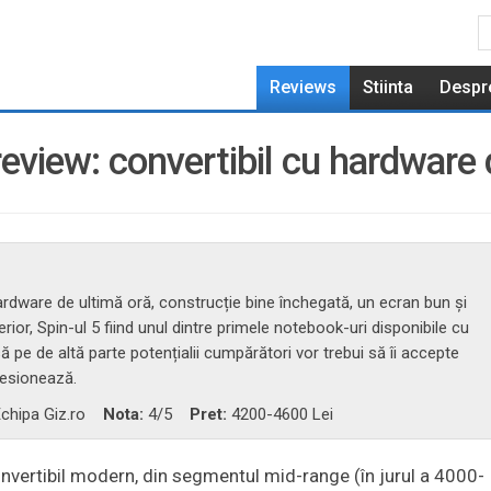
Reviews
Stiinta
Despr
view: convertibil cu hardware 
ardware de ultimă oră, construcție bine închegată, un ecran bun și
rior, Spin-ul 5 fiind unul dintre primele notebook-uri disponibile cu
pe de altă parte potențialii cumpărători vor trebui să îi accepte
resionează.
chipa Giz.ro
Nota:
4
/5
Pret:
4200-4600 Lei
onvertibil modern, din segmentul mid-range (în jurul a 4000-