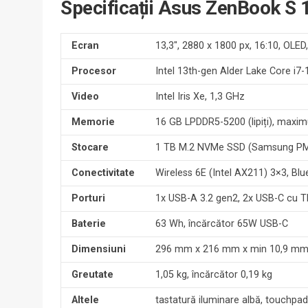
Specificații Asus ZenBook S
Ecran
13,3″, 2880 x 1800 px, 16:10, OLED
Procesor
Intel 13th-gen Alder Lake Core i7
Video
Intel Iris Xe, 1,3 GHz
Memorie
16 GB LPDDR5-5200 (lipiți), max
Stocare
1 TB M.2 NVMe SSD (Samsung PM9
Conectivitate
Wireless 6E (Intel AX211) 3×3, Blu
Porturi
1x USB-A 3.2 gen2, 2x USB-C cu 
Baterie
63 Wh, încărcător 65W USB-C
Dimensiuni
296 mm x 216 mm x min 10,9 m
Greutate
1,05 kg, încărcător 0,19 kg
Altele
tastatură iluminare albă, touchp