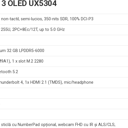
 13 OLED UX5304
, non-tactil, semi-lucios, 350-nits SDR, 100% DCI-P3
-1255U, 2PC+8Ec/12T, up to 5.0 GHz
imum 32 GB LPDDR5-6000
A1), 1 x slot M.2 2280
etooth 5.2
Thunderbolt 4, 1x HDMI 2.1 (TMDS), mic/headphone
m
ad sticlă cu NumberPad opțional, webcam FHD cu IR și ALS/CLS,