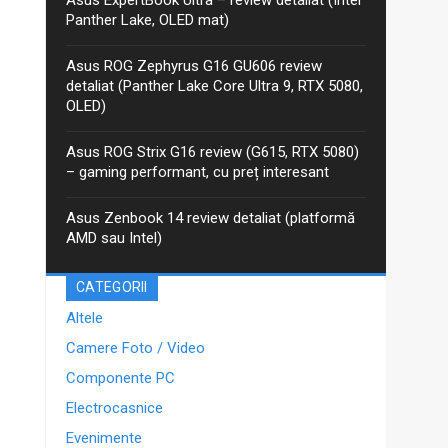
anterior, iar între timp Asus a...
Panther Lake, OLED mat)
Asus ROG Zephyrus G16 GU606 review
detaliat (Panther Lake Core Ultra 9, RTX 5080,
OLED)
Asus ROG Strix G16 review (G615, RTX 5080)
– gaming performant, cu preț interesant
Asus Zenbook 14 review detaliat (platformă
AMD sau Intel)
CATEGORII
Altele
Camere Foto / Video
Componente PC
Electrocasnice
Evenimente