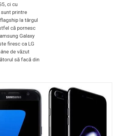
5, ci cu
sunt printre
flagship la târgul
tfel că pornesc
i Samsung Galaxy
ste firesc ca LG
mâne de văzut
ătorul să facă din