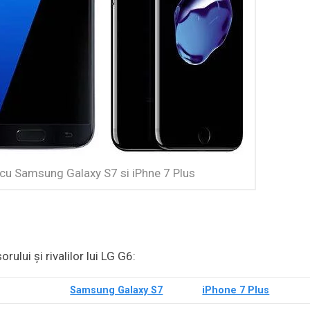
l cu Samsung Galaxy S7 si iPhne 7 Plus
rului și rivalilor lui LG G6:
Samsung Galaxy S7
iPhone 7 Plus