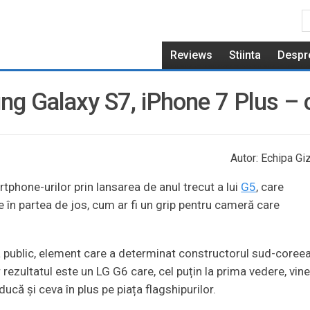
Reviews
Stiinta
Despr
g Galaxy S7, iPhone 7 Plus – 
Autor: Echipa Giz
tphone-urilor prin lansarea de anul trecut a lui
G5
, care
n partea de jos, cum ar fi un grip pentru cameră care
a public, element care a determinat constructorul sud-coree
 rezultatul este un LG G6 care, cel puțin la prima vedere, vin
că și ceva în plus pe piața flagshipurilor.