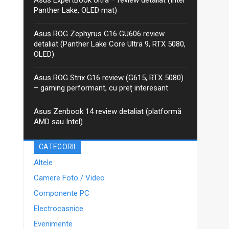
anterior, iar între timp Asus a...
Panther Lake, OLED mat)
Asus ROG Zephyrus G16 GU606 review
detaliat (Panther Lake Core Ultra 9, RTX 5080,
OLED)
Asus ROG Strix G16 review (G615, RTX 5080)
– gaming performant, cu preț interesant
Asus Zenbook 14 review detaliat (platformă
AMD sau Intel)
CATEGORII
Altele
Camere Foto / Video
Componente PC
Electrocasnice
Evenimente