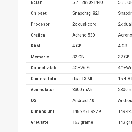
Ecran
5.7″, 2880×1440
5.3″, 
Chipset
Snapdrag. 821
Snapdr
Procesor
2x dual-core
2x dua
Grafica
Adreno 530
Adreno
RAM
4 GB
4 GB
Memorie
32 GB
32 GB
Conectivitate
4G+Wi-Fi
4G+Wi-
Camera foto
dual 13 MP
16 + 8
Acumulator
3300 mAh
2800 
OS
Android 7.0
Androi
Dimensiuni
148.9×71.9×7.9
149.4×
Greutate
163 grame
143 g