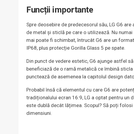
Funcții importante
Spre deosebire de predecesorul său, LG G6 are 
de metal și sticlă pe care o utilizează. Nu numa
mai poate fi schimbat, întrucât G6 are un forma
IP68, plus protecție Gorilla Glass 5 pe spate.
Din punct de vedere estetic, G6 ajunge astfel s
beneficiază de o ramă metalică ce îmbină sticla 
punctează de asemenea la capitolul design datorit
Probabil însă că elementul cu care G6 are potențial
tradiționalului ecran 16:9, LG a optat pentru un 
este dublă decât lățimea. Scopul? Să poți folosi
dimensiuni.