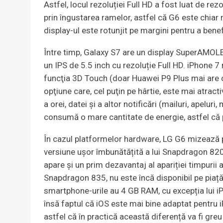
Astfel, locul rezoluției Full HD a fost luat de re
prin îngustarea ramelor, astfel că G6 este chiar 
display-ul este rotunjit pe margini pentru a bene
Între timp, Galaxy S7 are un display SuperAMOLE
un IPS de 5.5 inch cu rezoluție Full HD. iPhone 7
funcţia 3D Touch (doar Huawei P9 Plus mai are 
opţiune care, cel puţin pe hârtie, este mai atrac
a orei, datei şi a altor notificări (mailuri, apelur
consumă o mare cantitate de energie, astfel că p
În cazul platformelor hardware, LG G6 mizează
versiune ușor îmbunătățită a lui Snapdragon 820,
apare și un prim dezavantaj al apariției timpurii
Snapdragon 835, nu este încă disponibil pe piaț
smartphone-urile au 4 GB RAM, cu excepția lui 
însă faptul că iOS este mai bine adaptat pentru
astfel că în practică această diferență va fi gr