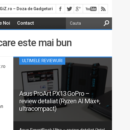
GiZ.ro – Doza de Gadgeturi
e Noi
Contact
care este mai bun
ULTIMELE REVIEWURI
.ro
Asus ProArt PX13 GoPro –
review detaliat (Ryzen AI Max+,
an
ultracompact)
e
Aceasta este recenzia mea detaliată pentru varianta
actualizată 2026 GoPro Edition din seria Asus ProArt
PX13. Am discutat despre ProArt PX13 într-un articol
Asus ExpertBook Ultra – review detaliat (Intel