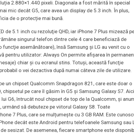
zoluția 2.880×1.440 pixeli. Diagonala a fost mărită în special
mai mic decât G5, care avea un display de 5.3 inch. În plus,
ficia de o protecție mai bună.
D de 5.1 inch cu rezoluţie QHD, iar iPhone 7 Plus mizează p
 rămâne singurul telefon dintre cele 4 care beneficiază de
o funcţie asemănătoare), însă Samsung şi LG au venit cu o
tivă pentru utilizator: Always On permite afişarea în permanen
i, mesaje) chiar şi cu ecranul stins. Totuşi, această funcţie
robabil o vei dezactiva după numai câteva zile de utilizare.
 pe un chipset Qualcomm Snapdragon 821, care este doar o
 chipsetul pe care îl găsim în G5 și Samsung Galaxy S7. Aic
 a lui G6, întrucât noul chipset de top de la Qualcomm, și anu
ă, urmând să debuteze pe viitorul Galaxy S8. Toate
iPhone 7 Plus, care se mulțumește cu 3 GB RAM. Este cunosc
 iPhone decât este Android pentru telefoanele Samsung sau 
eu de sesizat. De asemenea, fiecare smartphone este disponib