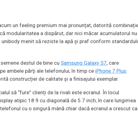
acum un feeling premium mai pronunțat, datorită combinație
i că modularitatea a dispărut, dar nici măcar acumulatorul nu
t unibody menit să reziste la apă și praf conform standardul
ă semene destul de bine cu
Samsung Galaxy S7
, care
pe ambele părţi ale telefonului, în timp ce
iPhone 7 Plus
ă construcției de calitate și a finisajului exemplar.
ul să “fure” clienți de la rivali este ecranul. În locul
display atipic 18:9 cu diagonală de 5.7 inch, în care lungimea
 telefonul cu o singură mână chiar dacă ecranul a crescut ca