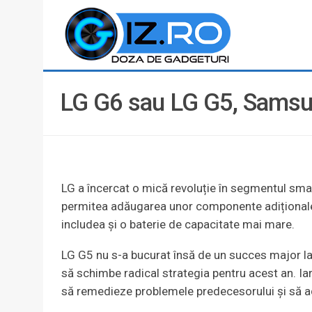
LG G6 sau LG G5, Samsun
LG a încercat o mică revoluție în segmentul smar
permitea adăugarea unor componente adiționale î
includea și o baterie de capacitate mai mare.
LG G5 nu s-a bucurat însă de un succes major l
să schimbe radical strategia pentru acest an. Iar
să remedieze problemele predecesorului și să adu