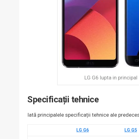
LG G6 lupta in principa
Specificații tehnice
Iată principalele specificații tehnice ale predeceso
LG G6
LG G5