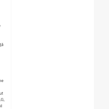
e
ţă
i
me
ut
LG,
il