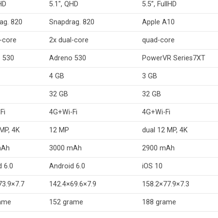
QHD
5.1″, QHD
5.5”, FullHD
ag. 820
Snapdrag. 820
Apple A10
l-core
2x dual-core
quad-core
 530
Adreno 530
PowerVR Series7XT
4 GB
3 GB
32 GB
32 GB
Fi
4G+Wi-Fi
4G+Wi-Fi
 MP, 4K
12 MP
dual 12 MP, 4K
mAh
3000 mAh
2900 mAh
d 6.0
Android 6.0
iOS 10
73.9×7.7
142.4×69.6×7.9
158.2×77.9×7.3
rame
152 grame
188 grame