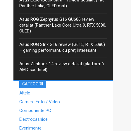
anterior, iar între timp Asus a...
Panther Lake, OLED mat)
Asus ROG Zephyrus G16 GU606 review
detaliat (Panther Lake Core Ultra 9, RTX 5080,
OLED)
Asus ROG Strix G16 review (G615, RTX 5080)
– gaming performant, cu preț interesant
Asus Zenbook 14 review detaliat (platformă
AMD sau Intel)
CATEGORII
Altele
Camere Foto / Video
Componente PC
Electrocasnice
Evenimente