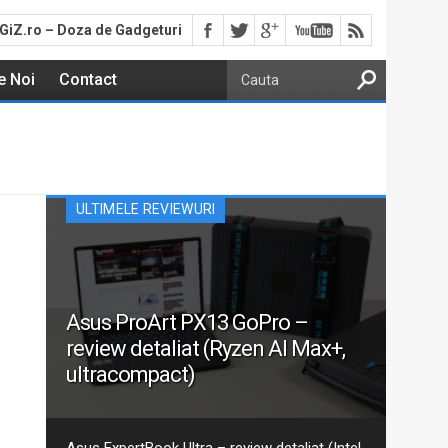
GiZ.ro – Doza de Gadgeturi
e Noi
Contact
ULTIMELE REVIEWURI
Asus ProArt PX13 GoPro –
review detaliat (Ryzen AI Max+,
ultracompact)
Aceasta este recenzia mea detaliată pentru varianta
actualizată 2026 GoPro Edition din seria Asus ProArt
PX13. Am discutat despre ProArt PX13 într-un articol
Asus ExpertBook Ultra – review detaliat (Intel