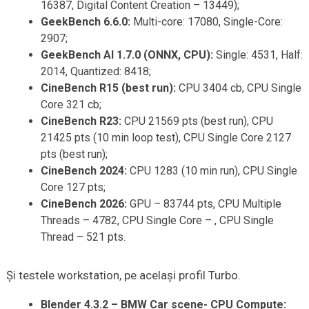
16387, Digital Content Creation – 13449);
GeekBench 6.6.0:
Multi-core: 17080, Single-Core:
2907;
GeekBench AI 1.7.0 (ONNX, CPU):
Single: 4531, Half:
2014, Quantized: 8418;
CineBench R15 (best run):
CPU 3404 cb, CPU Single
Core 321 cb;
CineBench R23:
CPU 21569 pts (best run), CPU
21425 pts (10 min loop test), CPU Single Core 2127
pts (best run);
CineBench 2024:
CPU 1283 (10 min run), CPU Single
Core 127 pts;
CineBench 2026:
GPU – 83744 pts, CPU Multiple
Threads – 4782, CPU Single Core – , CPU Single
Thread – 521 pts.
Și testele workstation, pe același profil Turbo.
Blender 4.3.2 – BMW Car scene- CPU Compute: