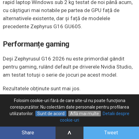
rapid laptop Windows sub 2 kg testat de noi până acum,
cu câștiguri mai notabile pe partea de GPU față de
alternativele existente, dar și față de modelele
precedente Zephyrus G16 GU605.
Performanțe gaming
Deși Zephyrusul G16 2026 nu este primordial gândit
pentru gaming, rulând default pe driverele Nvidia Studio,
am testat totuși o serie de jocuri pe acest model.
Rezultatele obținute sunt mai jos.
Folosim cookie-uri fără de care site-ul nu poate funcționa
Asus ROG
QHD+
QHD+
QHD+
corespunzător. Nu colectăm date personale pentru profilarea
Zephyrus G16,
Turbo,
Manual,
Performance,
utilizatorilor.
Sunt de acord
Află mai multe
Detalii despre
Core Ultra 9
Ultimate
Ultimate
Ultimate
cookie-uri
386H +
dGPU
dGPU
dGPU
^
Share
Tweet
RTX 5080
up to
up to
up to 115W