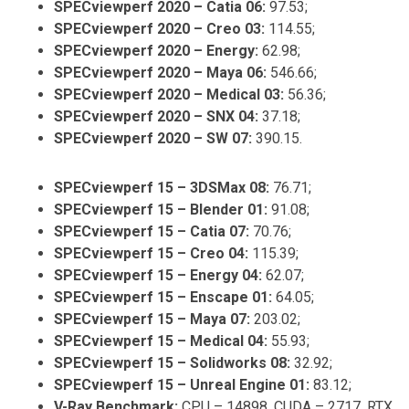
SPECviewperf 2020 – Catia 06:
97.53;
SPECviewperf 2020 – Creo 03:
114.55;
SPECviewperf 2020 – Energy:
62.98;
SPECviewperf 2020 – Maya 06:
546.66;
SPECviewperf 2020 – Medical 03:
56.36;
SPECviewperf 2020 – SNX 04:
37.18;
SPECviewperf 2020 – SW 07:
390.15.
SPECviewperf 15 – 3DSMax 08:
76.71;
SPECviewperf 15 – Blender 01:
91.08;
SPECviewperf 15 – Catia 07:
70.76;
SPECviewperf 15 – Creo 04:
115.39;
SPECviewperf 15 – Energy 04:
62.07;
SPECviewperf 15 – Enscape 01:
64.05;
SPECviewperf 15 – Maya 07:
203.02;
SPECviewperf 15 – Medical 04:
55.93;
SPECviewperf 15 – Solidworks 08:
32.92;
SPECviewperf 15 – Unreal Engine 01:
83.12;
V-Ray Benchmark:
CPU – 14898, CUDA – 2717, RTX