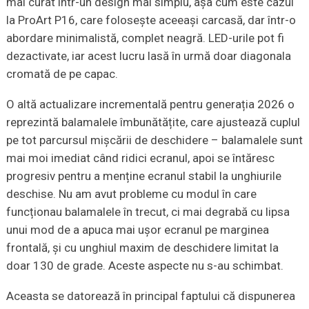
mai curat într-un design mai simplu, așa cum este cazul
la ProArt P16, care folosește aceeași carcasă, dar într-o
abordare minimalistă, complet neagră. LED-urile pot fi
dezactivate, iar acest lucru lasă în urmă doar diagonala
cromată de pe capac.
O altă actualizare incrementală pentru generația 2026 o
reprezintă balamalele îmbunătățite, care ajustează cuplul
pe tot parcursul mișcării de deschidere – balamalele sunt
mai moi imediat când ridici ecranul, apoi se întăresc
progresiv pentru a menține ecranul stabil la unghiurile
deschise. Nu am avut probleme cu modul în care
funcționau balamalele în trecut, ci mai degrabă cu lipsa
unui mod de a apuca mai ușor ecranul pe marginea
frontală, și cu unghiul maxim de deschidere limitat la
doar 130 de grade. Aceste aspecte nu s-au schimbat.
Aceasta se datorează în principal faptului că dispunerea