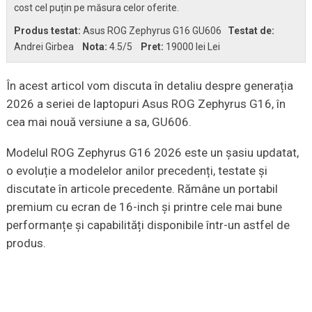
cost cel puțin pe măsura celor oferite.
Produs testat:
Asus ROG Zephyrus G16 GU606
Testat de:
Andrei Girbea
Nota:
4.5
/5
Pret:
19000 lei Lei
În acest articol vom discuta în detaliu despre generația
2026 a seriei de laptopuri Asus ROG Zephyrus G16, în
cea mai nouă versiune a sa, GU606.
Modelul ROG Zephyrus G16 2026 este un șasiu updatat,
o evoluție a modelelor anilor precedenți, testate și
discutate în articole precedente. Rămâne un portabil
premium cu ecran de 16-inch și printre cele mai bune
performanțe și capabilități disponibile într-un astfel de
produs.