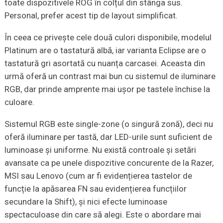
toate dispozitivele ROG în colțul din stânga sus.
Personal, prefer acest tip de layout simplificat.
În ceea ce privește cele două culori disponibile, modelul
Platinum are o tastatură albă, iar varianta Eclipse are o
tastatură gri asortată cu nuanța carcasei. Aceasta din
urmă oferă un contrast mai bun cu sistemul de iluminare
RGB, dar prinde amprente mai ușor pe tastele închise la
culoare.
Sistemul RGB este single-zone (o singură zonă), deci nu
oferă iluminare per tastă, dar LED-urile sunt suficient de
luminoase și uniforme. Nu există controale și setări
avansate ca pe unele dispozitive concurente de la Razer,
MSI sau Lenovo (cum ar fi evidențierea tastelor de
funcție la apăsarea FN sau evidențierea funcțiilor
secundare la Shift), și nici efecte luminoase
spectaculoase din care să alegi. Este o abordare mai