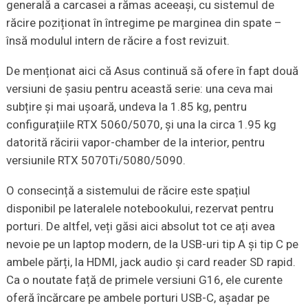
generală a carcasei a rămas aceeași, cu sistemul de
răcire poziționat în întregime pe marginea din spate –
însă modulul intern de răcire a fost revizuit.
De menționat aici că Asus continuă să ofere în fapt două
versiuni de șasiu pentru această serie: una ceva mai
subțire și mai ușoară, undeva la 1.85 kg, pentru
configurațiile RTX 5060/5070, și una la circa 1.95 kg
datorită răcirii vapor-chamber de la interior, pentru
versiunile RTX 5070Ti/5080/5090.
O consecință a sistemului de răcire este spațiul
disponibil pe lateralele notebookului, rezervat pentru
porturi. De altfel, veți găsi aici absolut tot ce ați avea
nevoie pe un laptop modern, de la USB-uri tip A și tip C pe
ambele părți, la HDMI, jack audio și card reader SD rapid.
Ca o noutate față de primele versiuni G16, ele curente
oferă încărcare pe ambele porturi USB-C, așadar pe