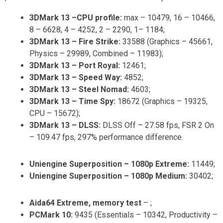
3DMark 13 –CPU profile:
max – 10479, 16 – 10466,
8 – 6628, 4 – 4252, 2 – 2290, 1– 1184;
3DMark 13 – Fire Strike:
33588 (Graphics – 45661,
Physics – 29989, Combined – 11983);
3DMark 13 – Port Royal:
12461;
3DMark 13 – Speed Way:
4852;
3DMark 13 – Steel Nomad:
4603;
3DMark 13 – Time Spy:
18672 (Graphics – 19325,
CPU – 15672);
3DMark 13 – DLSS:
DLSS Off – 27.58 fps, FSR 2 On
– 109.47 fps, 297% performance difference.
Uniengine Superposition – 1080p Extreme:
11449;
Uniengine Superposition – 1080p Medium:
30402;
Aida64 Extreme, memory test
– ;
PCMark 10:
9435 (Essentials – 10342, Productivity –