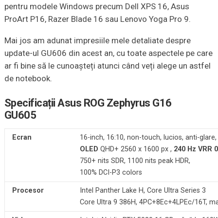
pentru modele Windows precum Dell XPS 16, Asus
ProArt P16, Razer Blade 16 sau Lenovo Yoga Pro 9.
Mai jos am adunat impresiile mele detaliate despre
update-ul GU606 din acest an, cu toate aspectele pe care
ar fi bine să le cunoașteți atunci când veți alege un astfel
de notebook.
Specificații Asus ROG Zephyrus G16
GU605
Ecran
16-inch, 16:10, non-touch, lucios, anti-glare,
OLED
QHD+ 2560 x 1600 px ,
240 Hz VRR 
750+ nits SDR, 1100 nits peak HDR,
100% DCI-P3 colors
Procesor
Intel Panther Lake H, Core Ultra Series 3
Core Ultra 9 386H, 4PC+8Ec+4LPEc/16T, m