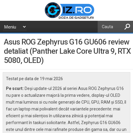
Asus ROG Zephyrus G16 GU606 review
detaliat (Panther Lake Core Ultra 9, RTX
5080, OLED)
Testat pe data de
19 mai 2026
Pe scurt:
Deși update-ul 2026 al seriei Asus ROG Zephyrus G16
nu pare o actualizare majoră la prima vedere, display-ul OLED
mult mai luminos si cu noile generații de CPU, GPU, RAM și SSD, îl
fac un laptop mai polivalent decât variantele precedente: mai
eficient și mai silențios în utilizarea zilnică și potențial mai
performant în taskuri solicitante. Astfel, Zephyrus G16 GU606
este unul dintre cele mai rafinate produse din gama sa, dar cu un