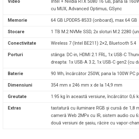
Video
Intel + Nvidia RTX 5080 16 GB, până la 160W
cu MUX, Advanced Optimus, GSync
Memorie
64 GB LPDDR5-8533 (onboard), max 64 GB
Stocare
1 TB M.2 NVMe SSD, 2x sloturi M.2 2280 (un
Conectivitate
Wireless 7 (Intel BE211) 2×2, Bluetooth 5.4
Porturi
stânga: DC-in, HDMI 2.1 FRL, 1x USB-C Thund
dreapta: 1x USB-A 3.2, 1x USB-C gen2 (cu da
Baterie
90 Wh, încărcător 250W, pana la 100W PC p
Dimensiuni
354 mm x 246 mm x de la 14,9 mm
Greutate
1.95 kg în această versiune, încărcător 0,6 
Extras
tastatură cu iluminare RGB și cursă de 1,8 
cameră Web 2MPx cu IR, sistem audio cu 6
două versiuni de șasiu, răcire cu vapor-c