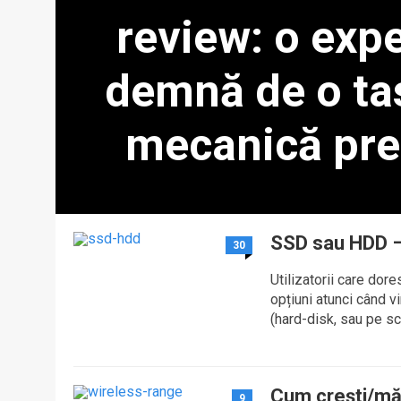
review: o exp
demnă de o ta
mecanică pr
Da, ASUS ROG Azoth este o alternativă la tastaturile
plătiți prețul, fără timpul necesar pentru a alege piesele
fără implicarea în achiziții de gru
SSD sau HDD – 
30
Utilizatorii care dor
opțiuni atunci când v
(hard-disk, sau pe sc
Cum crești/măr
9