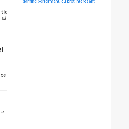
– gaming performant, cu preț interesant
t la
a să
el
e pe
.
ele