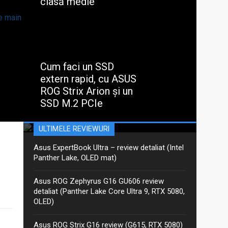
clasă medie
Zilele trecute am primit de la cei
de la ADATA noul lor...
Cum faci un SSD
extern rapid, cu ASUS
Asus ProArt PX13 GoPro –
ROG Strix Arion și un
review detaliat (Ryzen AI Max+,
SSD M.2 PCIe
ultracompact)
Instalarea programelor și jocurilor
necesare în testele noastre de
Aceasta este recenzia mea detaliată pentru varianta
ULTIMELE REVIEWURI
laptop-uri ne mănâncă...
actualizată 2026 GoPro Edition din seria Asus ProArt
PX13. Am discutat despre ProArt PX13 într-un articol
Asus ExpertBook Ultra – review detaliat (Intel
anterior, iar între timp Asus a...
Panther Lake, OLED mat)
Asus ROG Zephyrus G16 GU606 review
detaliat (Panther Lake Core Ultra 9, RTX 5080,
OLED)
Asus ROG Strix G16 review (G615, RTX 5080)