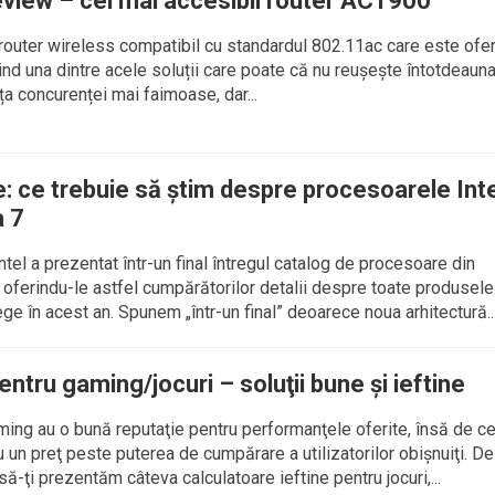
view – cel mai accesibil router AC1900
outer wireless compatibil cu standardul 802.11ac care este oferi
iind una dintre acele soluții care poate că nu reușește întotdeaun
ața concurenței mai faimoase, dar...
e: ce trebuie să știm despre procesoarele Int
a 7
ntel a prezentat într-un final întregul catalog de procesoare din
 oferindu-le astfel cumpărătorilor detalii despre toate produsel
ge în acest an. Spunem „într-un final” deoarece noua arhitectură..
ntru gaming/jocuri – soluţii bune şi ieftine
ming au o bună reputaţie pentru performanţele oferite, însă de c
cu un preţ peste puterea de cumpărare a utilizatorilor obişnuiţi. De
ă-ţi prezentăm câteva calculatoare ieftine pentru jocuri,...