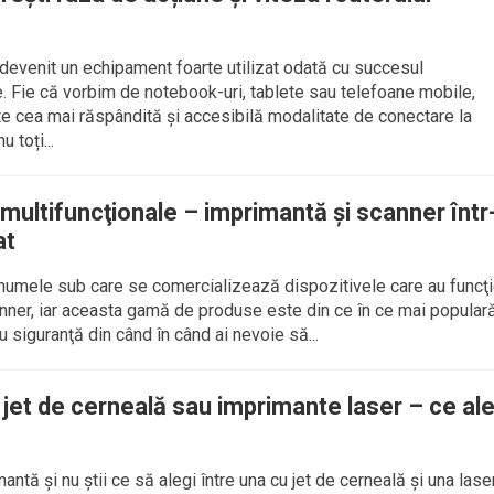
 devenit un echipament foarte utilizat odată cu succesul
. Fie că vorbim de notebook-uri, tablete sau telefoane mobile,
e cea mai răspândită și accesibilă modalitate de conectare la
u toți...
multifuncţionale – imprimantă şi scanner într
at
 numele sub care se comercializează dispozitivele care au funcţ
nner, iar aceasta gamă de produse este din ce în ce mai populară
 Cu siguranţă din când în când ai nevoie să...
jet de cerneală sau imprimante laser – ce al
antă şi nu ştii ce să alegi între una cu jet de cerneală şi una lase