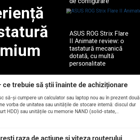
de configurare
eriență
Cu numai câțiva ani în urmă,
calculatorul era singurul produs
electronic pe...
statură
ASUS ROG Strix Flare
II Animate review: o
emium
tastatură mecanică
dotată, cu multă
personalitate
 mecanice custom, fără să
Tastaturile ASUS devin din ce în
, fără perioada de așteptare,
ce mai bune, adăugând în
p...
același...
ce trebuie să ştii înainte de achiziționare
esc să-și cumpere un calculator sau laptop nou au în prezent două
ine vorba de unitatea sau unitățile de stocare internă: discul dur
urt HDD) sau unitățile cu memorie NAND (solid-state,...
eşti raza de acțiune și viteza routerului