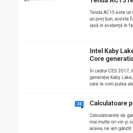
Tenda AC15 re
Tenda AC15 este un r
un preț bun, acesta f
iasă în evidență în f
Intel Kaby Lak
Core generati
În cadrul CES 2017, I
generația Kaby Lake,
care le vom putea ale
Calculatoare pe
33
Calculatoarele de ga
mai multe ori vin şi 
aceea, ne-am gândit s