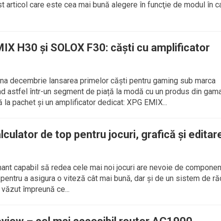
est articol care este cea mai bună alegere în funcţie de modul în c
X H30 și SOLOX F30: căști cu amplificator
una decembrie lansarea primelor căști pentru gaming sub marca
d astfel într-un segment de piață la modă cu un produs din gam
 la pachet și un amplificator dedicat: XPG EMIX...
culator de top pentru jocuri, grafică şi editar
mant capabil să redea cele mai noi jocuri are nevoie de compone
entru a asigura o viteză cât mai bună, dar şi de un sistem de ră
văzut împreună ce...