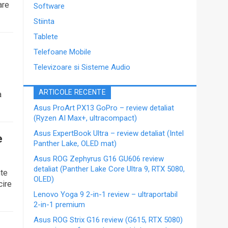
are
Software
Stiinta
Tablete
Telefoane Mobile
Televizoare si Sisteme Audio
ARTICOLE RECENTE
a
Asus ProArt PX13 GoPro – review detaliat
(Ryzen AI Max+, ultracompact)
Asus ExpertBook Ultra – review detaliat (Intel
e
Panther Lake, OLED mat)
Asus ROG Zephyrus G16 GU606 review
detaliat (Panther Lake Core Ultra 9, RTX 5080,
nte
OLED)
cire
Lenovo Yoga 9 2-in-1 review – ultraportabil
2-in-1 premium
Asus ROG Strix G16 review (G615, RTX 5080)