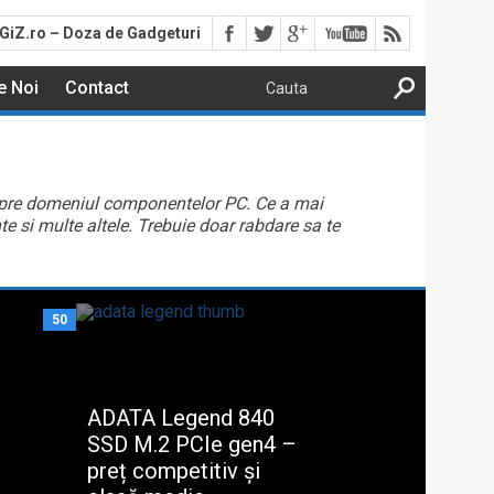
GiZ.ro – Doza de Gadgeturi
e Noi
Contact
 despre domeniul componentelor PC. Ce a mai
e si multe altele. Trebuie doar rabdare sa te
50
ADATA Legend 840
SSD M.2 PCIe gen4 –
preț competitiv și