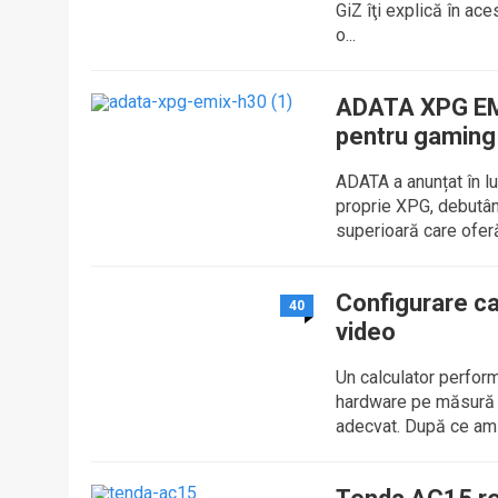
GiZ îţi explică în ac
o...
ADATA XPG EMI
pentru gaming
ADATA a anunțat în l
proprie XPG, debutân
superioară care oferă
Configurare cal
40
video
Un calculator perfor
hardware pe măsură p
adecvat. După ce am 