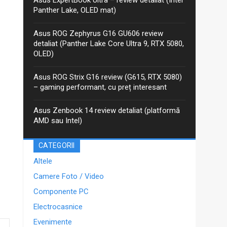
anterior, iar între timp Asus a...
Panther Lake, OLED mat)
Asus ROG Zephyrus G16 GU606 review
detaliat (Panther Lake Core Ultra 9, RTX 5080,
OLED)
Asus ROG Strix G16 review (G615, RTX 5080)
– gaming performant, cu preț interesant
Asus Zenbook 14 review detaliat (platformă
AMD sau Intel)
CATEGORII
Altele
Camere Foto / Video
Componente PC
Electrocasnice
Evenimente