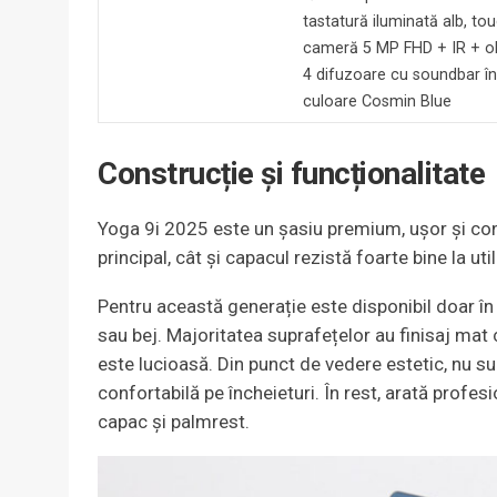
tastatură iluminată alb, to
cameră 5 MP FHD + IR + ob
4 difuzoare cu soundbar î
culoare Cosmin Blue
Construcție și funcționalitate
Yoga 9i 2025 este un șasiu premium, ușor și conve
principal, cât și capacul rezistă foarte bine la ut
Pentru această generație este disponibil doar în 
sau bej. Majoritatea suprafețelor au finisaj mat
este lucioasă. Din punct de vedere estetic, nu su
confortabilă pe încheieturi. În rest, arată profes
capac și palmrest.