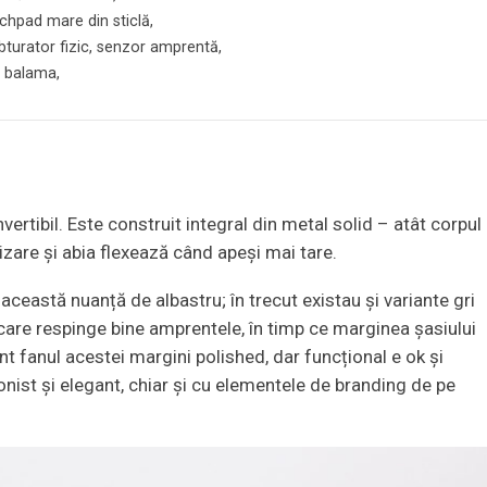
uchpad mare din sticlă,
turator fizic, senzor amprentă,
n balama,
rtibil. Este construit integral din metal solid – atât corpul
ilizare și abia flexează când apeși mai tare.
această nuanță de albastru; în trecut existau și variante gri
 care respinge bine amprentele, în timp ce marginea șasiului
nt fanul acestei margini polished, dar funcțional e ok și
ionist și elegant, chiar și cu elementele de branding de pe