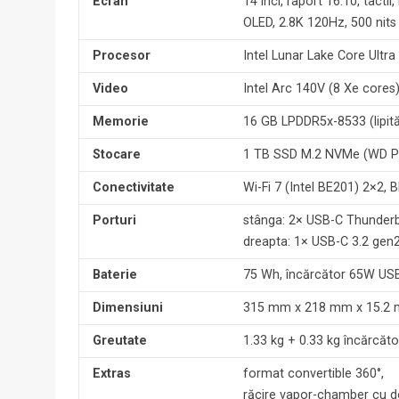
Ecran
14 inci, raport 16:10, tactil,
OLED, 2.8K 120Hz, 500 nit
Procesor
Intel Lunar Lake Core Ultr
Video
Intel Arc 140V (8 Xe cores
Memorie
16 GB LPDDR5x-8533 (lipită
Stocare
1 TB SSD M.2 NVMe (WD PC
Conectivitate
Wi-Fi 7 (Intel BE201) 2×2, 
Porturi
stânga: 2× USB-C Thunderb
dreapta: 1× USB-C 3.2 gen
Baterie
75 Wh, încărcător 65W US
Dimensiuni
315 mm x 218 mm x 15.2
Greutate
1.33 kg + 0.33 kg încărcător
Extras
format convertible 360°,
răcire vapor-chamber cu do