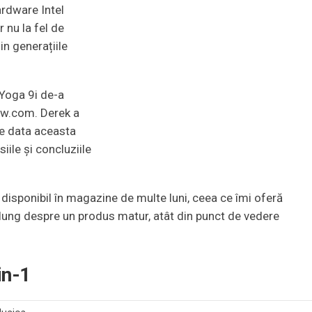
rdware Intel
 nu la fel de
in generațiile
 Yoga 9i de-a
iew.com. Derek a
de data aceasta
ile și concluziile
isponibil în magazine de multe luni, ceea ce îmi oferă
 lung despre un produs matur, atât din punct de vedere
in-1