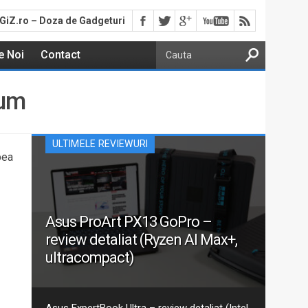
GiZ.ro – Doza de Gadgeturi
e Noi
Contact
ium
ULTIMELE REVIEWURI
bea
Asus ProArt PX13 GoPro –
review detaliat (Ryzen AI Max+,
ultracompact)
Aceasta este recenzia mea detaliată pentru varianta
actualizată 2026 GoPro Edition din seria Asus ProArt
PX13. Am discutat despre ProArt PX13 într-un articol
Asus ExpertBook Ultra – review detaliat (Intel