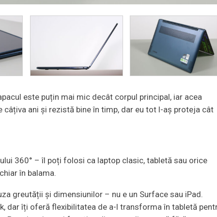
apacul este puțin mai mic decât corpul principal, iar acea
âțiva ani și rezistă bine în timp, dar eu tot l-aș proteja cât
lui 360° – îl poți folosi ca laptop clasic, tabletă sau orice
chiar în balama.
uza greutății și dimensiunilor – nu e un Surface sau iPad.
dar îți oferă flexibilitatea de a-l transforma în tabletă pent