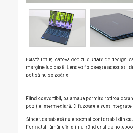
Există totuși câteva decizii ciudate de design: c
margine lucioasă. Lenovo folosește acest stil de c
pot să nu se zgârie.
Fiind convertibil, balamaua permite rotirea ecranu
poziție intermediară. Difuzoarele sunt integrate 
Sincer, ca tabletă nu e tocmai confortabil din ca
Formatul rămâne în primul rând unul de notebook, 