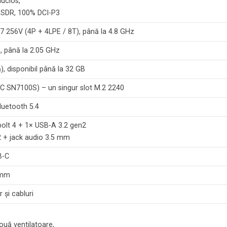
 lucios,
s SDR, 100% DCI-P3
a 7 256V (4P + 4LPE / 8T), până la 4.8 GHz
), până la 2.05 GHz
), disponibil până la 32 GB
 SN7100S) – un singur slot M.2 2240
Bluetooth 5.4
olt 4 + 1× USB-A 3.2 gen2
2 + jack audio 3.5 mm
B-C
 mm
 și cabluri
uă ventilatoare,