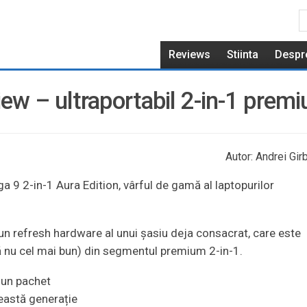
Reviews
Stiinta
Despr
iew – ultraportabil 2-in-1 prem
Autor: Andrei Gir
 9 2-in-1 Aura Edition, vârful de gamă al laptopurilor
 un refresh hardware al unui șasiu deja consacrat, care este
ă nu cel mai bun) din segmentul premium 2-in-1.
r-un pachet
ceastă generație