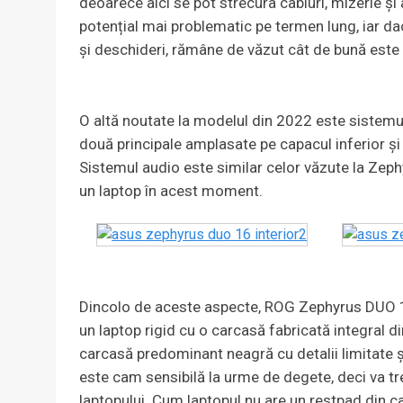
deoarece aici se pot strecura cabluri, mizerie și
potențial mai problematic pe termen lung, iar da
și deschideri, rămâne de văzut cât de bună este 
O altă noutate la modelul din 2022 este sistemu
două principale amplasate pe capacul inferior și
Sistemul audio este similar celor văzute la Zeph
un laptop în acest moment.
Dincolo de aceste aspecte, ROG Zephyrus DUO 
un laptop rigid cu o carcasă fabricată integral 
carcasă predominant neagră cu detalii limitate ș
este cam sensibilă la urme de degete, deci va tre
laptopului. Cum laptopul nu are un restpad din ca