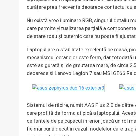
curățare prea frecventa deoarece contactul cu 
Nu există vreo iluminare RGB, singurul detaliu ma
care permite vizualizarea parțială a componente
de stare roșu și puternic care nu poate fi ajustat
Laptopul are o stabilitate excelentă pe masă, pici
mecanismul ecranelor este ferm, dar totodată uș
este asigurată și de greutatea mare, de circa 2
deoarece și Lenovo Legion 7 sau MSI GE66 Raide
Sistemul de răcire, numit AAS Plus 2.0 de către
care profită de forma atipică a laptopului. Aces
ce fantele de pe capacul inferior joacă un rol mai
fie mai bună decât în cazul modelelor care trag a