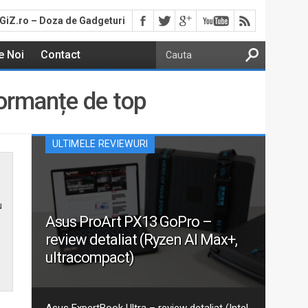
GiZ.ro – Doza de Gadgeturi
e Noi
Contact
ormanțe de top
ULTIMELE REVIEWURI
u
Asus ProArt PX13 GoPro –
review detaliat (Ryzen AI Max+,
ultracompact)
Aceasta este recenzia mea detaliată pentru varianta
actualizată 2026 GoPro Edition din seria Asus ProArt
PX13. Am discutat despre ProArt PX13 într-un articol
Asus ExpertBook Ultra – review detaliat (Intel