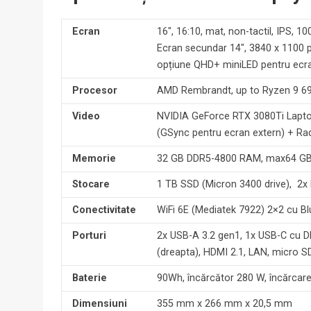
Ecran
16″, 16:10, mat, non-tactil, IPS
Ecran secundar 14″, 3840 x 1100 px
opțiune QHD+ miniLED pentru ecran
Procesor
AMD Rembrandt, up to Ryzen 9 6
Video
NVIDIA GeForce RTX 3080Ti Lapt
(GSync pentru ecran extern) + R
Memorie
32 GB DDR5-4800 RAM, max64 GB
Stocare
1 TB SSD (Micron 3400 drive), 2x 
Conectivitate
WiFi 6E (Mediatek 7922) 2×2 cu Bl
Porturi
2x USB-A 3.2 gen1, 1x USB-C cu D
(dreapta), HDMI 2.1, LAN, micro SD
Baterie
90Wh, încărcător 280 W, încărca
Dimensiuni
355 mm x 266 mm x 20,5 mm