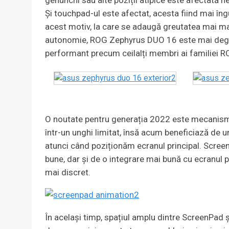
Și touchpad-ul este afectat, acesta fiind mai îng
acest motiv, la care se adaugă greutatea mai ma
autonomie, ROG Zephyrus DUO 16 este mai degra
performant precum ceilalți membri ai familiei 
O noutate pentru generația 2022 este mecanismul
într-un unghi limitat, însă acum beneficiază de 
atunci când poziționăm ecranul principal. Screen
bune, dar și de o integrare mai bună cu ecranul 
mai discret.
În același timp, spațiul amplu dintre ScreenPad ș