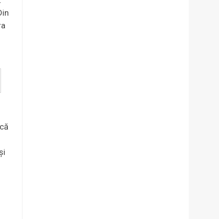
Din
ra
ică
și