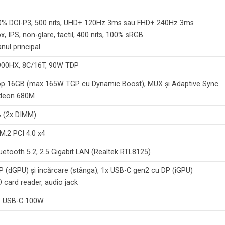
, 100% DCI-P3, 500 nits, UHD+ 120Hz 3ms sau FHD+ 240Hz 3ms
, IPS, non-glare, tactil, 400 nits, 100% sRGB
ul principal
900HX, 8C/16T, 90W TDP
op 16GB (max 165W TGP cu Dynamic Boost), MUX și Adaptive Sync
adeon 680M
 (2x DIMM)
M.2 PCI 4.0 x4
uetooth 5.2, 2.5 Gigabit LAN (Realtek RTL8125)
P (dGPU) și încărcare (stânga), 1x USB-C gen2 cu DP (iGPU)
 card reader, audio jack
re USB-C 100W