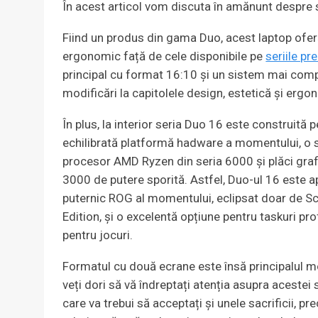
În acest articol vom discuta în amănunt despre
Fiind un produs din gama Duo, acest laptop ofer
ergonomic față de cele disponibile pe
seriile p
principal cu format 16:10 și un sistem mai comp
modificări la capitolele design, estetică și ergo
În plus, la interior seria Duo 16 este construită 
echilibrată platformă hadware a momentului, o s
procesor AMD Ryzen din seria 6000 și plăci graf
3000 de putere sporită. Astfel, Duo-ul 16 este 
puternic ROG al momentului, eclipsat doar de Sc
Edition, și o excelentă opțiune pentru taskuri pro
pentru jocuri.
Formatul cu două ecrane este însă principalul m
veți dori să vă îndreptați atenția asupra acestei s
care va trebui să acceptați și unele sacrificii, 