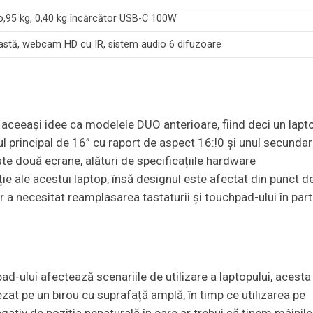
o,95 kg, 0,40 kg încărcător USB-C 100W
astă, webcam HD cu IR, sistem audio 6 difuzoare
eeași idee ca modelele DUO anterioare, fiind deci un lapt
 principal de 16” cu raport de aspect 16:!0 și unul secundar
e două ecrane, alături de specificațiile hardware
ie ale acestui laptop, însă designul este afectat din punct d
a necesitat reamplasarea tastaturii și touchpad-ului în par
ad-ului afectează scenariile de utilizare a laptopului, acesta
ezat pe un birou cu suprafață amplă, în timp ce utilizarea pe
gativ de poziția nenaturală în care ar trebui să ținem mâinile