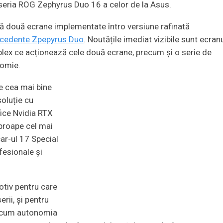
 seria ROG Zephyrus Duo 16 a celor de la Asus.
ă două ecrane implementate întro versiune rafinată
recedente Zpepyrus Duo
. Noutățile imediat vizibile sunt ecran
lex ce acționează cele două ecrane, precum și o serie de
nomie.
pe cea mai bine
oluție cu
ice Nvidia RTX
aproape cel mai
ar-ul 17 Special
fesionale și
otiv pentru care
erii, și pentru
precum autonomia