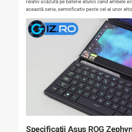
relativ scăzută pe baterie atunci cand ambele ecr
această serie, semnificativ peste cel al unor alto
Specificații Asus ROG Zephy