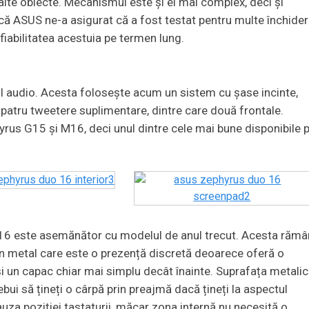
 alte obiecte. Mecanismul este și el mai complex, deci și
că ASUS ne-a asigurat că a fost testat pentru multe închider
fiabilitatea acestuia pe termen lung.
l audio. Acesta folosește acum un sistem cu șase incinte,
 patru tweetere suplimentare, dintre care două frontale.
yrus G15 și M16, deci unul dintre cele mai bune disponibile 
16 este asemănător cu modelul de anul trecut. Acesta răm
din metal care este o prezență discretă deoarece oferă o
i un capac chiar mai simplu decât înainte. Suprafața metali
bui să țineți o cârpă prin preajmă dacă țineți la aspectul
uza poziției tastaturii, măcar zona internă nu necesită o