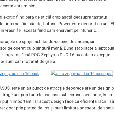
aceasta este minim.
i exotic fiind bara de sticlă amplasată deasupra tastaturii
lor interne. Din păcate, butonul Power este decorat cu un LE
 în vreun fel, acesta fiind cam enervant pe întuneric.
orușele de sprijin achitându-se bine de sarcini, iar
or de operat cu o singură mână. Buna stabilitate a laptopul
,5 kilograme, însă ROG Zephyrus DUO 16 nu este o excepție
r sunt cam tot atât de grele.
 ASUS, este un alt punct de atracție deoarece are un design 
ta trage aer prin fantele ascunse sub ecranul secundar, în ti
 puțin important, iar acest design face ca eficiența răcirii s
er doar prin partea de jos și sunt limitate adeseori de spați