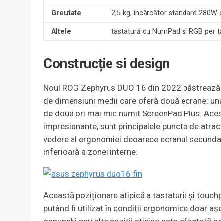
Greutate
2,5 kg, încărcător standard 280W 
Altele
tastatură cu NumPad și RGB per t
Construcție si design
Noul ROG Zephyrus DUO 16 din 2022 păstrează ac
de dimensiuni medii care oferă două ecrane: unul
de două ori mai mic numit ScreenPad Plus. Acest
impresionante, sunt principalele puncte de atracț
vedere al ergonomiei deoarece ecranul secundar 
inferioară a zonei interne.
Această poziționare atipică a tastaturii și touchp
putând fi utilizat în condiții ergonomice doar aș
genunchi sau alte poziții atipice este afectată ne