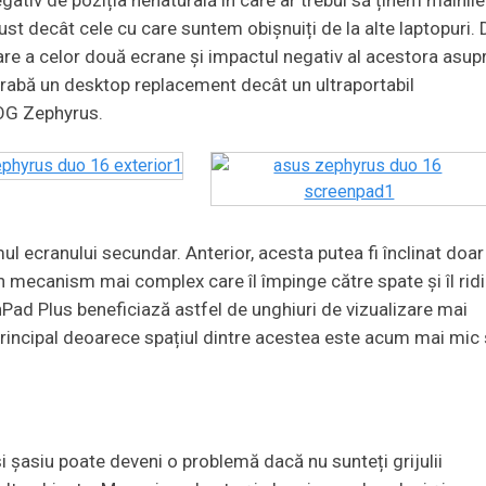
ust decât cele cu care suntem obișnuiți de la alte laptopuri. 
re a celor două ecrane și impactul negativ al acestora asup
bă un desktop replacement decât un ultraportabil
ROG Zephyrus.
 ecranului secundar. Anterior, acesta putea fi înclinat doar
un mecanism mai complex care îl împinge către spate și îl rid
Pad Plus beneficiază astfel de unghiuri de vizualizare mai
principal deoarece spațiul dintre acestea este acum mai mic 
i șasiu poate deveni o problemă dacă nu sunteți grijulii