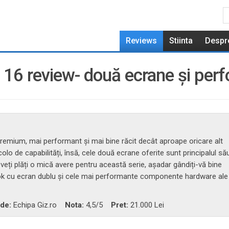
Reviews
Stiinta
Despr
6 review- două ecrane și perf
remium, mai performant și mai bine răcit decât aproape oricare alt
colo de capabilități, însă, cele două ecrane oferite sunt principalul să
 veți plăți o mică avere pentru această serie, așadar gândiți-vă bine
ook cu ecran dublu și cele mai performante componente hardware ale
 de:
Echipa Giz.ro
Nota:
4,5
/5
Pret:
21.000 Lei