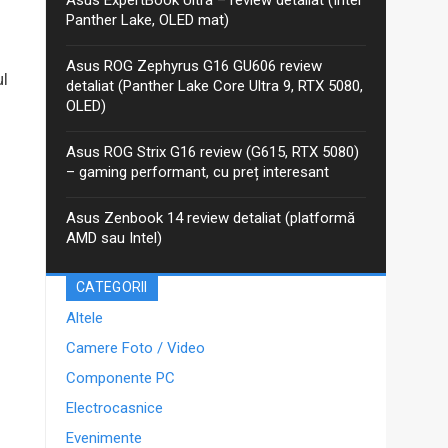
anterior, iar între timp Asus a...
Panther Lake, OLED mat)
Asus ROG Zephyrus G16 GU606 review
ul
detaliat (Panther Lake Core Ultra 9, RTX 5080,
OLED)
Asus ROG Strix G16 review (G615, RTX 5080)
– gaming performant, cu preț interesant
Asus Zenbook 14 review detaliat (platformă
AMD sau Intel)
CATEGORII
Altele
Camere Foto / Video
Componente PC
Electrocasnice
Evenimente