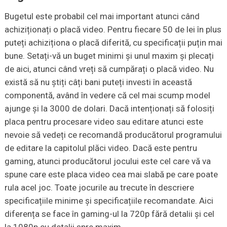
Bugetul este probabil cel mai important atunci când
achiziționați o placă video. Pentru fiecare 50 de lei în plus
puteți achiziționa o placă diferită, cu specificații puțin mai
bune. Setați-vă un buget minimi și unul maxim și plecați
de aici, atunci când vreți să cumpărați o placă video. Nu
există să nu știți câți bani puteți investi în această
componentă, având în vedere că cel mai scump model
ajunge și la 3000 de dolari. Dacă intenționați să folosiți
placa pentru procesare video sau editare atunci este
nevoie să vedeți ce recomandă producătorul programului
de editare la capitolul plăci video. Dacă este pentru
gaming, atunci producătorul jocului este cel care vă va
spune care este placa video cea mai slabă pe care poate
rula acel joc. Toate jocurile au trecute în descriere
specificațiile minime și specificațiile recomandate. Aici
diferența se face în gaming-ul la 720p fără detalii și cel
la 1080p cu detalii spre maxim.