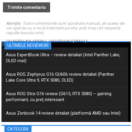
Atenţie:
Toate comentariile sunt aprobate manual, de aceea ele
vor apărea cu o mică întârziere pe site, atât timp cât respectă
Asus ProArt PX13 GoPro – review detaliat
regulile bunului simţ.
(Ryzen AI Max+, ultracompact)
ULTIMELE REVIEWURI
Asus ExpertBook Ultra – review detaliat (Intel Panther Lake,
OLED mat)
Asus ROG Zephyrus G16 GU606 review detaliat (Panther
Lake Core Ultra 9, RTX 5080, OLED)
Asus ROG Strix G16 review (G615, RTX 5080) – gaming
performant, cu preț interesant
Asus Zenbook 14 review detaliat (platformă AMD sau Intel)
CATEGORII