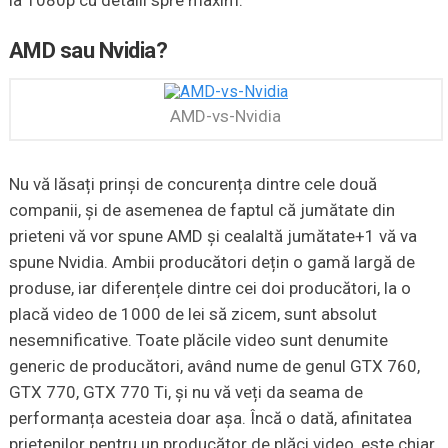
AMD sau Nvidia?
AMD-vs-Nvidia
Nu vă lăsați prinși de concurența dintre cele două
companii, și de asemenea de faptul că jumătate din
prieteni vă vor spune AMD și cealaltă jumătate+1 vă va
spune Nvidia. Ambii producători dețin o gamă largă de
produse, iar diferențele dintre cei doi producători, la o
placă video de 1000 de lei să zicem, sunt absolut
nesemnificative. Toate plăcile video sunt denumite
generic de producători, având nume de genul GTX 760,
GTX 770, GTX 770 Ti, și nu vă veți da seama de
performanța acesteia doar așa. Încă o dată, afinitatea
prietenilor pentru un producător de plăci video, este chiar