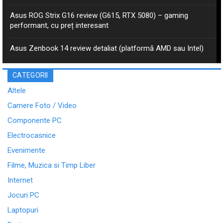
Asus ROG Strix G16 review (G615, RTX 5080) – gaming
performant, cu preț interesant
Asus Zenbook 14 review detaliat (platformă AMD sau Intel)
CATEGORII
Altele
Camere Foto / Video
Componente PC
Electrocasnice
Evenimente
Filme, Muzica si Timp Liber
Internet
Jocuri PC
Laptopuri