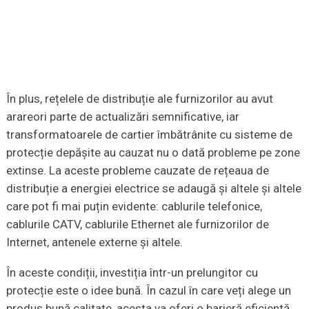
În plus, rețelele de distribuție ale furnizorilor au avut
arareori parte de actualizări semnificative, iar
transformatoarele de cartier îmbătrânite cu sisteme de
protecție depășite au cauzat nu o dată probleme pe zone
extinse. La aceste probleme cauzate de rețeaua de
distribuție a energiei electrice se adaugă și altele și altele
care pot fi mai puțin evidente: cablurile telefonice,
cablurile CATV, cablurile Ethernet ale furnizorilor de
Internet, antenele externe și altele.
În aceste condiții, investiția într-un prelungitor cu
protecție este o idee bună. În cazul în care veți alege un
produs bună calitate, acesta va oferi o barieră eficientă