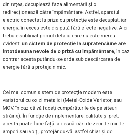
din rețea, decuplează faza alimentării și o
redirecționează către împământare. Astfel, aparatul
electric conectat la priza cu protecție este decuplat, iar
energia în exces este disipată fără efecte negative. Aici
trebuie subliniat primul detaliu care nu este mereu
evident:
un sistem de protecție la supratensiune are
întotdeauna nevoie de o priză cu împământare
, în caz
contrar acesta putându-se arde sub descărcarea de
energie fără a proteja nimic.
Cel mai comun sistem de protecție modern este
varistorul cu oxizi metalici (Metal-Oxide Varistor, sau
MOV, în caz că vă faceți cumpărăturile de pe siteuri
străine). În funcție de implementare, calitate și preț,
acesta poate face față la descărcări de zeci de mii de
amperi sau volți, protejându-vă astfel chiar și de