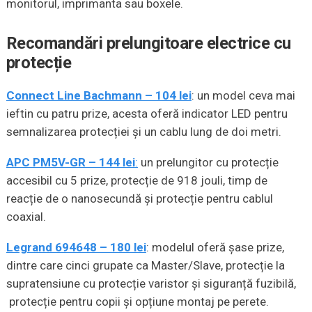
monitorul, imprimanta sau boxele.
Recomandări prelungitoare electrice cu
protecție
Connect Line Bachmann – 104 lei
: un model ceva mai
ieftin cu patru prize, acesta oferă indicator LED pentru
semnalizarea protecției și un cablu lung de doi metri.
APC PM5V-GR – 144 lei
:
un prelungitor cu protecție
accesibil cu 5 prize, protecție de 918 jouli, timp de
reacție de o nanosecundă și protecție pentru cablul
coaxial.
Legrand 694648 – 180 lei
: modelul oferă șase prize,
dintre care cinci grupate ca Master/Slave, protecție la
supratensiune cu protecție varistor și siguranță fuzibilă,
protecție pentru copii și opțiune montaj pe perete.