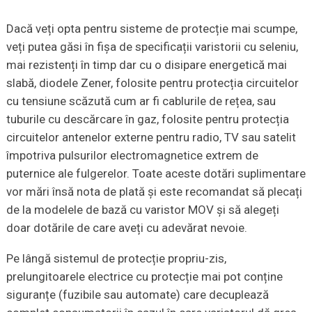
Dacă veți opta pentru sisteme de protecție mai scumpe,
veți putea găsi în fișa de specificații varistorii cu seleniu,
mai rezistenți în timp dar cu o disipare energetică mai
slabă, diodele Zener, folosite pentru protecția circuitelor
cu tensiune scăzută cum ar fi cablurile de rețea, sau
tuburile cu descărcare în gaz, folosite pentru protecția
circuitelor antenelor externe pentru radio, TV sau satelit
împotriva pulsurilor electromagnetice extrem de
puternice ale fulgerelor. Toate aceste dotări suplimentare
vor mări însă nota de plată și este recomandat să plecați
de la modelele de bază cu varistor MOV și să alegeți
doar dotările de care aveți cu adevărat nevoie.
Pe lângă sistemul de protecție propriu-zis,
prelungitoarele electrice cu protecție mai pot conține
siguranțe (fuzibile sau automate) care decuplează