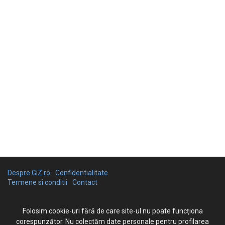
Despre GiZ.ro
Confidentialitate
Termene si conditii
Contact
Folosim cookie-uri fără de care site-ul nu poate funcționa
corespunzător. Nu colectăm date personale pentru profilarea