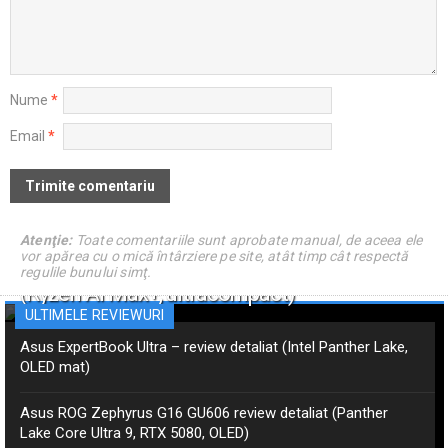
Nume
*
Email
*
Atenţie:
Toate comentariile sunt aprobate manual, de aceea ele
vor apărea cu o mică întârziere pe site, atât timp cât respectă
Asus ProArt PX13 GoPro – review detaliat
regulile bunului simţ.
(Ryzen AI Max+, ultracompact)
ULTIMELE REVIEWURI
Asus ExpertBook Ultra – review detaliat (Intel Panther Lake,
OLED mat)
Asus ROG Zephyrus G16 GU606 review detaliat (Panther
Lake Core Ultra 9, RTX 5080, OLED)