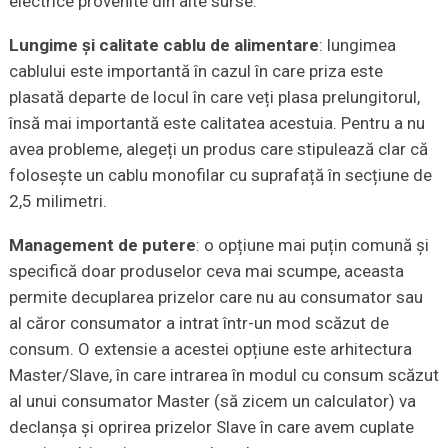
electrice provenite din alte surse.
Lungime și calitate cablu de alimentare
: lungimea
cablului este importantă în cazul în care priza este
plasată departe de locul în care veți plasa prelungitorul,
însă mai importantă este calitatea acestuia. Pentru a nu
avea probleme, alegeți un produs care stipulează clar că
folosește un cablu monofilar cu suprafață în secțiune de
2,5 milimetri.
Management de putere
: o opțiune mai puțin comună și
specifică doar produselor ceva mai scumpe, aceasta
permite decuplarea prizelor care nu au consumator sau
al căror consumator a intrat într-un mod scăzut de
consum. O extensie a acestei opțiune este arhitectura
Master/Slave, în care intrarea în modul cu consum scăzut
al unui consumator Master (să zicem un calculator) va
declanșa și oprirea prizelor Slave în care avem cuplate