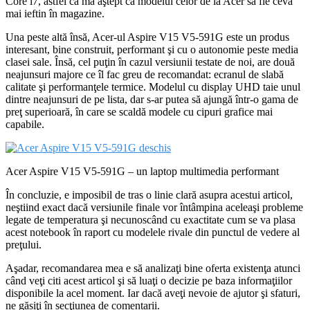
Core i7, astfel că mă aştept că modelul celor de la Acer să fie ceva
mai ieftin în magazine.
Una peste altă însă, Acer-ul Aspire V15 V5-591G este un produs
interesant, bine construit, performant şi cu o autonomie peste media
clasei sale. Însă, cel puţin în cazul versiunii testate de noi, are două
neajunsuri majore ce îl fac greu de recomandat: ecranul de slabă
calitate şi performanţele termice. Modelul cu display UHD taie unul
dintre neajunsuri de pe lista, dar s-ar putea să ajungă într-o gama de
preţ superioară, în care se scaldă modele cu cipuri grafice mai
capabile.
Acer Aspire V15 V5-591G – un laptop multimedia performant
În concluzie, e imposibil de tras o linie clară asupra acestui articol,
neştiind exact dacă versiunile finale vor întâmpina aceleaşi probleme
legate de temperatura şi necunoscând cu exactitate cum se va plasa
acest notebook în raport cu modelele rivale din punctul de vedere al
preţului.
Aşadar, recomandarea mea e să analizaţi bine oferta existenţa atunci
când veţi citi acest articol şi să luaţi o decizie pe baza informaţiilor
disponibile la acel moment. Iar dacă aveţi nevoie de ajutor şi sfaturi,
ne găsiţi în secţiunea de comentarii.