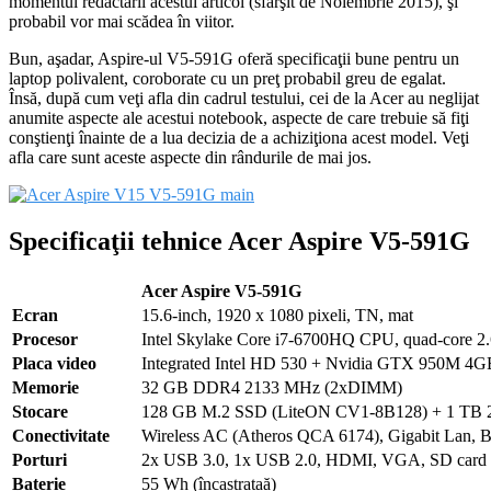
momentul redactării acestui articol (sfârşit de Noiembrie 2015), şi
probabil vor mai scădea în viitor.
Bun, aşadar, Aspire-ul V5-591G oferă specificaţii bune pentru un
laptop polivalent, coroborate cu un preţ probabil greu de egalat.
Însă, după cum veţi afla din cadrul testului, cei de la Acer au neglijat
anumite aspecte ale acestui notebook, aspecte de care trebuie să fiţi
conştienţi înainte de a lua decizia de a achiziţiona acest model. Veţi
afla care sunt aceste aspecte din rândurile de mai jos.
Specificaţii tehnice Acer Aspire V5-591G
Acer Aspire V5-591G
Ecran
15.6-inch, 1920 x 1080 pixeli, TN, mat
Procesor
Intel Skylake Core i7-6700HQ CPU, quad-core 2
Placa video
Integrated Intel HD 530 + Nvidia GTX 950M 4G
Memorie
32 GB DDR4 2133 MHz (2xDIMM)
Stocare
128 GB M.2 SSD (LiteON CV1-8B128) + 1 TB
Conectivitate
Wireless AC (Atheros QCA 6174), Gigabit Lan, B
Porturi
2x USB 3.0, 1x USB 2.0, HDMI, VGA, SD card 
Baterie
55 Wh (încastrataă)