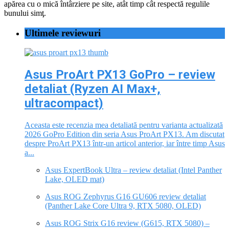
apărea cu o mică întârziere pe site, atât timp cât respectă regulile
bunului simţ.
Ultimele reviewuri
Asus ProArt PX13 GoPro – review
detaliat (Ryzen AI Max+,
ultracompact)
Aceasta este recenzia mea detaliată pentru varianta actualizată
2026 GoPro Edition din seria Asus ProArt PX13. Am discutat
despre ProArt PX13 într-un articol anterior, iar între timp Asus
a...
Asus ExpertBook Ultra – review detaliat (Intel Panther
Lake, OLED mat)
Asus ROG Zephyrus G16 GU606 review detaliat
(Panther Lake Core Ultra 9, RTX 5080, OLED)
Asus ROG Strix G16 review (G615, RTX 5080) –