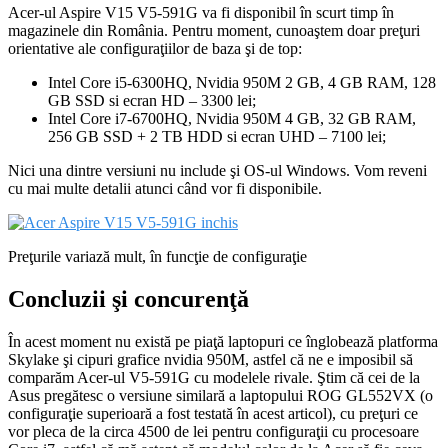
Acer-ul Aspire V15 V5-591G va fi disponibil în scurt timp în
magazinele din România. Pentru moment, cunoaştem doar preţuri
orientative ale configuraţiilor de baza şi de top:
Intel Core i5-6300HQ, Nvidia 950M 2 GB, 4 GB RAM, 128
GB SSD si ecran HD – 3300 lei;
Intel Core i7-6700HQ, Nvidia 950M 4 GB, 32 GB RAM,
256 GB SSD + 2 TB HDD si ecran UHD – 7100 lei;
Nici una dintre versiuni nu include şi OS-ul Windows. Vom reveni
cu mai multe detalii atunci când vor fi disponibile.
Preţurile variază mult, în funcţie de configuraţie
Concluzii şi concurenţă
În acest moment nu există pe piaţă laptopuri ce înglobează platforma
Skylake şi cipuri grafice nvidia 950M, astfel că ne e imposibil să
comparăm Acer-ul V5-591G cu modelele rivale. Ştim că cei de la
Asus pregătesc o versiune similară a laptopului ROG GL552VX (o
configuraţie superioară a fost testată în acest articol), cu preţuri ce
vor pleca de la circa 4500 de lei pentru configuraţii cu procesoare