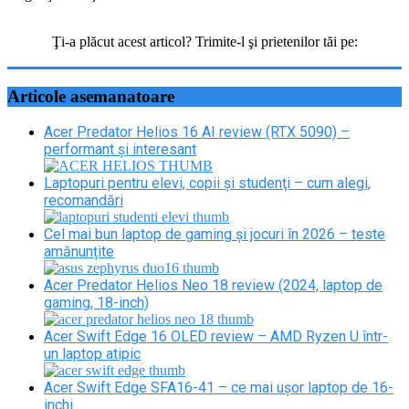
Spune-ți și tu părerea
Ţi-a plăcut acest articol? Trimite-l şi prietenilor tăi pe:
Facebook
Twitter
Articole asemanatoare
Acer Predator Helios 16 AI review (RTX 5090) –
performant și interesant
Laptopuri pentru elevi, copii şi studenţi – cum alegi,
recomandări
Cel mai bun laptop de gaming și jocuri în 2026 – teste
amănunțite
Acer Predator Helios Neo 18 review (2024, laptop de
gaming, 18-inch)
Acer Swift Edge 16 OLED review – AMD Ryzen U într-
un laptop atipic
Acer Swift Edge SFA16-41 – ce mai ușor laptop de 16-
inchi