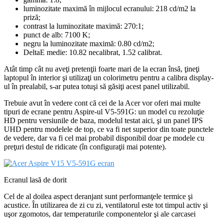
luminozitate maximă în mijlocul ecranului: 218 cd/m2 la
priză;
contrast la luminozitate maximă: 270:1;
punct de alb: 7100 K;
negru la luminozitate maximă: 0.80 cd/m2;
DeltaE medie: 10.82 necalibrat, 1.52 calibrat.
Atât timp cât nu aveţi pretenţii foarte mari de la ecran însă, ţineţi
laptopul în interior şi utilizaţi un colorimetru pentru a calibra display-
ul în prealabil, s-ar putea totuşi să găsiţi acest panel utilizabil.
Trebuie avut în vedere cont că cei de la Acer vor oferi mai multe
tipuri de ecrane pentru Aspire-ul V5-591G: un model cu rezoluţie
HD pentru versiunile de baza, modelul testat aici, şi un panel IPS
UHD pentru modelele de top, ce va fi net superior din toate punctele
de vedere, dar va fi cel mai probabil disponibil doar pe modele cu
preţuri destul de ridicate (în configuraţii mai potente).
Ecranul lasă de dorit
Cel de al doilea aspect deranjant sunt performanţele termice şi
acustice. În utilizarea de zi cu zi, ventilatorul este tot timpul activ şi
uşor zgomotos, dar temperaturile componentelor şi ale carcasei