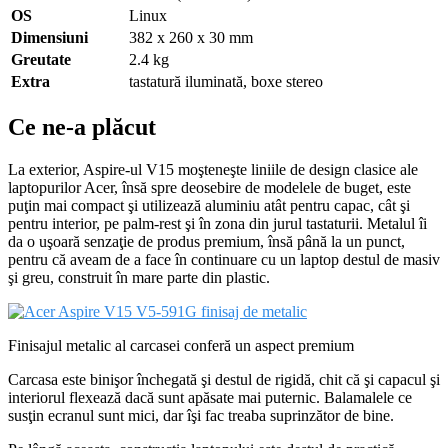
OS
Linux
Dimensiuni
382 x 260 x 30 mm
Greutate
2.4 kg
Extra
tastatură iluminată, boxe stereo
Ce ne-a plăcut
La exterior, Aspire-ul V15 moşteneşte liniile de design clasice ale
laptopurilor Acer, însă spre deosebire de modelele de buget, este
puţin mai compact şi utilizează aluminiu atât pentru capac, cât şi
pentru interior, pe palm-rest şi în zona din jurul tastaturii. Metalul îi
da o uşoară senzaţie de produs premium, însă până la un punct,
pentru că aveam de a face în continuare cu un laptop destul de masiv
şi greu, construit în mare parte din plastic.
Finisajul metalic al carcasei conferă un aspect premium
Carcasa este binişor închegată şi destul de rigidă, chit că şi capacul şi
interiorul flexează dacă sunt apăsate mai puternic. Balamalele ce
susţin ecranul sunt mici, dar îşi fac treaba suprinzător de bine.