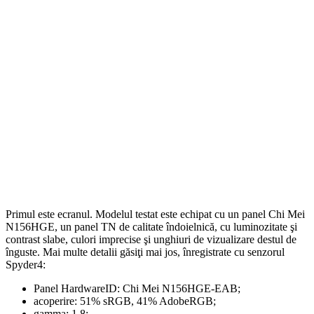
Primul este ecranul. Modelul testat este echipat cu un panel Chi Mei
N156HGE, un panel TN de calitate îndoielnică, cu luminozitate şi
contrast slabe, culori imprecise şi unghiuri de vizualizare destul de
înguste. Mai multe detalii găsiţi mai jos, înregistrate cu senzorul
Spyder4:
Panel HardwareID: Chi Mei N156HGE-EAB;
acoperire: 51% sRGB, 41% AdobeRGB;
gamma: 1.8;