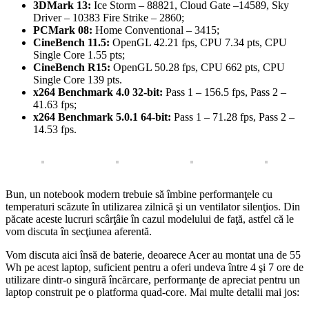
3DMark 13:
Ice Storm – 88821, Cloud Gate –14589, Sky
Driver – 10383 Fire Strike – 2860;
PCMark 08:
Home Conventional – 3415;
CineBench 11.5:
OpenGL 42.21 fps, CPU 7.34 pts, CPU
Single Core 1.55 pts;
CineBench R15:
OpenGL 50.28 fps, CPU 662 pts, CPU
Single Core 139 pts.
x264 Benchmark 4.0 32-bit:
Pass 1 – 156.5 fps, Pass 2 –
41.63 fps;
x264 Benchmark 5.0.1 64-bit:
Pass 1 – 71.28 fps, Pass 2 –
14.53 fps.
Bun, un notebook modern trebuie să îmbine performanţele cu
temperaturi scăzute în utilizarea zilnică şi un ventilator silenţios. Din
păcate aceste lucruri scârţâie în cazul modelului de faţă, astfel că le
vom discuta în secţiunea aferentă.
Vom discuta aici însă de baterie, deoarece Acer au montat una de 55
Wh pe acest laptop, suficient pentru a oferi undeva între 4 şi 7 ore de
utilizare dintr-o singură încărcare, performanţe de apreciat pentru un
laptop construit pe o platforma quad-core. Mai multe detalii mai jos: