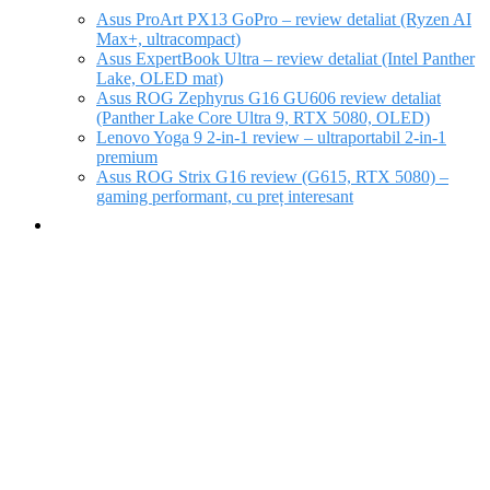
Asus ProArt PX13 GoPro – review detaliat (Ryzen AI
Max+, ultracompact)
Asus ExpertBook Ultra – review detaliat (Intel Panther
Lake, OLED mat)
Asus ROG Zephyrus G16 GU606 review detaliat
(Panther Lake Core Ultra 9, RTX 5080, OLED)
Lenovo Yoga 9 2-in-1 review – ultraportabil 2-in-1
premium
Asus ROG Strix G16 review (G615, RTX 5080) –
gaming performant, cu preț interesant