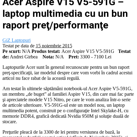
Acer Aspire V15 V5-591G –
laptop multimedia cu un bun
raport preţ/performanţe
GiZ
Laptopuri
Testat pe data de
15 noiembrie 2015
Pe scurt:
N/A
Produs testat:
Acer Aspire V15 V5-591G
Testat
de:
Andrei Girbea
Nota:
N/A
Pret:
3300 - 7100 Lei
Laptopurile Acer sunt în general recunoscute pentru un bun raport
preţ-specificaţii, iar modelul despre care vom vorbi în cadrul acestui
articol nu face rabat de la această regulă.
Am testat în ultimele săptămâni notebook-ul Acer Aspire V5-591G,
un membru „de buget” al familiei Aspire V15, din care mai fac parte
şi apreciatele modele V15 Nitro, pe care le vom analiza într-o serie
de articole ulterioare. V5-591G-ul este un model nou, un laptop
multimedia potent, construit pe o configuraţie Intel Skylake-H, cu
memorie DDR4, grafică dedicată Nvidia 950M şi soluţie duală de
stocare.
Preţurile pleacă de la 3300 de lei pentru versiunea de bază, la