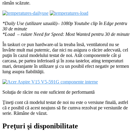
rămân scăzute.
*Daily Use (utilizare uzuală)– 1080p Youtube clip în Edge pentru
30 de minute
*Load – rulare Need for Speed: Most Wanted pentru 30 de minute
În taskuri ce pun hardware-ul la treaba însă, ventilatorul nu se
învârte mult mai puternic, dar nici nu asigura o răcire adecvată, cel
puţin în cazul modelului testat de noi. Atât componentele cât şi
carcasa, pe partea inferioară şi în zona tastelor, ating temperaturi
mari, deranjante în utilizare şi cu un posibil efect negativ pe termen
lung asupra fiabilităţii.
Soluţia de răcire nu este suficient de performantă
Ţineţi cont că modelul testat de noi nu este o versiune finală, astfel
că e posibil că acest neajuns să fie cumva rezolvat pe versiunile de
serie. Rămâne de văzut.
Preţuri şi disponibilitate