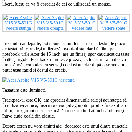
liberă, lucru ce va fi apreciat de cei ce utilizează un mouse.
Trecând mai departe, pot spune că am fost surprins destul de plăcut
de tastatură, care deşi utilizează layout-ul standard întâlnit pe
notebook-urile Acer de 15-inch, are un finisaj uşor cauciucat cu taste
înalte şi rigide. Feedback-ul nu este grozav, astfel că mi-a luat ceva
timp să mă acomodez cu senzaţia de tastare, dar după o vreme am
putut tasta rapid şi destul de precis.
Tastatura este iluminată
Trackpad-ul este OK, am apreciat dimensiunile sale şi acurateţea să
în utilizarea zilnică, însă m-a deranjat zgomotul produs în cazul tap-
urilor, un zgomot ce se aseamănă cu cel obtinul atunci când loveşti
într-o cutie goală din plastic.
Despre ecran nu vom aminti aici, deoarece este unul dintre punctele
slabe ale acestui laptop, aşa că vom trece mai departe la capitolul