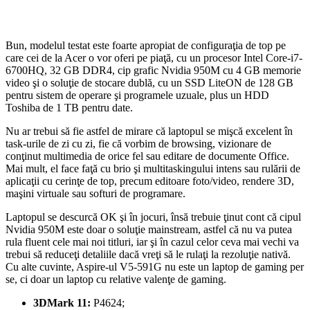
Bun, modelul testat este foarte apropiat de configuraţia de top pe
care cei de la Acer o vor oferi pe piaţă, cu un procesor Intel Core-i7-
6700HQ, 32 GB DDR4, cip grafic Nvidia 950M cu 4 GB memorie
video şi o soluţie de stocare dublă, cu un SSD LiteON de 128 GB
pentru sistem de operare şi programele uzuale, plus un HDD
Toshiba de 1 TB pentru date.
Nu ar trebui să fie astfel de mirare că laptopul se mişcă excelent în
task-urile de zi cu zi, fie că vorbim de browsing, vizionare de
conţinut multimedia de orice fel sau editare de documente Office.
Mai mult, el face faţă cu brio şi multitaskingului intens sau rulării de
aplicaţii cu cerinţe de top, precum editoare foto/video, rendere 3D,
maşini virtuale sau softuri de programare.
Laptopul se descurcă OK şi în jocuri, însă trebuie ţinut cont că cipul
Nvidia 950M este doar o soluţie mainstream, astfel că nu va putea
rula fluent cele mai noi titluri, iar şi în cazul celor ceva mai vechi va
trebui să reduceţi detaliile dacă vreţi să le rulaţi la rezoluţie nativă.
Cu alte cuvinte, Aspire-ul V5-591G nu este un laptop de gaming per
se, ci doar un laptop cu relative valenţe de gaming.
3DMark 11:
P4624;