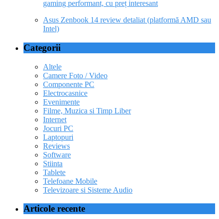
gaming performant, cu preț interesant
Asus Zenbook 14 review detaliat (platformă AMD sau
Intel)
Categorii
Altele
Camere Foto / Video
Componente PC
Electrocasnice
Evenimente
Filme, Muzica si Timp Liber
Internet
Jocuri PC
Laptopuri
Reviews
Software
Stiinta
Tablete
Telefoane Mobile
Televizoare si Sisteme Audio
Articole recente