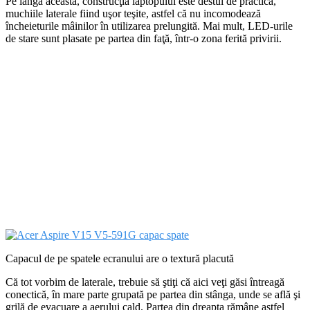
Pe lângă aceasta, construcţia laptopului este destul de practică,
muchiile laterale fiind uşor teşite, astfel că nu incomodează
încheieturile mâinilor în utilizarea prelungită. Mai mult, LED-urile
de stare sunt plasate pe partea din faţă, într-o zona ferită privirii.
Capacul de pe spatele ecranului are o textură placută
Că tot vorbim de laterale, trebuie să ştiţi că aici veţi găsi întreagă
conectică, în mare parte grupată pe partea din stânga, unde se află şi
grilă de evacuare a aerului cald. Partea din dreapta rămâne astfel