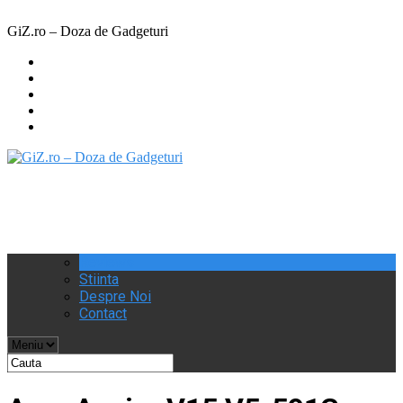
Share
^
Tweet
GiZ.ro – Doza de Gadgeturi
Reviews
Stiinta
Despre Noi
Contact