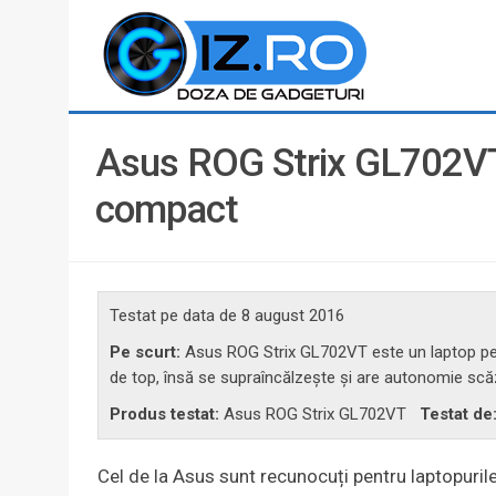
Asus ROG Strix GL702VT r
compact
Testat pe data de
8 august 2016
Pe scurt:
Asus ROG Strix GL702VT este un laptop pen
de top, însă se supraîncălzeşte şi are autonomie scă
Produs testat:
Asus ROG Strix GL702VT
Testat de
Cel de la Asus sunt recunocuți pentru laptopuril