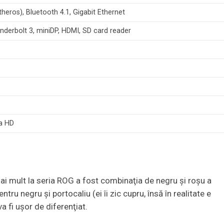
eros), Bluetooth 4.1, Gigabit Ethernet
nderbolt 3, miniDP, HDMI, SD card reader
ra HD
mai mult la seria ROG a fost combinaţia de negru şi roşu a
ru negru şi portocaliu (ei îi zic cupru, însă în realitate e
va fi uşor de diferenţiat.