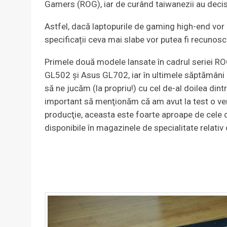
Gamers (ROG), iar de curând taiwanezii au decis
Astfel, dacă laptopurile de gaming high-end vor 
specificații ceva mai slabe vor putea fi recunos
Primele două modele lansate în cadrul seriei RO
GL502 şi Asus GL702, iar în ultimele săptămâni
să ne jucăm (la propriu!) cu cel de-al doilea dint
important să menţionăm că am avut la test o ve
producţie, aceasta este foarte aproape de cele c
disponibile în magazinele de specialitate relativ