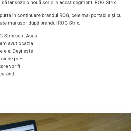
 să lanseze o nouă serie în acest segment: ROG Strix.
purta în continuare brandul ROG, cele mai portabile și cu
cute mai uşor după brandul ROG Strix.
G Strix sunt Asus
 am avut ocazia
re ele. Deşi este
rsiune pre-
are vor fi
 curând.