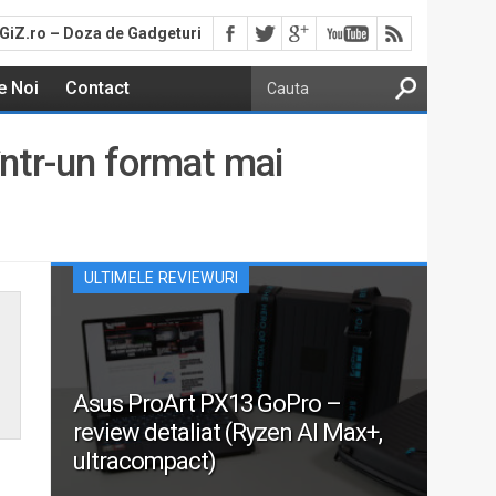
GiZ.ro – Doza de Gadgeturi
e Noi
Contact
într-un format mai
ULTIMELE REVIEWURI
Asus ProArt PX13 GoPro –
review detaliat (Ryzen AI Max+,
ultracompact)