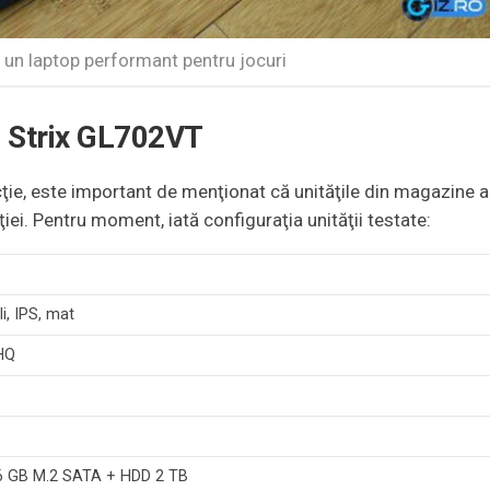
n laptop performant pentru jocuri
G Strix GL702VT
ţie, este important de menţionat că unităţile din magazine a
ţiei. Pentru moment, iată configuraţia unităţii testate:
li, IPS, mat
0HQ
6 GB M.2 SATA + HDD 2 TB