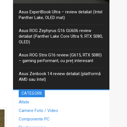
Aceasta este recenzia mea detaliată pentru varianta
actualizată 2026 GoPro Edition din seria Asus ProArt
PX13. Am discutat despre ProArt PX13 într-un articol
Asus ExpertBook Ultra – review detaliat (Intel
anterior, iar între timp Asus a...
Panther Lake, OLED mat)
Asus ROG Zephyrus G16 GU606 review
detaliat (Panther Lake Core Ultra 9, RTX 5080,
OLED)
Asus ROG Strix G16 review (G615, RTX 5080)
– gaming performant, cu preț interesant
Asus Zenbook 14 review detaliat (platformă
AMD sau Intel)
CATEGORII
Altele
Camere Foto / Video
Componente PC