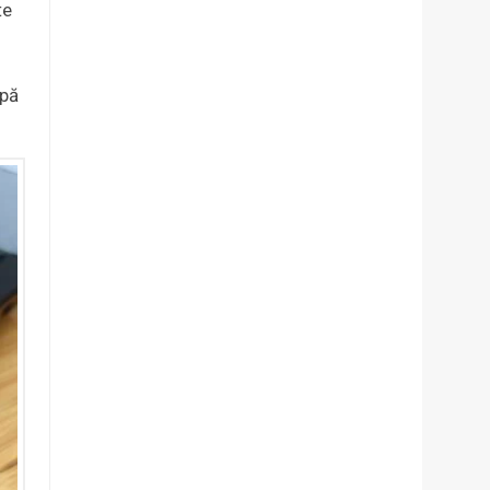
te
upă