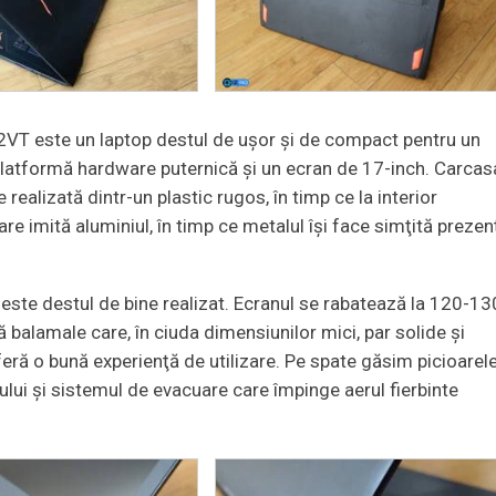
2VT este un laptop destul de uşor şi de compact pentru un
 platformă hardware puternică și un ecran de 17-inch. Carcas
te realizată dintr-un plastic rugos, în timp ce la interior
are imită aluminiul, în timp ce metalul îşi face simţită prezen
 este destul de bine realizat. Ecranul se rabatează la 120-13
 balamale care, în ciuda dimensiunilor mici, par solide și
oferă o bună experienţă de utilizare. Pe spate găsim picioarel
rului şi sistemul de evacuare care împinge aerul fierbinte