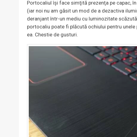
Portocaliul îşi face simţită prezenţa pe capac, î
(iar noi nu am găsit un mod de a dezactiva ilum
deranjant într-un mediu cu luminozitate scăzut
portocaliu poate fi plăcută ochiului pentru unele
ea. Chestie de gusturi.