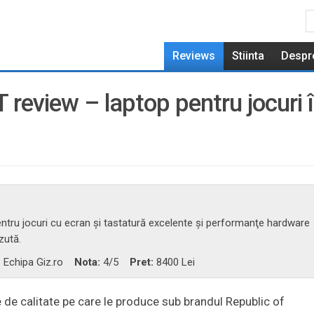
Reviews
Stiinta
Despr
eview – laptop pentru jocuri 
tru jocuri cu ecran şi tastatură excelente şi performanţe hardware
zută.
:
Echipa Giz.ro
Nota:
4
/5
Pret:
8400 Lei
e de calitate pe care le produce sub brandul Republic of