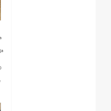
a
ţa
0
e