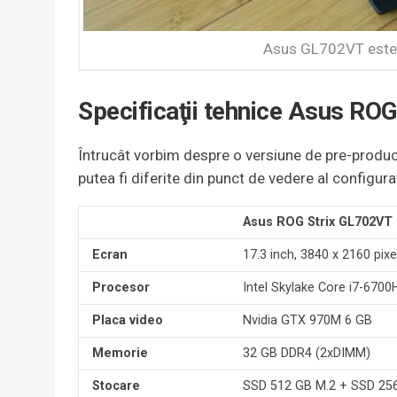
Asus GL702VT este u
Specificaţii tehnice Asus RO
Întrucât vorbim despre o versiune de pre-produc
putea fi diferite din punct de vedere al configura
Asus ROG Strix GL702VT
Ecran
17.3 inch, 3840 x 2160 pixe
Procesor
Intel Skylake Core i7-670
Placa video
Nvidia GTX 970M 6 GB
Memorie
32 GB DDR4 (2xDIMM)
Stocare
SSD 512 GB M.2 + SSD 25