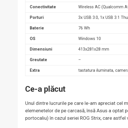
Conectivitate
Wireless AC (Qualcomm Ath
Porturi
3x USB 3.0, 1x USB 3.1 Thu
Baterie
76 Wh
OS
Windows 10
Dimensiuni
413x281x28 mm
Greutate
–
Extra
tastatura iluminata, came
Ce-a plăcut
Unul dintre lucrurile pe care le-am apreciat cel 
elemenetelor de pe carcasă, însă Asus a optat pent
portocaliu) în cazul seriei ROG Strix, care astfel 