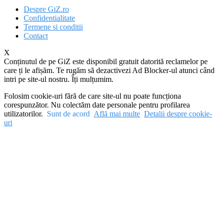
Despre GiZ.ro
Confidentialitate
Termene si conditii
Contact
X
Conținutul de pe GiZ este disponibil gratuit datorită reclamelor pe
care ți le afișăm. Te rugăm să dezactivezi Ad Blocker-ul atunci când
intri pe site-ul nostru. Îți mulțumim.
Folosim cookie-uri fără de care site-ul nu poate funcționa
corespunzător. Nu colectăm date personale pentru profilarea
utilizatorilor.
Sunt de acord
Află mai multe
Detalii despre cookie-
uri