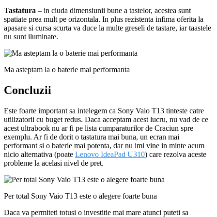
Tastatura
– in ciuda dimensiunii bune a tastelor, acestea sunt
spatiate prea mult pe orizontala. In plus rezistenta infima oferita la
apasare si cursa scurta va duce la multe greseli de tastare, iar taastele
nu sunt iluminate.
Ma asteptam la o baterie mai performanta
Concluzii
Este foarte important sa intelegem ca Sony Vaio T13 tinteste catre
utilizatorii cu buget redus. Daca acceptam acest lucru, nu vad de ce
acest ultrabook nu ar fi pe lista cumparaturilor de Craciun spre
exemplu. Ar fi de dorit o tastatura mai buna, un ecran mai
performant si o baterie mai potenta, dar nu imi vine in minte acum
nicio alternativa (poate
Lenovo IdeaPad U310
) care rezolva aceste
probleme la acelasi nivel de pret.
Per total Sony Vaio T13 este o alegere foarte buna
Daca va permiteti totusi o investitie mai mare atunci puteti sa