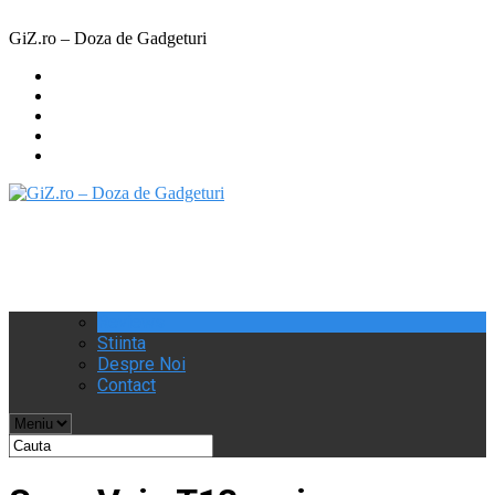
Share
^
Tweet
GiZ.ro – Doza de Gadgeturi
Reviews
Stiinta
Despre Noi
Contact