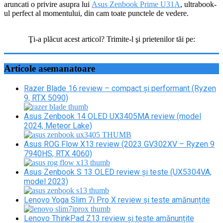
aruncati o privire asupra lui
Asus Zenbook Prime U31A
, ultrabook-
ul perfect al momentului, din cam toate punctele de vedere.
Spune-ți și tu părerea
Ţi-a plăcut acest articol? Trimite-l şi prietenilor tăi pe:
Facebook
Twitter
Articole asemanatoare
Razer Blade 16 review – compact și performant (Ryzen
9, RTX 5090)
Asus Zenbook 14 OLED UX3405MA review (model
2024, Meteor Lake)
Asus ROG Flow X13 review (2023 GV302XV – Ryzen 9
7940HS, RTX 4060)
Asus Zenbook S 13 OLED review și teste (UX5304VA,
model 2023)
Lenovo Yoga Slim 7i Pro X review și teste amănunțite
Lenovo ThinkPad Z13 review și teste amănunțite