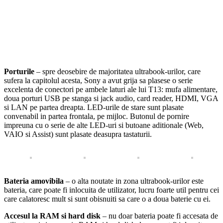
Porturile
– spre deosebire de majoritatea ultrabook-urilor, care
sufera la capitolul acesta, Sony a avut grija sa plasese o serie
excelenta de conectori pe ambele laturi ale lui T13: mufa alimentare,
doua porturi USB pe stanga si jack audio, card reader, HDMI, VGA
si LAN pe partea dreapta. LED-urile de stare sunt plasate
convenabil in partea frontala, pe mijloc. Butonul de pornire
impreuna cu o serie de alte LED-uri si butoane aditionale (Web,
VAIO si Assist) sunt plasate deasupra tastaturii.
Bateria amovibila
– o alta noutate in zona ultrabook-urilor este
bateria, care poate fi inlocuita de utilizator, lucru foarte util pentru cei
care calatoresc mult si sunt obisnuiti sa care o a doua baterie cu ei.
Accesul la RAM si hard disk
– nu doar bateria poate fi accesata de