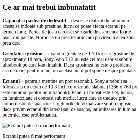
Ce ar mai trebui imbunatatit
Capacul
si partea de dedesubt
– desi este realizat din aluminiu
acesta se indoaie sub presiune, lucru ce poate afecta ecranul pe
termen lung. Partea de jos a carcasei se zgarie de asemenea foarte
usor, din pacate. Noroc ca nu prea ne aruncam privirea in acea zona
prea des.
Greutate si grosime
– avand o greutate de 1.59 kg si o grosime de
aproximativ 18 mm, Sony Vaio T13 nu este cel mai usor si subtire
ultrabook pe care l-am intalnit. Daca grosimea nu este o problema
asa de mare pentru mine, nu acelasi lucru pot spune despre greutate.
Ecranul
– pentru a mentine un pret rezonabil, Sony a trebuit sa
foloseasca un ecran de 13.3 inch cu rezolutie slabuta (1366 x 768 px
este minimul pentru un ultrabook). Panel-ul folosit este TN, lucios,
cu luminozitate si contrast sub medie, lucru care se traduce prin
culori destul de spalacite. Unghiurile de vizualizare sunt o inguste
daca privim ecranul din lateral sau de sus/jos, iar utilizarea in lumina
puternica este problematica.
Ecranul putea fi mai performant