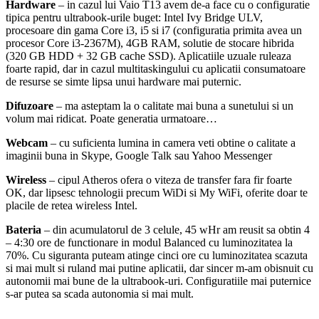
Hardware
– in cazul lui Vaio T13 avem de-a face cu o configuratie
tipica pentru ultrabook-urile buget: Intel Ivy Bridge ULV,
procesoare din gama Core i3, i5 si i7 (configuratia primita avea un
procesor Core i3-2367M), 4GB RAM, solutie de stocare hibrida
(320 GB HDD + 32 GB cache SSD). Aplicatiile uzuale ruleaza
foarte rapid, dar in cazul multitaskingului cu aplicatii consumatoare
de resurse se simte lipsa unui hardware mai puternic.
Difuzoare
– ma asteptam la o calitate mai buna a sunetului si un
volum mai ridicat. Poate generatia urmatoare…
Webcam
– cu suficienta lumina in camera veti obtine o calitate a
imaginii buna in Skype, Google Talk sau Yahoo Messenger
Wireless
– cipul Atheros ofera o viteza de transfer fara fir foarte
OK, dar lipsesc tehnologii precum WiDi si My WiFi, oferite doar te
placile de retea wireless Intel.
Bateria
– din acumulatorul de 3 celule, 45 wHr am reusit sa obtin 4
– 4:30 ore de functionare in modul Balanced cu luminozitatea la
70%. Cu siguranta puteam atinge cinci ore cu luminozitatea scazuta
si mai mult si ruland mai putine aplicatii, dar sincer m-am obisnuit cu
autonomii mai bune de la ultrabook-uri. Configuratiile mai puternice
s-ar putea sa scada autonomia si mai mult.