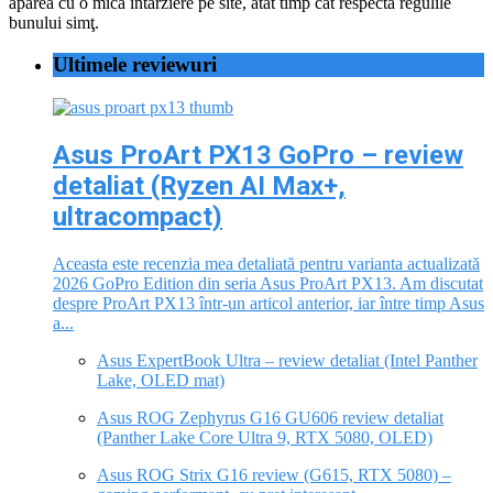
apărea cu o mică întârziere pe site, atât timp cât respectă regulile
bunului simţ.
Ultimele reviewuri
Asus ProArt PX13 GoPro – review
detaliat (Ryzen AI Max+,
ultracompact)
Aceasta este recenzia mea detaliată pentru varianta actualizată
2026 GoPro Edition din seria Asus ProArt PX13. Am discutat
despre ProArt PX13 într-un articol anterior, iar între timp Asus
a...
Asus ExpertBook Ultra – review detaliat (Intel Panther
Lake, OLED mat)
Asus ROG Zephyrus G16 GU606 review detaliat
(Panther Lake Core Ultra 9, RTX 5080, OLED)
Asus ROG Strix G16 review (G615, RTX 5080) –