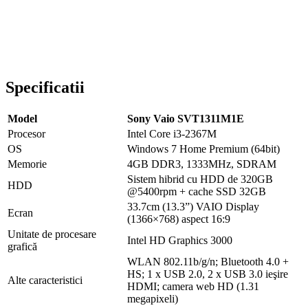
Specificatii
Model
Sony Vaio SVT1311M1E
Procesor
Intel Core i3-2367M
OS
Windows 7 Home Premium (64bit)
Memorie
4GB DDR3, 1333MHz, SDRAM
Sistem hibrid cu HDD de 320GB
HDD
@5400rpm + cache SSD 32GB
33.7cm (13.3”) VAIO Display
Ecran
(1366×768) aspect 16:9
Unitate de procesare
Intel HD Graphics 3000
grafică
WLAN 802.11b/g/n; Bluetooth 4.0 +
HS; 1 x USB 2.0, 2 x USB 3.0 ieşire
Alte caracteristici
HDMI; camera web HD (1.31
megapixeli)