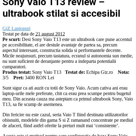
Sony Vaio T13 review –
ultrabook stilat si accesibil
GiZ
Laptopuri
Testat pe data de
21 august 2012
Pe scurt:
Desi Sony Vaio T13 este un ultrabook care pune accentul
pe accesibilitate, el are destule avantaje de partea sa, precum
aspectul interesant, constructia solida si performantele decente.
Micile neajunsuri, precum tastatura, ecranul si autonomia sun medie,
nu sunt suficient de deranjante pentru a indeparta potentialii
cumparatori.
Produs testat:
Sony Vaio T13
Testat de:
Echipa Giz.ro
Nota:
3
/5
Pret:
3400 RON Lei
Sunt sigur ca ati auzit cu totii de Sony Vaio. Acum cativa ani erau
laptop-urile mele preferate, chit ca erau prea scumpe pentru bugetul
meu. Din aceasta cauza ma asteptam ca primul ultrabook Sony, Vaio
T13, sa fie scump de asemenea.
Din fericire nu este cazul, seria Vaio T fiind destinata utilizatorilor
obisnuiti, modelele din gama S si Z ramanand concentrate pe mediul
de afaceri, fiind astfel oferite la preturi mult mai ‘consistente’.
Acesta este si motivul pentru care configuratia de baza Sony Vaio