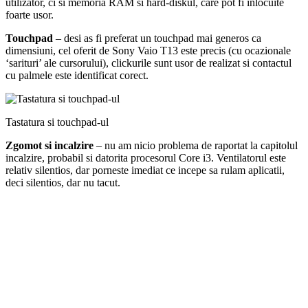
utilizator, ci si memoria RAM si hard-diskul, care pot fi inlocuite
foarte usor.
Touchpad
– desi as fi preferat un touchpad mai generos ca
dimensiuni, cel oferit de Sony Vaio T13 este precis (cu ocazionale
‘sarituri’ ale cursorului), clickurile sunt usor de realizat si contactul
cu palmele este identificat corect.
Tastatura si touchpad-ul
Zgomot si incalzire
– nu am nicio problema de raportat la capitolul
incalzire, probabil si datorita procesorul Core i3. Ventilatorul este
relativ silentios, dar porneste imediat ce incepe sa rulam aplicatii,
deci silentios, dar nu tacut.