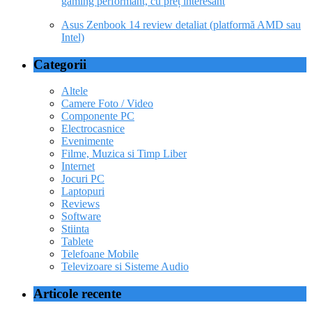
gaming performant, cu preț interesant
Asus Zenbook 14 review detaliat (platformă AMD sau
Intel)
Categorii
Altele
Camere Foto / Video
Componente PC
Electrocasnice
Evenimente
Filme, Muzica si Timp Liber
Internet
Jocuri PC
Laptopuri
Reviews
Software
Stiinta
Tablete
Telefoane Mobile
Televizoare si Sisteme Audio
Articole recente