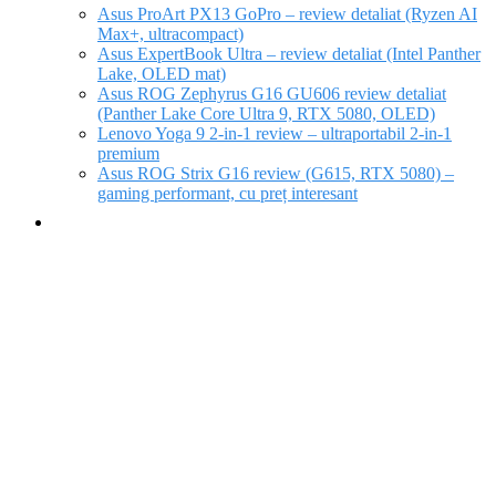
Asus ProArt PX13 GoPro – review detaliat (Ryzen AI
Max+, ultracompact)
Asus ExpertBook Ultra – review detaliat (Intel Panther
Lake, OLED mat)
Asus ROG Zephyrus G16 GU606 review detaliat
(Panther Lake Core Ultra 9, RTX 5080, OLED)
Lenovo Yoga 9 2-in-1 review – ultraportabil 2-in-1
premium
Asus ROG Strix G16 review (G615, RTX 5080) –
gaming performant, cu preț interesant