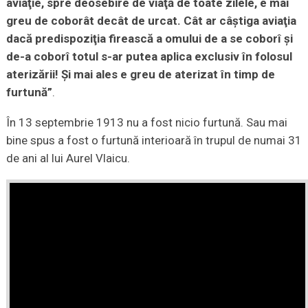
aviaţie, spre deosebire de viaţă de toate zilele, e mai
greu de coborât decât de urcat. Cât ar câştiga aviaţia
dacă predispoziţia firească a omului de a se coborî şi
de-a coborî totul s-ar putea aplica exclusiv în folosul
aterizării! Şi mai ales e greu de aterizat în timp de
furtună”
.
În 13 septembrie 1913 nu a fost nicio furtună. Sau mai
bine spus a fost o furtună interioară în trupul de numai 31
de ani al lui Aurel Vlaicu.