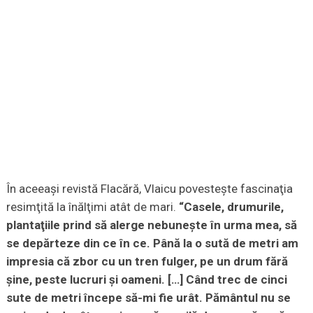
În aceeaşi revistă Flacără, Vlaicu povesteşte fascinaţia
resimţită la înălţimi atât de mari.
“Casele, drumurile,
plantaţiile prind să alerge nebuneşte în urma mea, să
se depărteze din ce în ce. Până la o sută de metri am
impresia că zbor cu un tren fulger, pe un drum fără
şine, peste lucruri şi oameni. […] Când trec de cinci
sute de metri începe să-mi fie urât. Pământul nu se