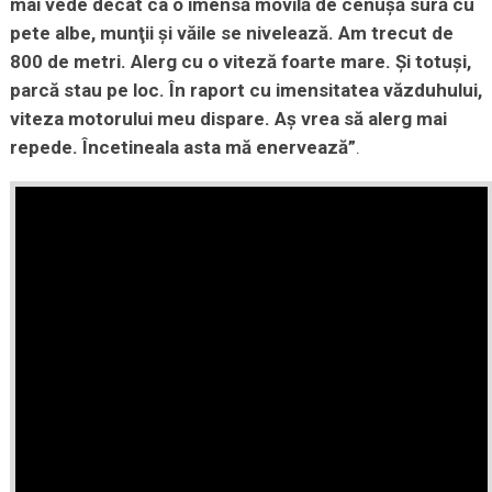
mai vede decât ca o imensă movilă de cenuşă sură cu
pete albe, munţii şi văile se nivelează. Am trecut de
800 de metri. Alerg cu o viteză foarte mare. Şi totuşi,
parcă stau pe loc. În raport cu imensitatea văzduhului,
viteza motorului meu dispare. Aş vrea să alerg mai
repede. Încetineala asta mă enervează”
.