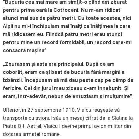
“Bucuria cea mai mare am simţit-o când am zburat
pentru prima oară la Cotroceni. Nu m-am ridicat
atunci mai sus de patru metri. Cu toate acestea, nici
Alpii nu mi-i închipuiam mai înalţi ca înălţimea la care
mă ridicasem eu. Fiindcă patru metri erau atunci
pentru mine un record formidabil, un record care-mi
consacra maşina”
„Zburasem şi asta era principalul. După ce am
coborât, eram ca şi beat de bucuria fără margini a
izbânzii. Începusem să mă dau peste cap pe câmp de
fericire. Cei din jurul meu ziceau c-am înnebunit. Şi
eram, într-adevăr, nebun de entuziasm şi mulţumire”
.
Ulterior, în 27 septembrie 1910, Vlaicu reuşeşte să
transporte cu avionul său un mesaj cifrat de la Slatina la
Piatra Olt. Astfel, Vlaicu I devine primul avion militar din
dotarea armatei romane.