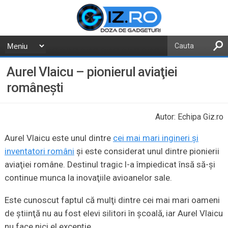
Aurel Vlaicu – pionierul aviaţiei
româneşti
Autor: Echipa Giz.ro
Aurel Vlaicu este unul dintre
cei mai mari ingineri şi
inventatori români
şi este considerat unul dintre pionierii
aviaţiei române. Destinul tragic l-a împiedicat însă să-şi
continue munca la inovaţiile avioanelor sale.
Este cunoscut faptul că mulţi dintre cei mai mari oameni
de ştiinţă nu au fost elevi silitori în şcoală, iar Aurel Vlaicu
nu face nici el excepţie.