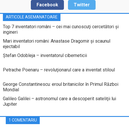
Facebook
Twitter
ARTICOLE ASEMANATOARE
Top 7 inventatori români – cei mai cunoscuţi cercetători şi
ingineri
Mari inventatori români: Anastase Dragomir şi scaunul
ejectabil
Ştefan Odobleja – inventatorul ciberneticii
Petrache Poenaru – revoluţionarul care a inventat stiloul
George Constantinescu: eroul britanicilor în Primul Război
Mondial
Galileo Galilei – astronomul care a descoperit sateliţii lui
Jupiter
1 COMENTARIU