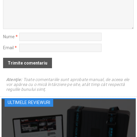
Nume
*
Email
*
Atenţie:
Toate comentariile sunt aprobate manual, de aceea ele
vor apărea cu o mică întârziere pe site, atât timp cât respectă
regulile bunului simţ.
ULTIMELE REVIEWURI