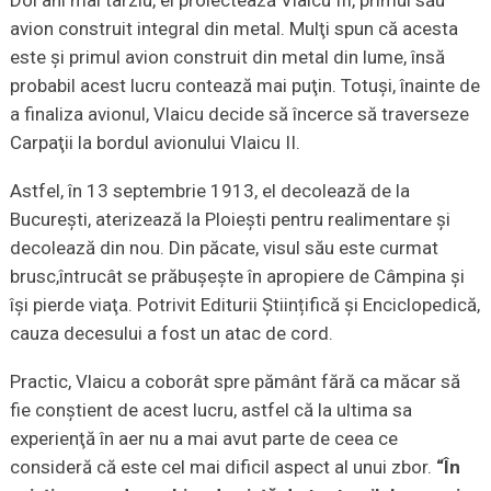
avion construit integral din metal. Mulţi spun că acesta
este şi primul avion construit din metal din lume, însă
probabil acest lucru contează mai puţin. Totuşi, înainte de
a finaliza avionul, Vlaicu decide să încerce să traverseze
Carpaţii la bordul avionului Vlaicu II.
Astfel, în 13 septembrie 1913, el decolează de la
Bucureşti, aterizează la Ploieşti pentru realimentare şi
decolează din nou. Din păcate, visul său este curmat
brusc,întrucât se prăbuşeşte în apropiere de Câmpina şi
îşi pierde viaţa. Potrivit Editurii Științifică și Enciclopedică,
cauza decesului a fost un atac de cord.
Practic, Vlaicu a coborât spre pământ fără ca măcar să
fie conştient de acest lucru, astfel că la ultima sa
experienţă în aer nu a mai avut parte de ceea ce
consideră că este cel mai dificil aspect al unui zbor.
“În