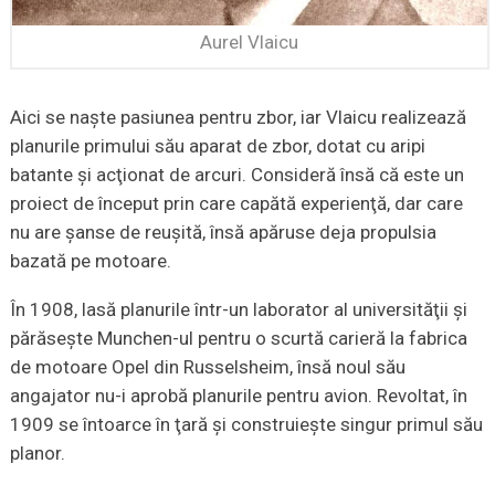
Aurel Vlaicu
Aici se naşte pasiunea pentru zbor, iar Vlaicu realizează
planurile primului său aparat de zbor, dotat cu aripi
batante şi acţionat de arcuri. Consideră însă că este un
proiect de început prin care capătă experienţă, dar care
nu are şanse de reuşită, însă apăruse deja propulsia
bazată pe motoare.
În 1908, lasă planurile într-un laborator al universităţii şi
părăseşte Munchen-ul pentru o scurtă carieră la fabrica
de motoare Opel din Russelsheim, însă noul său
angajator nu-i aprobă planurile pentru avion. Revoltat, în
1909 se întoarce în ţară şi construieşte singur primul său
planor.