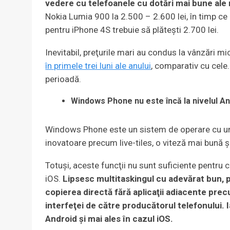
vedere cu telefoanele cu dotări mai bune ale ri
Nokia Lumia 900 la 2.500 – 2.600 lei, în timp ce
pentru iPhone 4S trebuie să plăteşti 2.700 lei.
Inevitabil, preţurile mari au condus la vânzări mic
în primele trei luni ale anului
, comparativ cu cele
perioadă.
Windows Phone nu este încă la nivelul An
Windows Phone este un sistem de operare cu un c
inovatoare precum live-tiles, o viteză mai bună 
Totuşi, aceste funcţii nu sunt suficiente pentru
iOS.
Lipsesc multitaskingul cu adevărat bun, p
copierea directă fără aplicaţii adiacente pre
interfeţei de către producătorul telefonului. I
Android şi mai ales în cazul iOS.