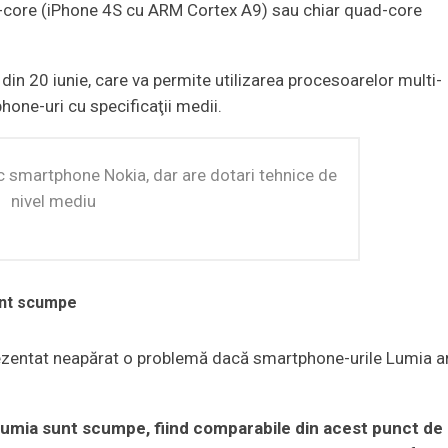
l-core (iPhone 4S cu ARM Cortex A9) sau chiar quad-core
in 20 iunie, care va permite utilizarea procesoarelor multi-
one-uri cu specificaţii medii.
c smartphone Nokia, dar are dotari tehnice de
nivel mediu
unt scumpe
ezentat neapărat o problemă dacă smartphone-urile Lumia ar
Lumia sunt scumpe, fiind comparabile din acest punct de