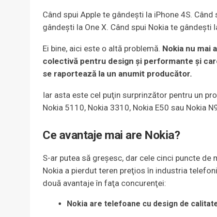
Când spui Apple te gândeşti la iPhone 4S. Când
gândeşti la One X. Când spui Nokia te gândeşti 
Ei bine, aici este o altă problemă.
Nokia nu mai a
colectivă pentru design şi performante şi car
se raportează la un anumit producător.
Iar asta este cel puţin surprinzător pentru un pr
Nokia 5110, Nokia 3310, Nokia E50 sau Nokia N
Ce avantaje mai are Nokia?
S-ar putea să greşesc, dar cele cinci puncte de 
Nokia a pierdut teren preţios în industria telefon
două avantaje în faţa concurenţei:
Nokia are telefoane cu design de calitat