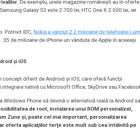
valilor.
De exemplu, unele magazine româneşti au în oferte
 Samsung Galaxy S3 este 2.700 lei, HTC One X 2.500 lei, iar
i. Potrivit IDC,
Nokia a vândut 2.2 milioane de telefoane Lum
… 35 de milioane de iPhone-uri vândute de Apple în aceeaşi
droid şi iOS
oncept diferit de Android şi iOS, care oferă funcţii
şi integrare nativă cu Microsoft Office, SkyDrive sau Faceboo
 ca Windows Phone să devină o alternativă reală la Android s
osibilitatea de root, instalarea unui ROM personalizat,
cum Zune şi, poate cel mai important, personalizarea
ar oferta aplicaţiilor terţe este mult sub cea întâlnită pe