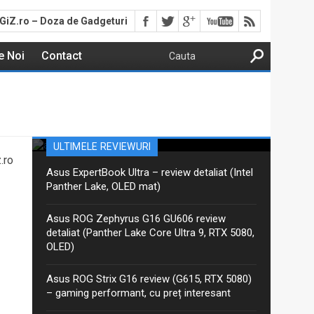
GiZ.ro – Doza de Gadgeturi
e Noi
Contact
Asus ProArt PX13 GoPro –
review detaliat (Ryzen AI Max+,
ultracompact)
Aceasta este recenzia mea detaliată pentru varianta
ULTIMELE REVIEWURI
actualizată 2026 GoPro Edition din seria Asus ProArt
.ro
PX13. Am discutat despre ProArt PX13 într-un articol
Asus ExpertBook Ultra – review detaliat (Intel
anterior, iar între timp Asus a...
Panther Lake, OLED mat)
Asus ROG Zephyrus G16 GU606 review
detaliat (Panther Lake Core Ultra 9, RTX 5080,
OLED)
Asus ROG Strix G16 review (G615, RTX 5080)
– gaming performant, cu preț interesant