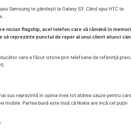
 spui Samsung te gândeşti la Galaxy S3. Când spui HTC te
la…
re niciun flagship, acel telefon care să rămână în memor
e să reprezinte punctul de reper al unui client atunci câ
oducător care a făcut istorie prin telefoane de referinţă pre
95.
mai sus reprezintă în opinia mea tot atâtea cauze pentru car
iei mobile. Partea bună este însă că Nokia are încă cel puţin
e