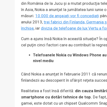
din România de la Jucu şi a mutat producţia tele
în Asia, Nokia a anunţat la jumătatea lunii iunie 
măsuri.
10.000 de angajaţi vor fi concediaţi
până
anului 2013,
trei fabrici din Finlanda, Germania ş
închise
, iar
divizia de telefoane de lux Vertu a f
Cum a ajuns însă Nokia în această situaţie? În o
cel puţin cinci factori care au contribuit la regr
Telefoanele Nokia cu Windows Phone au 
nivel mediu
Când Nokia a anunţat în februarie 2011 că ren
finlandezii au descoperit în sfârşit reţeta succes
Realitatea a fost însă diferită:
din cauza limităr
smartphone cu dotări tehnice de top.
De fapt,
gamei, este dotat cu un chipset Qualcomm Snap