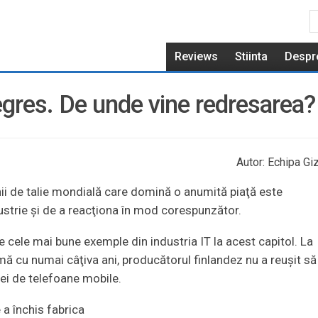
Reviews
Stiinta
Despr
egres. De unde vine redresarea?
Autor: Echipa Giz
ii de talie mondială care domină o anumită piaţă este
dustrie şi de a reacţiona în mod corespunzător.
e cele mai bune exemple din industria IT la acest capitol. La
ă cu numai câţiva ani, producătorul finlandez nu a reuşit să
ei de telefoane mobile.
 a închis fabrica