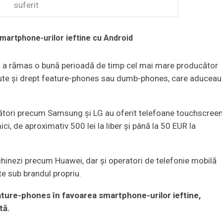
suferit
smartphone-urilor ieftine cu Android
ia a rămas o bună perioadă de timp cel mai mare producător
scute şi drept feature-phones sau dumb-phones, care aduceau
ători precum Samsung şi LG au oferit telefoane touchscree
i, de aproximativ 500 lei la liber şi până la 50 EUR la
 chinezi precum Huawei, dar şi operatori de telefonie mobilă
e sub brandul propriu.
feature-phones în favoarea smartphone-urilor ieftine,
tă.