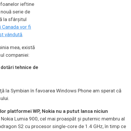
foanelor ieftine
o nouă serie de
 la sfârşitul
i Canada vor fi
ost vândută
.
pinia mea, există
esul companiei:
dotări tehnice de
unţă la Symbian în favoarea Windows Phone am sperat că
ului.
ilor platformei WP, Nokia nu a putut lansa niciun
 Nokia Lumia 900, cel mai proaspăt şi puternic membru al
dragon S2 cu procesor single-core de 1.4 GHz, în timp ce