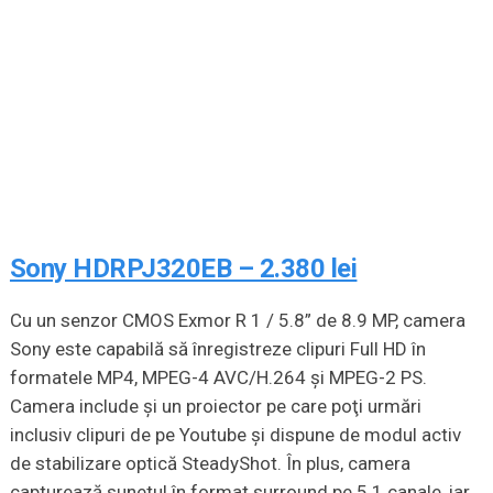
Sony HDRPJ320EB – 2.380 lei
Cu un senzor CMOS Exmor R 1 / 5.8” de 8.9 MP, camera
Sony este capabilă să înregistreze clipuri Full HD în
formatele MP4, MPEG-4 AVC/H.264 şi MPEG-2 PS.
Camera include şi un proiector pe care poţi urmări
inclusiv clipuri de pe Youtube şi dispune de modul activ
de stabilizare optică SteadyShot. În plus, camera
capturează sunetul în format surround pe 5.1 canale, iar