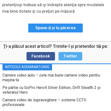
pretenţioşi trebuie să-şi îndrepte atenţia spre modelele
mai bine dotate şi cu preţuri pe măsură.
Spune-ți și tu părerea
Ţi-a plăcut acest articol? Trimite-l şi prietenilor tăi pe:
Facebook
Twitter
ARTICOLE ASEMANATOARE
Camere video auto – cele mai bune camere video pentru
maşina ta
Pe pârtie cu GoPro Hero4 Silver Edition, Drift Stealth 2 şi
veteranul Hero
Camere video de supraveghere – sisteme CCTV
profesionale