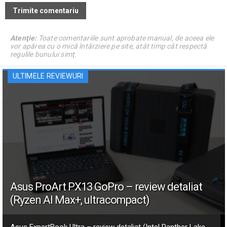
Atenţie:
Toate comentariile sunt aprobate manual, de aceea ele
vor apărea cu o mică întârziere pe site, atât timp cât respectă
regulile bunului simţ.
ULTIMELE REVIEWURI
Asus ProArt PX13 GoPro – review detaliat
(Ryzen AI Max+, ultracompact)
Asus ExpertBook Ultra – review detaliat (Intel Panther Lake,