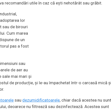
teva recomandări utile în caz că ești nehotărât sau grăbit.
ndustrial,
 adoptarea lor
it sau de birouri
rului. Cum marea
 dispune de un
ătorul pas a fost
dimensiuni sau
oarele de aer au
e sale mai mari și
stul de producție, și le-au împachetat într-o carcasă mică ș
or.
atoarele
sau
dezumidificatoarele
, chiar dacă acestea nu sun
tului, deoarece nu filtrează sau dezinfectează. Acestea sunt