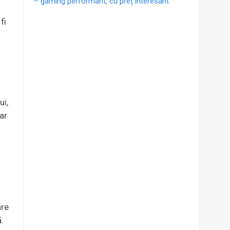
– gaming performant, cu preț interesant
fi
ă
u
ui,
iar
are
ă.