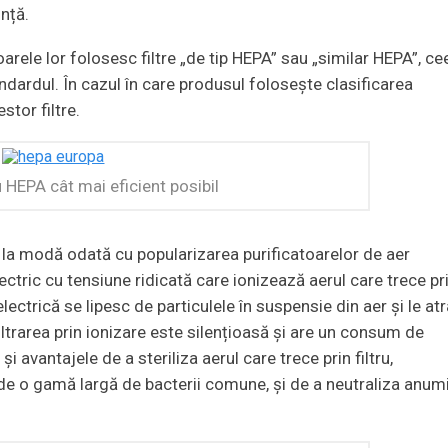
ință.
oarele lor folosesc filtre „de tip HEPA” sau „similar HEPA”, ce
ardul. În cazul în care produsul folosește clasificarea
stor filtre.
ru HEPA cât mai eficient posibil
 la modă odată cu popularizarea purificatoarelor de aer
ectric cu tensiune ridicată care ionizează aerul care trece pr
lectrică se lipesc de particulele în suspensie din aer și le at
ltrarea prin ionizare este silențioasă și are un consum de
i avantajele de a steriliza aerul care trece prin filtru,
ide o gamă largă de bacterii comune, și de a neutraliza anum