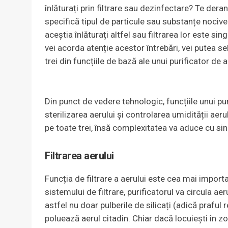
înlăturați prin filtrare sau dezinfectare? Te der
specifică tipul de particule sau substanțe nocive
aceștia înlăturați altfel sau filtrarea lor este 
vei acorda atenție acestor întrebări, vei putea se
trei din funcțiile de bază ale unui purificator de a
Din punct de vedere tehnologic, funcțiile unui purif
sterilizarea aerului și controlarea umidității aeru
pe toate trei, însă complexitatea va aduce cu sine
Filtrarea aerului
Funcția de filtrare a aerului este cea mai import
sistemului de filtrare, purificatorul va circula aer
astfel nu doar pulberile de silicați (adică praful r
poluează aerul citadin. Chiar dacă locuiești în zon