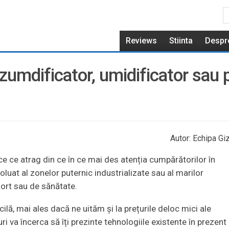
Reviews
Stiinta
Despr
umdificator, umidificator sau pu
Autor: Echipa Giz
ce ce atrag din ce în ce mai des atenția cumpărătorilor în
oluat al zonelor puternic industrializate sau al marilor
fort sau de sănătate.
cilă, mai ales dacă ne uităm și la prețurile deloc mici ale
i va încerca să îți prezinte tehnologiile existente în prezent