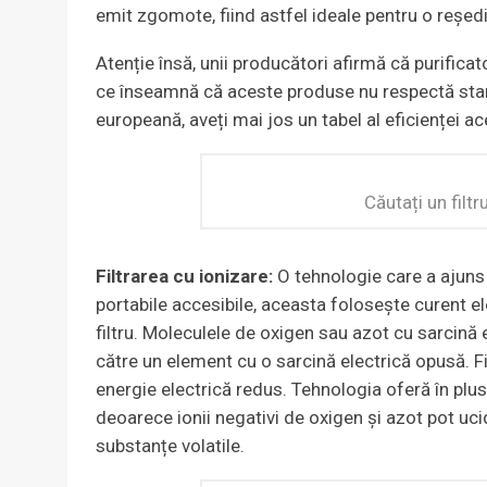
emit zgomote, fiind astfel ideale pentru o reșed
Atenție însă, unii producători afirmă că purificat
ce înseamnă că aceste produse nu respectă stand
europeană, aveți mai jos un tabel al eficienței ace
Căutați un filt
Filtrarea cu ionizare:
O tehnologie care a ajuns
portabile accesibile, aceasta folosește curent el
filtru. Moleculele de oxigen sau azot cu sarcină e
către un element cu o sarcină electrică opusă. Fi
energie electrică redus. Tehnologia oferă în plus ș
deoarece ionii negativi de oxigen și azot pot uc
substanțe volatile.