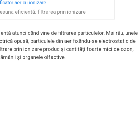
auna eficientă: filtrarea prin ionizare
ntă atunci când vine de filtrarea particulelor. Mai rău, unele
ctrică opusă, particulele din aer fixându-se electrostatic de
filtrare prin ionizare produc și cantități foarte mici de ozon,
ămânii și organele olfactive.