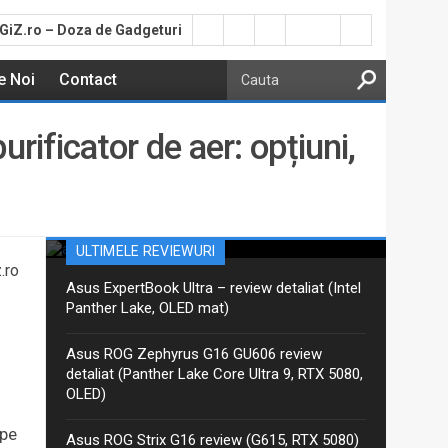
GiZ.ro – Doza de Gadgeturi
e Noi
Contact
rificator de aer: opțiuni,
Asus ProArt PX13 GoPro –
review detaliat (Ryzen AI Max+,
ultracompact)
Aceasta este recenzia mea detaliată pentru varianta
ULTIMELE REVIEWURI
actualizată 2026 GoPro Edition din seria Asus ProArt
.ro
PX13. Am discutat despre ProArt PX13 într-un articol
Asus ExpertBook Ultra – review detaliat (Intel
anterior, iar între timp Asus a...
Panther Lake, OLED mat)
Asus ROG Zephyrus G16 GU606 review
detaliat (Panther Lake Core Ultra 9, RTX 5080,
OLED)
 pe
Asus ROG Strix G16 review (G615, RTX 5080)