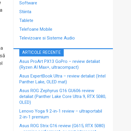
e
Software
ea
Stiinta
Tablete
Telefoane Mobile
Televizoare si Sisteme Audio
la
ARTICOLE RECENTE
nsă
Asus ProArt PX13 GoPro – review detaliat
el
(Ryzen AI Max+, ultracompact)
Asus ExpertBook Ultra – review detaliat (Intel
Panther Lake, OLED mat)
Asus ROG Zephyrus G16 GU606 review
detaliat (Panther Lake Core Ultra 9, RTX 5080,
OLED)
Lenovo Yoga 9 2-in-1 review – ultraportabil
2-in-1 premium
Asus ROG Strix G16 review (G615, RTX 5080)