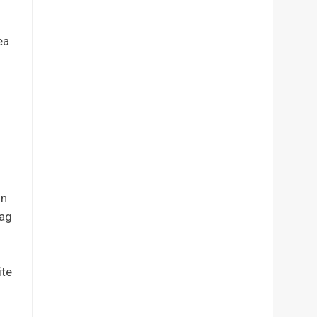
ea
in
rag
ite