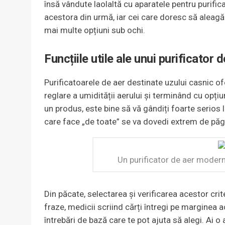
însă vândute laolaltă cu aparatele pentru purifica
acestora din urmă, iar cei care doresc să aleagă
mai multe opțiuni sub ochi.
Funcțiile utile ale unui purificator 
Purificatoarele de aer destinate uzului casnic o
reglare a umidității aerului și terminând cu opțiu
un produs, este bine să vă gândiți foarte serios
care face „de toate” se va dovedi extrem de păg
Un purificator de aer modern: 
Din păcate, selectarea și verificarea acestor crit
fraze, medicii scriind cărți întregi pe marginea a
întrebări de bază care te pot ajuta să alegi. Ai o