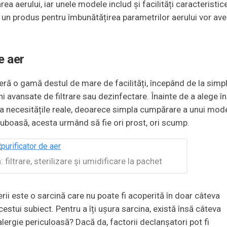
rea aerului, iar unele modele includ și facilități caracteristic
 un produs pentru îmbunătățirea parametrilor aerului vor av
de aer
feră o gamă destul de mare de facilități, începând de la simp
ni avansate de filtrare sau dezinfectare. Înainte de a alege î
 la necesitățile reale, deoarece simpla cumpărare a unui mod
uboasă, acesta urmând să fie ori prost, ori scump.
filtrare, sterilizare și umidificare la pachet
erii este o sarcină care nu poate fi acoperită în doar câteva
cestui subiect. Pentru a îți ușura sarcina, există însă câteva
 alergie periculoasă? Dacă da, factorii declanșatori pot fi