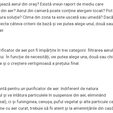
anjează aerul din oraș? Există vreun raport de mediu care
 din aer? Aerul din cameră poate conține alergeni locali? Pot 
singura soluție? Clima din zona ta este uscată sau umedă? Dac
lecta câteva criterii de bază și vei putea alege unul, două sa
er.
icator de aer pot fi împărțite în trei categorii: filtrarea aerul
lui. În funcție de necesități, vei putea alege una, două sau ch
 și o creștere vertiginoasă a prețului final.
antă pentru un purificator de aer. Indiferent de natura
ul și va înlătura particulele în suspensie din aer, eliminând
eal), ci și funinginea, cenușa, puful vegetal și alte particule c
e cu aer curat, trebuie să fii atent și la amenințările din cas