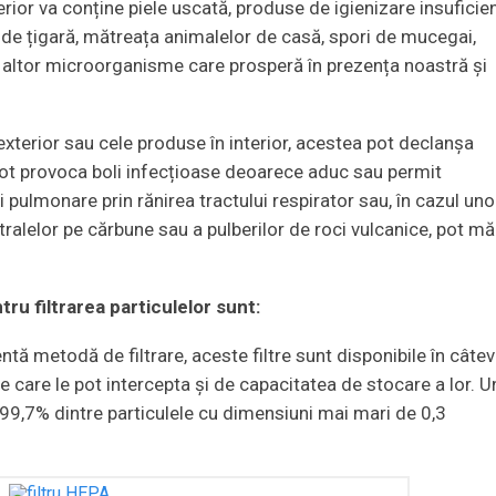
terior va conține piele uscată, produse de igienizare insuficie
m de țigară, mătreața animalelor de casă, spori de mucegai,
u altor microorganisme care prosperă în prezența noastră și
exterior sau cele produse în interior, acestea pot declanșa
 pot provoca boli infecțioase deoarece aduc sau permit
pulmonare prin rănirea tractului respirator sau, în cazul uno
alelor pe cărbune sau a pulberilor de roci vulcanice, pot mă
tru filtrarea particulelor sunt:
ă metodă de filtrare, aceste filtre sunt disponibile în câte
pe care le pot intercepta și de capacitatea de stocare a lor. U
 99,7% dintre particulele cu dimensiuni mai mari de 0,3