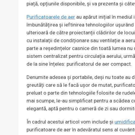
piață, opțiunile disponibile, și va prezenta și câ
Purificatoarele de aer
au apărut inițial în mediul i
îmbunătățirea și ieftinirea tehnologiilor ușurând
ulterioară de către proiectanții clădirilor de locu
cu instalații de condiționare sau ventilație a ae
parte a reședințelor casnice din toată lumea nu
sistem centralizat pentru circulația aerului, urm
de la sine înțeles: purificatorul de aer compact.
Denumite adesea și portabile, deși nu toate au 
greutăți care să le facă ușor de mutat, purificat
preluat o parte din tehnologiile folosite de rudel
mai scumpe, le-au simplificat pentru a scădea co
elegantă, aptă pentru o cameră de zi sau dormit
În cadrul acestui articol vom include și
umidific
purificatoare de aer în adevăratul sens al cuvân