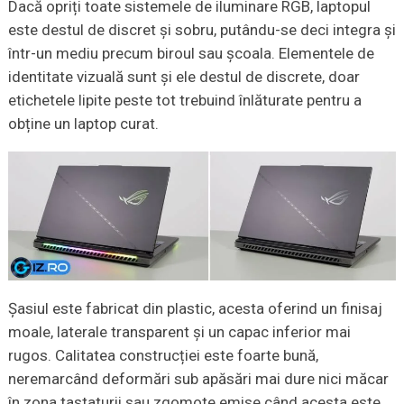
Dacă opriți toate sistemele de iluminare RGB, laptopul
este destul de discret și sobru, putându-se deci integra și
într-un mediu precum biroul sau școala. Elementele de
identitate vizuală sunt și ele destul de discrete, doar
etichetele lipite peste tot trebuind înlăturate pentru a
obține un laptop curat.
Șasiul este fabricat din plastic, acesta oferind un finisaj
moale, laterale transparent și un capac inferior mai
rugos. Calitatea construcției este foarte bună,
neremarcând deformări sub apăsări mai dure nici măcar
în zona tastaturii sau zgomote emise când acesta este