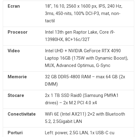
Ecran
18″, 16:10, 2560 x 1600 px, IPS, 240 Hz,
3ms, 450-nits, 100% DCI-P3, mat, non-
tactil
Procesor
Intel 13th gen Raptor Lake, Core i9-
13980HX, 8C+16c/32T
Video
Intel UHD + NVIDIA GeForce RTX 4090
Laptop 16GB (175W with Dynamic Boost),
MUX, Advanced Optimus, G-Sync
Memorie
32 GB DDR5-4800 RAM – max 64 GB (2x
DIMM)
Stocare
2x 1 TB SSD Raid0 (Samsung PM9A1
drives) – 2x M.2 PCI 4.0 x4
Conectivitate
WiFi 6E (Intel AX211) 2×2 with Bluetooth
5.2, 2.5Gigabit LAN
Porturi
Left: power, 2.5G LAN, 1x USB-C cu