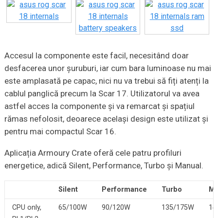
Accesul la componente este facil, necesitând doar
desfacerea unor șuruburi, iar cum bara luminoase nu mai
este amplasată pe capac, nici nu va trebui să fiți atenți la
cablul panglică precum la Scar 17. Utilizatorul va avea
astfel acces la componente și va remarcat și spațiul
rămas nefolosit, deoarece același design este utilizat și
pentru mai compactul Scar 16.
Aplicația Armoury Crate oferă cele patru profiluri
energetice, adică Silent, Performance, Turbo și Manual.
Silent
Performance
Turbo
Ma
CPU only,
65/100W
90/120W
135/175W
14