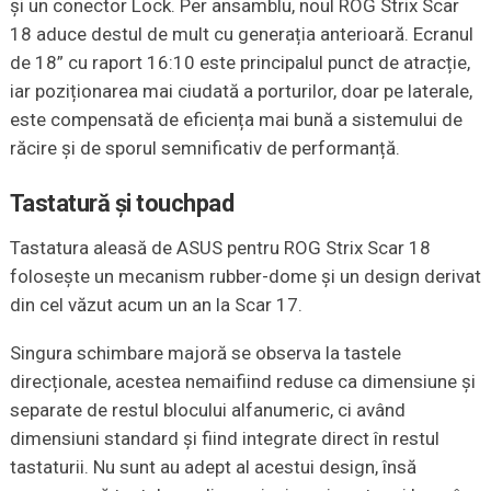
și un conector Lock. Per ansamblu, noul ROG Strix Scar
18 aduce destul de mult cu generația anterioară. Ecranul
de 18” cu raport 16:10 este principalul punct de atracție,
iar poziționarea mai ciudată a porturilor, doar pe laterale,
este compensată de eficiența mai bună a sistemului de
răcire și de sporul semnificativ de performanță.
Tastatură și touchpad
Tastatura aleasă de ASUS pentru ROG Strix Scar 18
folosește un mecanism rubber-dome și un design derivat
din cel văzut acum un an la Scar 17.
Singura schimbare majoră se observa la tastele
direcționale, acestea nemaifiind reduse ca dimensiune și
separate de restul blocului alfanumeric, ci având
dimensiuni standard și fiind integrate direct în restul
tastaturii. Nu sunt au adept al acestui design, însă