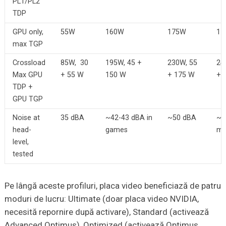
PL1/PL2
TDP
GPU only,
55W
160W
175W
17
max TGP
Crossload
85W, 30
195W, 45 +
230W, 55
24
Max GPU
+ 55 W
150 W
+ 175 W
+ 
TDP +
GPU TGP
Noise at
35 dBA
~42-43 dBA in
~50 dBA
~5
head-
games
ma
level,
tested
Pe lângă aceste profiluri, placa video beneficiază de patru
moduri de lucru: Ultimate (doar placa video NVIDIA,
necesită repornire după activare), Standard (activează
Advanced Optimus), Optimized (activează Optimus