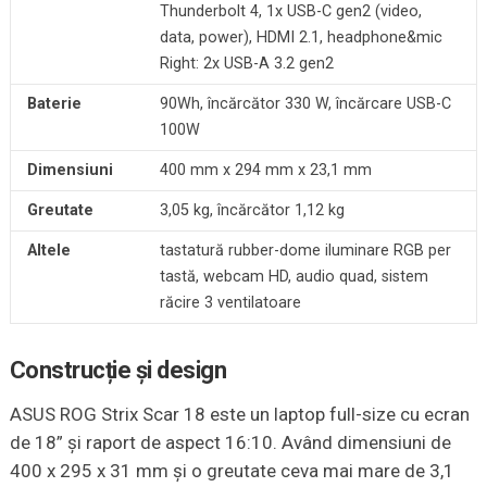
Thunderbolt 4, 1x USB-C gen2 (video,
data, power), HDMI 2.1, headphone&mic
Right: 2x USB-A 3.2 gen2
Baterie
90Wh, încărcător 330 W, încărcare USB-C
100W
Dimensiuni
400 mm x 294 mm x 23,1 mm
Greutate
3,05 kg, încărcător 1,12 kg
Altele
tastatură rubber-dome iluminare RGB per
tastă, webcam HD, audio quad, sistem
răcire 3 ventilatoare
Construcție și design
ASUS ROG Strix Scar 18 este un laptop full-size cu ecran
de 18” și raport de aspect 16:10. Având dimensiuni de
400 x 295 x 31 mm și o greutate ceva mai mare de 3,1