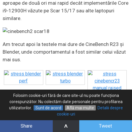
aproape de două ori mai rapid decât implementările Core
i9-12900H văzute pe Scar 15/17 sau alte laptopuri
similare.
Am trecut apoi la testele mai dure de CineBench R23 și
Blender, unde comportamentul a fost similar celui văzut
mai sus.
Folosim cookie-uri fără de care site-ul nu poate funcționa
corespunzător. Nu colectăm date personale pentru profilarea
utilizatorilor.
Sunt de acord
Află mai multe
Detalii despre
cookie-uri
Cam așa arată rezultatele în 3DMark CPU Test.
^
Share
Tweet