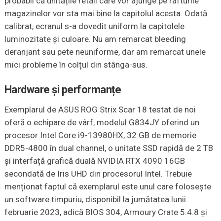
probabil că unitățile retail care vor ajunge pe rafturile
magazinelor vor sta mai bine la capitolul acesta. Odată
calibrat, ecranul s-a dovedit uniform la capitolele
luminozitate și culoare. Nu am remarcat bleeding
deranjant sau pete neuniforme, dar am remarcat unele
mici probleme în colțul din stânga-sus.
Hardware și performanțe
Exemplarul de ASUS ROG Strix Scar 18 testat de noi
oferă o echipare de vârf, modelul G834JY oferind un
procesor Intel Core i9-13980HX, 32 GB de memorie
DDR5-4800 în dual channel, o unitate SSD rapidă de 2 TB
și interfață grafică duală NVIDIA RTX 4090 16GB
secondată de Iris UHD din procesorul Intel. Trebuie
menționat faptul că exemplarul este unul care folosește
un software timpuriu, disponibil la jumătatea lunii
februarie 2023, adică BIOS 304, Armoury Crate 5.4.8 și