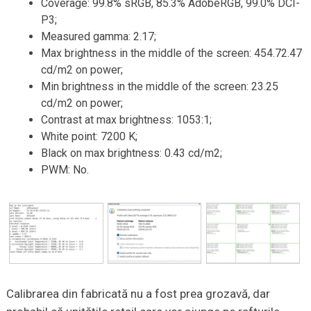
Coverage: 99.8% sRGB, 85.3% AdobeRGB, 99.0% DCI-
P3;
Measured gamma: 2.17;
Max brightness in the middle of the screen: 454.72.47
cd/m2 on power;
Min brightness in the middle of the screen: 23.25
cd/m2 on power;
Contrast at max brightness: 1053:1;
White point: 7200 K;
Black on max brightness: 0.43 cd/m2;
PWM: No.
Calibrarea din fabricată nu a fost prea grozavă, dar