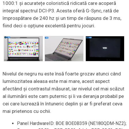
1000:1 și acuratețe coloristică ridicată care acoperă
integral spectrul DCI-P3. Acesta oferă G-Sync, rată de
împrospătare de 240 hz și un timp de răspuns de 3 ms,
fiind deci o opțiune excelentă pentru jocuri.
Nivelul de negru nu este însă foarte grozav atunci când
luminozitatea aleasa este mai mare, acest aspect
afectând și contrastul măsurat, iar nivelul cel mai scăzut
al iluminării este cam puternic și îi va deranja probabil pe
cei care lucrează în întuneric deplin și ar fi preferat ceva
mai prietenos cu ochii.
Panel HardwareID: BOE BOE0B359 (NE180QDM-NZ2);