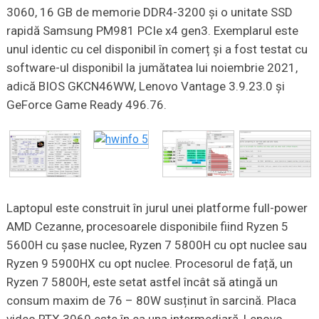
3060, 16 GB de memorie DDR4-3200 și o unitate SSD
rapidă Samsung PM981 PCIe x4 gen3. Exemplarul este
unul identic cu cel disponibil în comerț și a fost testat cu
software-ul disponibil la jumătatea lui noiembrie 2021,
adică BIOS GKCN46WW, Lenovo Vantage 3.9.23.0 și
GeForce Game Ready 496.76.
Laptopul este construit în jurul unei platforme full-power
AMD Cezanne, procesoarele disponibile fiind Ryzen 5
5600H cu șase nuclee, Ryzen 7 5800H cu opt nuclee sau
Ryzen 9 5900HX cu opt nuclee. Procesorul de față, un
Ryzen 7 5800H, este setat astfel încât să atingă un
consum maxim de 76 – 80W susținut în sarcină. Placa
video RTX 3060 este în ea una intermediară, Lenovo