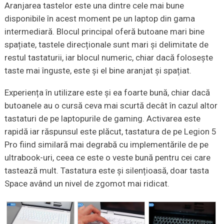
Aranjarea tastelor este una dintre cele mai bune
disponibile în acest moment pe un laptop din gama
intermediară. Blocul principal oferă butoane mari bine
spațiate, tastele direcționale sunt mari și delimitate de
restul tastaturii, iar blocul numeric, chiar dacă folosește
taste mai înguste, este și el bine aranjat și spațiat.
Experiența în utilizare este și ea foarte bună, chiar dacă
butoanele au o cursă ceva mai scurtă decât în cazul altor
tastaturi de pe laptopurile de gaming. Activarea este
rapidă iar răspunsul este plăcut, tastatura de pe Legion 5
Pro fiind similară mai degrabă cu implementările de pe
ultrabook-uri, ceea ce este o veste bună pentru cei care
tastează mult. Tastatura este și silențioasă, doar tasta
Space având un nivel de zgomot mai ridicat.