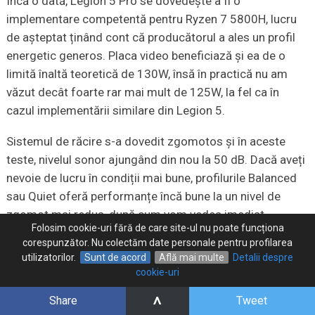
Încă o dată, Legion 5 Pro se dovedește a fi o
implementare competentă pentru Ryzen 7 5800H, lucru
de așteptat ținând cont că producătorul a ales un profil
energetic generos. Placa video beneficiază și ea de o
limită înaltă teoretică de 130W, însă în practică nu am
văzut decât foarte rar mai mult de 125W, la fel ca în
cazul implementării similare din Legion 5.
Sistemul de răcire s-a dovedit zgomotos și în aceste
teste, nivelul sonor ajungând din nou la 50 dB. Dacă aveți
nevoie de lucru în condiții mai bune, profilurile Balanced
sau Quiet oferă performanțe încă bune la un nivel de
zgomot mai redus, după cum vom vedea imediat.
Folosim cookie-uri fără de care site-ul nu poate funcționa
corespunzător. Nu colectăm date personale pentru profilarea
Placa video poate fi supra-tactată din BIOS cu 100 MHz
utilizatorilor.
Sunt de acord
Află mai multe
Detalii despre
pentru nucleul grafic și 200 MHz pentru memorie. Am
cookie-uri
refăcut o parte din teste în aceste condiții și am văzut o
^
creștere de circa 5 procente a performanțelor grafice
Share
Tweet