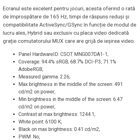
Ecranul este excelent pentru jocuri, acesta oferind o rată
de împrospătare de 165 Hz, timpi de răspuns reduși și
compatibilitate ActiveSync/GSync în funcție de modul de
lucru ales, Hybrid sau exclusiv cu placa video dedicată
grație comutatorului MUX care are grijă de ieșirea video.
Panel HardwareID: CSOT MNG007DA1-1;
Coverage: 94.4% sRGB, 68.7% DCI-P3, 71.1%
AdobeRGB;
Measured gamma: 2.26;
Max brightness in the middle of the screen: 491
cd/m2 on power;
Min brightness in the middle of the screen: 6.47
cd/m2 on power;
Contrast at max brightness: 1244:1;
White point: 6100 K;
Black on max brightness: 0.41 cd/m2;
PWM: No;