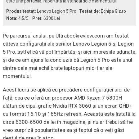
este una portabilă, raportată la standardele momentului!
Produs testat:
Lenovo Legion 5 Pro
Testat de:
Echipa Giz.ro
Nota:
4,5
/5
Pret:
6300 Lei
Pe parcursul anului, pe Ultrabookreview.com am testat
câteva configurații ale seriilor Lenovo Legion 5 și Legion
5 Pro, astfel că vă pot împărtăși și aici impresiile adunate,
și de ce am ajuns la concluzia că Legion 5 Pro este unul
dintre cele mai echilibrate laptopuri mid-tier ale
momentului.
Acest lucru se aplică cu precădere configurației aici de
față, cea ce oferă un procesor AMD Ryzen 7 5800H
alături de cipul grafic Nvidia RTX 3060 și un ecran QHD+
cu format 16:10 și 165Hz refresh. Aceasta este listată la
circa 6300-6500 de lei în magazine, și nu ar trebui să fie
vreo surpriză popularitatea sa și faptul că o veți găsi
destul de greu în stoc.