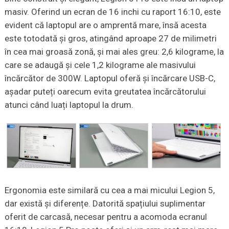
masiv. Oferind un ecran de 16 inchi cu raport 16:10, este
evident că laptopul are o amprentă mare, însă acesta
este totodată și gros, atingând aproape 27 de milimetri
în cea mai groasă zonă, și mai ales greu: 2,6 kilograme, la
care se adaugă și cele 1,2 kilograme ale masivului
încărcător de 300W. Laptopul oferă și încărcare USB-C,
așadar puteți oarecum evita greutatea încărcătorului
atunci când luați laptopul la drum.
Ergonomia este similară cu cea a mai micului Legion 5,
dar există și diferențe. Datorită spațiului suplimentar
oferit de carcasă, necesar pentru a acomoda ecranul