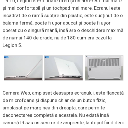
16:10, Legion 5 Pro poate oferi și un arm-rest mai mare
și mai confortabil și un tochpad mai mare. Ecranul este
încadrat de o ramă subțire din plastic, este susținut de o
balama fermă, poate fi ușor apucat și poate fi ușor
operat cu o singură mână, însă are o deschidere maximă
de numai 140 de grade, nu de 180 cum era cazul la
Legion 5.
Camera Web, amplasat deasupra ecranului, este flancată
de microfoane și dispune chiar de un buton fizic,
amplasat pe marginea din dreapta, care permite
deconectarea completă a acesteia. Nu există însă
cameră IR sau un senzor de amprente, laptopul fiind deci