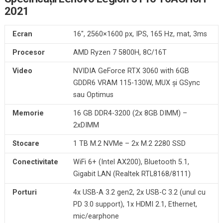
2021
Ecran
16″, 2560×1600 px, IPS, 165 Hz, mat, 3ms
Procesor
AMD Ryzen 7 5800H, 8C/16T
Video
NVIDIA GeForce RTX 3060 with 6GB
GDDR6 VRAM 115-130W, MUX și GSync
sau Optimus
Memorie
16 GB DDR4-3200 (2x 8GB DIMM) –
2xDIMM
Stocare
1 TB M.2 NVMe – 2x M.2 2280 SSD
Conectivitate
WiFi 6+ (Intel AX200), Bluetooth 5.1,
Gigabit LAN (Realtek RTL8168/8111)
Porturi
4x USB-A 3.2 gen2, 2x USB-C 3.2 (unul cu
PD 3.0 support), 1x HDMI 2.1, Ethernet,
mic/earphone