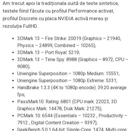
Am trecut apoi la tradiționala suită de teste sintetice,
testele fiind făcute cu profilul Performance activat,
profilul Discrete cu placa NVIDIA activă mereu și
rezoluție FullHD.
3DMark 13 – Fire Strike: 20019 (Graphics – 21940,
Physics – 24899, Combined – 10265);
3DMark 13 – Port Royal: 5219;
3DMark 13 – Time Spy: 8988 (Graphics – 8972, CPU –
9080);
Uniengine Superposition – 1080p Medium: 15551;
Uniengine Superposition – 1080p Extreme: 5331;
Handbrake 1.3.3 (4K to 1080p encode): 39.20 average
fps;
PassMark10: Rating: 6801 (CPU mark: 22023, 3D
Graphics Mark: 14478, Disk Mark: 21275);
PCMark 10: 6544 (Essentials – 10232 , Productivity –
7912 , Digital Content Creation – 9397);
GeekBench 5.0.1 64-bit: Single-Core: 1474, Multi-core: