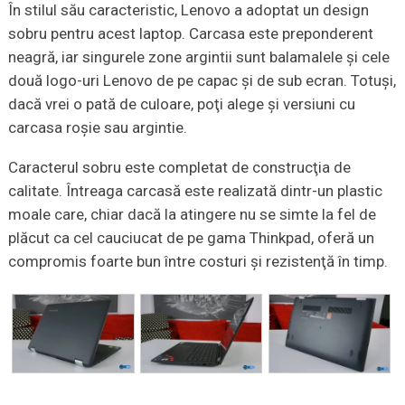
În stilul său caracteristic, Lenovo a adoptat un design
sobru pentru acest laptop. Carcasa este preponderent
neagră, iar singurele zone argintii sunt balamalele şi cele
două logo-uri Lenovo de pe capac şi de sub ecran. Totuşi,
dacă vrei o pată de culoare, poţi alege şi versiuni cu
carcasa roşie sau argintie.
Caracterul sobru este completat de construcţia de
calitate. Întreaga carcasă este realizată dintr-un plastic
moale care, chiar dacă la atingere nu se simte la fel de
plăcut ca cel cauciucat de pe gama Thinkpad, oferă un
compromis foarte bun între costuri şi rezistenţă în timp.