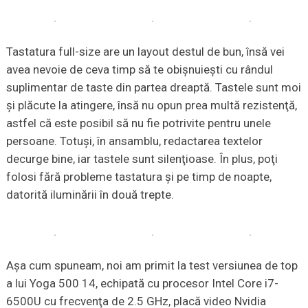
Tastatura full-size are un layout destul de bun, însă vei
avea nevoie de ceva timp să te obişnuieşti cu rândul
suplimentar de taste din partea dreaptă. Tastele sunt moi
şi plăcute la atingere, însă nu opun prea multă rezistenţă,
astfel că este posibil să nu fie potrivite pentru unele
persoane. Totuşi, în ansamblu, redactarea textelor
decurge bine, iar tastele sunt silenţioase. În plus, poţi
folosi fără probleme tastatura şi pe timp de noapte,
datorită iluminării în două trepte.
Aşa cum spuneam, noi am primit la test versiunea de top
a lui Yoga 500 14, echipată cu procesor Intel Core i7-
6500U cu frecvenţa de 2.5 GHz, placă video Nvidia