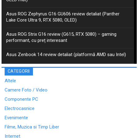
Asus ROG Zephyrus G16 GU606 review detaliat (Panther
Lake Core Ultra 9, RTX 5080, OLED)
Asus ROG Strix G16 review (G615, RTX 5080) – gaming
performant, cu preț interesant
Asus Zenbook 14 review detaliat (platformă AMD sau Intel)
CATEGORII
Altele
Camere Foto / Video
Componente PC
Electrocasnice
Evenimente
Filme, Muzica si Timp Liber
Internet