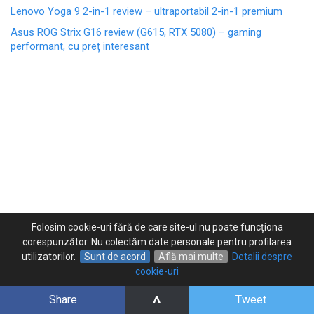
Lenovo Yoga 9 2-in-1 review – ultraportabil 2-in-1 premium
Asus ROG Strix G16 review (G615, RTX 5080) – gaming
performant, cu preț interesant
Folosim cookie-uri fără de care site-ul nu poate funcționa
corespunzător. Nu colectăm date personale pentru profilarea
utilizatorilor.
Sunt de acord
Află mai multe
Detalii despre
cookie-uri
^
Despre GiZ.ro
Confidentialitate
Share
Tweet
Termene si conditii
Contact