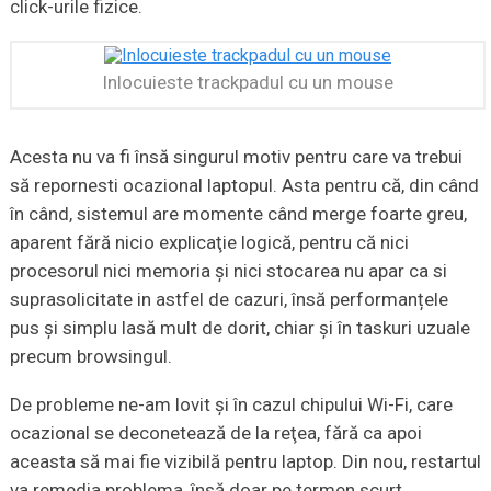
click-urile fizice.
Inlocuieste trackpadul cu un mouse
Acesta nu va fi însă singurul motiv pentru care va trebui
să repornesti ocazional laptopul. Asta pentru că, din când
în când, sistemul are momente când merge foarte greu,
aparent fără nicio explicaţie logică, pentru că nici
procesorul nici memoria și nici stocarea nu apar ca si
suprasolicitate in astfel de cazuri, însă performanțele
pus și simplu lasă mult de dorit, chiar și în taskuri uzuale
precum browsingul.
De probleme ne-am lovit și în cazul chipului Wi-Fi, care
ocazional se deconetează de la reţea, fără ca apoi
aceasta să mai fie vizibilă pentru laptop. Din nou, restartul
va remedia problema, însă doar pe termen scurt.