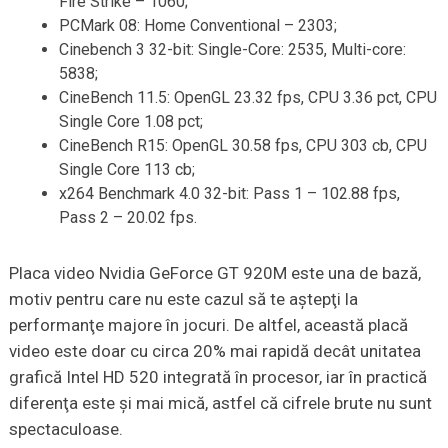
Fire Strike – 1060;
PCMark 08: Home Conventional – 2303;
Cinebench 3 32-bit: Single-Core: 2535, Multi-core:
5838;
CineBench 11.5: OpenGL 23.32 fps, CPU 3.36 pct, CPU
Single Core 1.08 pct;
CineBench R15: OpenGL 30.58 fps, CPU 303 cb, CPU
Single Core 113 cb;
x264 Benchmark 4.0 32-bit: Pass 1 – 102.88 fps,
Pass 2 – 20.02 fps.
Placa video Nvidia GeForce GT 920M este una de bază,
motiv pentru care nu este cazul să te aştepţi la
performanţe majore în jocuri. De altfel, această placă
video este doar cu circa 20% mai rapidă decât unitatea
grafică Intel HD 520 integrată în procesor, iar în practică
diferenţa este şi mai mică, astfel că cifrele brute nu sunt
spectaculoase.