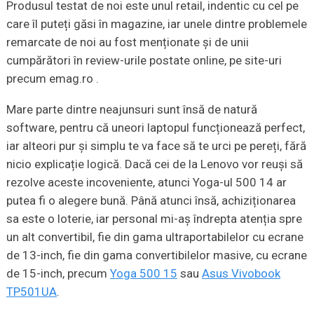
Produsul testat de noi este unul retail, indentic cu cel pe
care îl puteți găsi în magazine, iar unele dintre problemele
remarcate de noi au fost menționate și de unii
cumpărători în review-urile postate online, pe site-uri
precum emag.ro .
Mare parte dintre neajunsuri sunt însă de natură
software, pentru că uneori laptopul funcționează perfect,
iar alteori pur și simplu te va face să te urci pe pereți, fără
nicio explicație logică. Dacă cei de la Lenovo vor reuși să
rezolve aceste incoveniente, atunci Yoga-ul 500 14 ar
putea fi o alegere bună. Până atunci însă, achiziționarea
sa este o loterie, iar personal mi-aș îndrepta atenția spre
un alt convertibil, fie din gama ultraportabilelor cu ecrane
de 13-inch, fie din gama convertibilelor masive, cu ecrane
de 15-inch, precum
Yoga 500 15
sau
Asus Vivobook
TP501UA
.