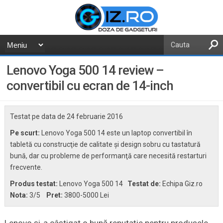
Lenovo Yoga 500 14 review –
convertibil cu ecran de 14-inch
Testat pe data de
24 februarie 2016
Pe scurt:
Lenovo Yoga 500 14 este un laptop convertibil în
tabletă cu construcţie de calitate şi design sobru cu tastatură
bună, dar cu probleme de performanţă care necesită restarturi
frecvente.
Produs testat:
Lenovo Yoga 500 14
Testat de:
Echipa Giz.ro
Nota:
3
/5
Pret:
3800-5000 Lei
Lenovo şi-a câştigat o bună reputaţie pentru produsele