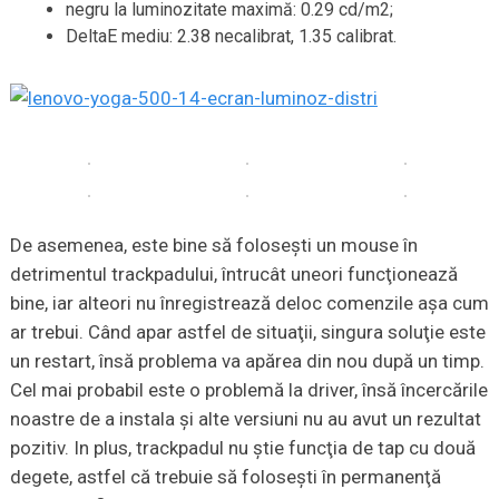
negru la luminozitate maximă: 0.29 cd/m2;
DeltaE mediu: 2.38 necalibrat, 1.35 calibrat.
De asemenea, este bine să foloseşti un mouse în
detrimentul trackpadului, întrucât uneori funcţionează
bine, iar alteori nu înregistrează deloc comenzile aşa cum
ar trebui. Când apar astfel de situaţii, singura soluţie este
un restart, însă problema va apărea din nou după un timp.
Cel mai probabil este o problemă la driver, însă încercările
noastre de a instala şi alte versiuni nu au avut un rezultat
pozitiv. In plus, trackpadul nu ştie funcţia de tap cu două
degete, astfel că trebuie să foloseşti în permanenţă