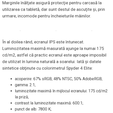
Marginile înălţate asigură protecţie pentru carcasă la
utilizarea ca tabletă, dar sunt destul de ascuţite şi, prin
urmare, incomode pentru încheieturile mâinilor.
În al doilea rând, ecranul IPS este întunecat.
Luminozitatea maximă masurată ajunge la numai 175
cd/m2, astfel că practic ecranul este aproape imposibil
de utilizat în lumina naturală a soarelui. Iată şi datele
sintetice obţinute cu colorimetrul Spyder 4 Elite:
acoperire: 67% sRGB, 48% NTSC, 50% AdobeRGB;
gamma: 2.1;
luminozitate maximă în mijlocul ecranului: 175 cd/m2
la priză;
contrast la luminozitate maximă: 600:1;
punct de alb: 7800 K;