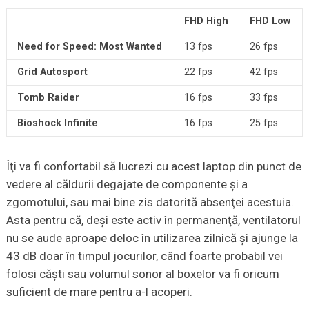
FHD High
FHD Low
Need for Speed: Most Wanted
13 fps
26 fps
Grid Autosport
22 fps
42 fps
Tomb Raider
16 fps
33 fps
Bioshock Infinite
16 fps
25 fps
Îţi va fi confortabil să lucrezi cu acest laptop din punct de
vedere al căldurii degajate de componente şi a
zgomotului, sau mai bine zis datorită absenţei acestuia.
Asta pentru că, deşi este activ în permanenţă, ventilatorul
nu se aude aproape deloc în utilizarea zilnică şi ajunge la
43 dB doar în timpul jocurilor, când foarte probabil vei
folosi căşti sau volumul sonor al boxelor va fi oricum
suficient de mare pentru a-l acoperi.