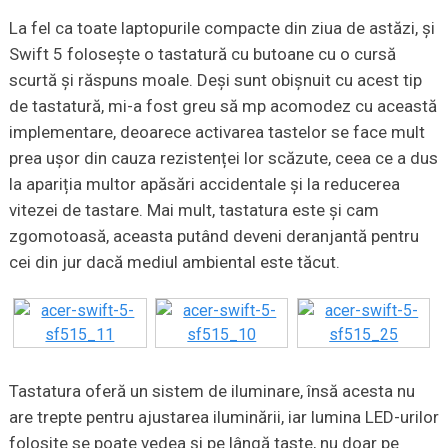
La fel ca toate laptopurile compacte din ziua de astăzi, și
Swift 5 folosește o tastatură cu butoane cu o cursă
scurtă și răspuns moale. Deși sunt obișnuit cu acest tip
de tastatură, mi-a fost greu să mp acomodez cu această
implementare, deoarece activarea tastelor se face mult
prea ușor din cauza rezistenței lor scăzute, ceea ce a dus
la apariția multor apăsări accidentale și la reducerea
vitezei de tastare. Mai mult, tastatura este și cam
zgomotoasă, aceasta putând deveni deranjantă pentru
cei din jur dacă mediul ambiental este tăcut.
Tastatura oferă un sistem de iluminare, însă acesta nu
are trepte pentru ajustarea iluminării, iar lumina LED-urilor
folosite se poate vedea și pe lângă taste, nu doar pe