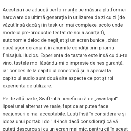
Acesteia i se adaugă performanțe pe măsura platformei
hardware de ultimă generație în utilizarea de zi cu zi (de
văzut însă dacă și în task-uri mai complexe, acolo unde
modelul pre-producție testat de noi a scârțâit),
autonomie deloc de neglijat și un ecran bunicel, chiar
dacă ușor deranjant în anumite condiții prin prisma
finisajului lucios. Experiența de tastare este însă cu du-te
vino, tastele moi lăsându-mi o impresie de nesiguranță,
iar concesiile la capitolul conectică și în special la
capitolul audio sunt două alte aspecte ce pot știrbi
experiența de utilizare.
Pe de altă parte, Swift-ul 5 beneficiază de „avantajul”
lipsei unei alternative reale, fapt ce ar putea face
neajunsurile mai acceptabile. Luați însă în considerare și
ideea unui portabil de 14-inch dacă consdierați că vă
puteți descurca și cu un ecran mai mic, pentru că în acest