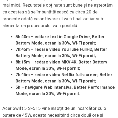
mai mică. Rezultatele obținute sunt bune și ne așteptăm
ca acestea să se îmbunătățească cu circa 20 de
procente odată ce software-ul va fi finalizat iar sub-
alimentarea procesorului va fi posibilă.
5h:40m – editare text în Google Drive,
Better
Battery
Mode, ecran la 30%,
Wi
-Fi pornit;
7h:45m – redare video
YouTube
FullHD
,
Better
Battery
Mode, ecran la 30%,
Wi
-Fi pornit;
8h:15m – redare video MKV 4K,
Better
Battery
Mode, ecran la 30%,
Wi
-Fi pornit;
7h:45m – redare video
Netflix
full-
screen
,
Better
Battery
Mode, ecran la 30%,
Wi
-Fi pornit;
5h – navigare Web intensivă,
Better
Performance
Mode, ecran la 30%,
Wi
-Fi pornit.
Acer Swift 5 SF515 vine însoțit de un încărcător cu o
putere de 45W, acesta necesitând circa două ore și