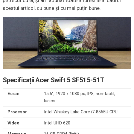
petrecut cu el, și am adunat toate impresiile în cadrul
acestui articol, cu bune și cu mai puțin bune.
Specificații
Acer Swift 5 SF515-51T
Ecran
15,6″, 1920 x 1080 px, IPS, non-tactil,
lucios
Procesor
Intel Whiskey Lake Core i7-8565U CPU
Video
Intel UHD 620