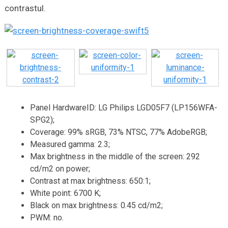
contrastul.
Panel HardwareID: LG Philips LGD05F7 (LP156WFA-
SPG2);
Coverage: 99% sRGB, 73% NTSC, 77% AdobeRGB;
Measured gamma: 2.3;
Max brightness in the middle of the screen: 292
cd/m2 on power;
Contrast at max brightness: 650:1;
White point: 6700 K;
Black on max brightness: 0.45 cd/m2;
PWM: no.