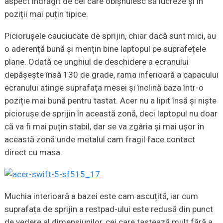
aspect îndrăgit de cei care obișnuiesc să lucreze și în
poziții mai puțin tipice.
Piciorușele cauciucate de sprijin, chiar dacă sunt mici, au
o aderență bună și mențin bine laptopul pe suprafețele
plane. Odată ce unghiul de deschidere a ecranului
depășește însă 130 de grade, rama inferioară a capacului
ecranului atinge suprafața mesei și înclină baza într-o
poziție mai bună pentru tastat. Acer nu a lipit însă și niște
piciorușe de sprijin în această zonă, deci laptopul nu doar
că va fi mai puțin stabil, dar se va zgâria și mai ușor în
această zonă unde metalul cam fragil face contact
direct cu masa.
Muchia interioară a bazei este cam ascuțită, iar cum
suprafața de sprijin a restpad-ului este redusă din punct
de vedere al dimensiunilor, cei care tastează mult fără a