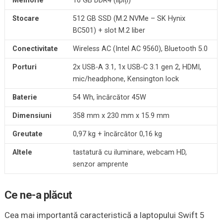
Memorie
16 GB DDR4 (lipiți)
Stocare
512 GB SSD (M.2 NVMe – SK Hynix
BC501) + slot M.2 liber
Conectivitate
Wireless AC (Intel AC 9560), Bluetooth 5.0
Porturi
2x USB-A 3.1, 1x USB-C 3.1 gen 2, HDMI,
mic/headphone, Kensington lock
Baterie
54 Wh, încărcător 45W
Dimensiuni
358 mm x 230 mm x 15.9 mm
Greutate
0,97 kg + încărcător 0,16 kg
Altele
tastatură cu iluminare, webcam HD,
senzor amprente
Ce ne-a
plăcut
Cea mai importantă caracteristică a laptopului Swift 5