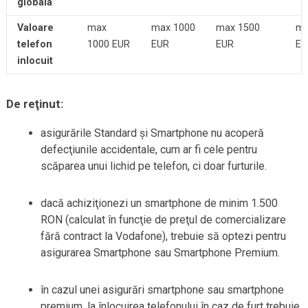
globala
Valoare
max
max 1000
max 1500
ma
telefon
1000 EUR
EUR
EUR
EU
inlocuit
De reţinut:
asigurările Standard şi Smartphone nu acoperă
defecţiunile accidentale, cum ar fi cele pentru
scăparea unui lichid pe telefon, ci doar furturile.
dacă achiziţionezi un smartphone de minim 1.500
RON (calculat în funcţie de preţul de comercializare
fără contract la Vodafone), trebuie să optezi pentru
asigurarea Smartphone sau Smartphone Premium.
în cazul unei asigurări smartphone sau smartphone
premium, la înlocuirea telefonului în caz de furt trebuie