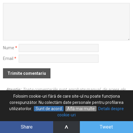
Nume
*
Email
*
Atenţie:
Toate comentariile sunt aprobate manual, de aceea ele
vor apărea cu o mică întârziere pe site, atât timp cât respectă
Folosim cookie-uri fără de care site-ul nu poate funcționa
regulile bunului simţ.
corespunzător. Nu colectăm date personale pentru profilarea
utilizatorilor.
Sunt de acord
Află mai multe
Detalii despre
ULTIMELE REVIEWURI
cookie-uri
^
Share
Tweet