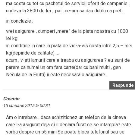
ma costa cu tot cu pachetul de servicii oferit de companie ,
undeva la 3800 de lei …pai , ce-am sa dau dublu ca pret….
in concluzie :
vrei asigurare , cumperi „mere” de la piata noastra cu 1000
lei kg.
in conditiile in care in piata de vis-a-vis costa intre 2,5 – 5lei
kg(depinde de calitate) …
acum , v-ati lamurit care e treaba cu asigurarea ? eu sunt de
parere ca numai un om fara carte(dar cu bani multi , gen
Necula de la Frutti) ii este necesara o asigurare .
Raspunde
Cosmin
13 ianuarie 2015 la 00:31
Am o intrebare….daca achizitionez un telefon de la cineva
care l-a asigurat deja si il declara furat ce se intampla? este
vorba despre un s5 mini.Se poate bloca telefonul sau se