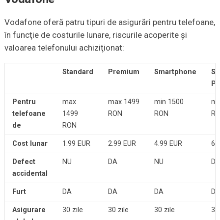
Vodafone oferă patru tipuri de asigurări pentru telefoane,
în funcţie de costurile lunare, riscurile acoperite şi
valoarea telefonului achiziţionat:
Standard
Premium
Smartphone
Sm
P
Pentru
max
max 1499
min 1500
mi
telefoane
1499
RON
RON
R
de
RON
Cost lunar
1.99 EUR
2.99 EUR
4.99 EUR
6.
Defect
NU
DA
NU
D
accidental
Furt
DA
DA
DA
D
Asigurare
30 zile
30 zile
30 zile
30 