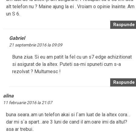
alt telefon nu ? Maine ajung la ei . Vroiam o opinie înainte. Am
un S 6.
Raspunde
Gabriel
21 septembrie 2016 la 09:09
Buna ziua. Si eu am patit la fel cu un s7 edge achizitionat
si asigurat de la altex. Puteti sa-mi spuneti cum s-a
rezolvat ? Multumesc !
Raspunde
alina
11 februarie 2016 la 21:07
buna seara..am un telefon akai si l`am luat de la altex cora…
dar mi s`a spart…are 3 luni de cand il am.oare imi da altul?
asa ar trebui..