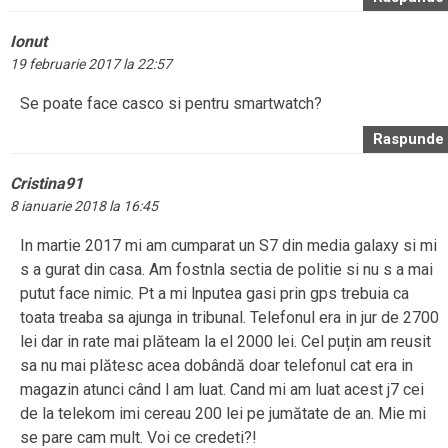
Ionut
19 februarie 2017 la 22:57
Se poate face casco si pentru smartwatch?
Raspunde
Cristina91
8 ianuarie 2018 la 16:45
In martie 2017 mi am cumparat un S7 din media galaxy si mi
s a gurat din casa. Am fostnla sectia de politie si nu s a mai
putut face nimic. Pt a mi lnputea gasi prin gps trebuia ca
toata treaba sa ajunga in tribunal. Telefonul era in jur de 2700
lei dar in rate mai plăteam la el 2000 lei. Cel puțin am reusit
sa nu mai plătesc acea dobândă doar telefonul cat era in
magazin atunci când l am luat. Cand mi am luat acest j7 cei
de la telekom imi cereau 200 lei pe jumătate de an. Mie mi
se pare cam mult. Voi ce credeti?!