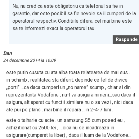
Nu, nu cred ca este obligatoriu ca telefonul sa fie in
garantie, dar este posibil sa fie nevoie sa il cumperi de la
operatorul respectiv. Conditiile difera, cel mai bine este
sa te informezi exact la operatorul tau.
Raspunde
Dan
24 decembrie 2014 la 16:09
este putin cusuta cu ata alba toata relatearea de mai sus .
in schimb , realitatea sta diferit. depinde ce fel de divice
„porti” …ca daca cumperi un „no name” scump , chiar si din
reprezentanta Vodafone , nu-l va asigura nimeni…sau daca il
asigura, alt aparat cu functii similare nu o sa vezi , nici daca
ate pui pe plans . mai bine il repara …in 2-4-7 luni .
este o talharie cu acte . un samsung S5 cum posed eu ,
achizitionat cu 2600 lei , …cica nu se incadreaza in
asigurare(cumparat la liber) , daca il luam de la Vodafone…