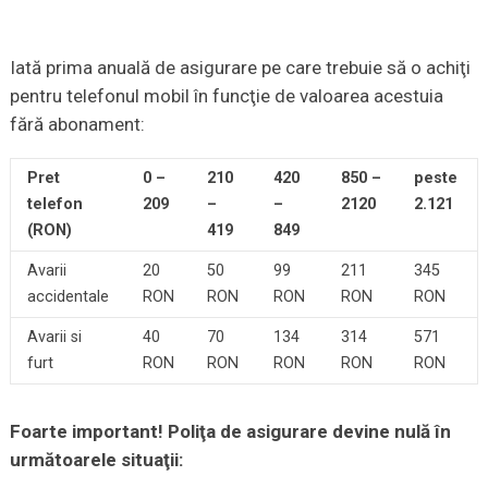
Iată prima anuală de asigurare pe care trebuie să o achiţi
pentru telefonul mobil în funcţie de valoarea acestuia
fără abonament:
Pret
0 –
210
420
850 –
peste
telefon
209
–
–
2120
2.121
(RON)
419
849
Avarii
20
50
99
211
345
accidentale
RON
RON
RON
RON
RON
Avarii si
40
70
134
314
571
furt
RON
RON
RON
RON
RON
Foarte important! Poliţa de asigurare devine nulă în
următoarele situaţii: