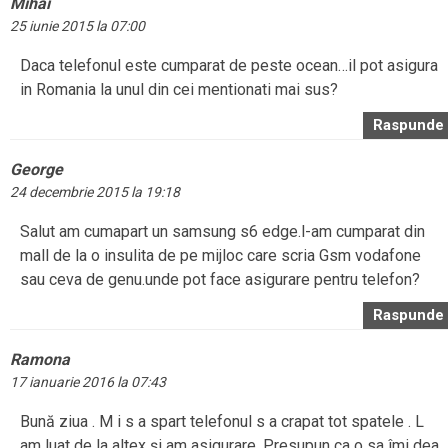
Mihai
25 iunie 2015 la 07:00
Daca telefonul este cumparat de peste ocean…il pot asigura
in Romania la unul din cei mentionati mai sus?
Raspunde
George
24 decembrie 2015 la 19:18
Salut am cumapart un samsung s6 edge.l-am cumparat din
mall de la o insulita de pe mijloc care scria Gsm vodafone
sau ceva de genu.unde pot face asigurare pentru telefon?
Raspunde
Ramona
17 ianuarie 2016 la 07:43
Bună ziua . M i s a spart telefonul s a crapat tot spatele . L
am luat de la altex și am asigurare. Presupun ca o sa îmi dea