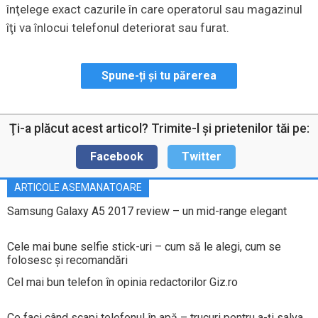
înţelege exact cazurile în care operatorul sau magazinul
îţi va înlocui telefonul deteriorat sau furat.
Spune-ți și tu părerea
Ţi-a plăcut acest articol? Trimite-l şi prietenilor tăi pe:
Facebook
Twitter
ARTICOLE ASEMANATOARE
Samsung Galaxy A5 2017 review – un mid-range elegant
Cele mai bune selfie stick-uri – cum să le alegi, cum se
folosesc şi recomandări
Cel mai bun telefon în opinia redactorilor Giz.ro
Ce faci când scapi telefonul în apă – trucuri pentru a-ţi salva