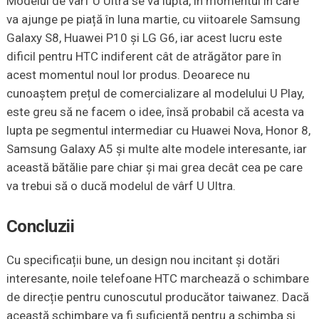
Modelul de vârf U Ultra se va lupta, în momentul în care
va ajunge pe piață în luna martie, cu viitoarele Samsung
Galaxy S8, Huawei P10 și LG G6, iar acest lucru este
dificil pentru HTC indiferent cât de atrăgător pare în
acest momentul noul lor produs. Deoarece nu
cunoaștem prețul de comercializare al modelului U Play,
este greu să ne facem o idee, însă probabil că acesta va
lupta pe segmentul intermediar cu Huawei Nova, Honor 8,
Samsung Galaxy A5 și multe alte modele interesante, iar
această bătălie pare chiar și mai grea decât cea pe care
va trebui să o ducă modelul de vârf U Ultra.
Concluzii
Cu specificații bune, un design nou incitant și dotări
interesante, noile telefoane HTC marchează o schimbare
de direcție pentru cunoscutul producător taiwanez. Dacă
această schimbare va fi suficientă pentru a schimba și