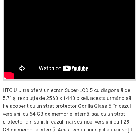
HTC U Ultra oferă un ecran Super-LCD 5 cu diagonală de
5,7” și rezoluție de 2560 x 1440 pixeli, acesta urmând să
fie acoperit cu un strat protector Gorilla Glass 5, în cazul
versiunii cu 64 GB de memorie internă, sau cu un strat
protector din safir, în cazul mai scumpei versiuni cu 128
GB de memorie internă. Acest ecran principal este însoțit