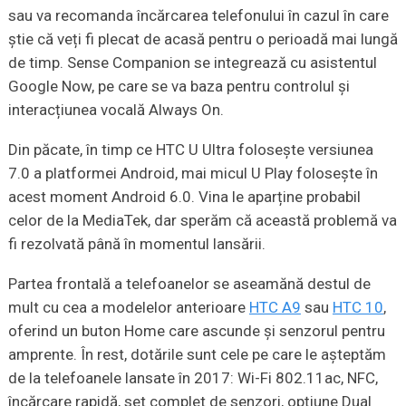
sau va recomanda încărcarea telefonului în cazul în care
știe că veți fi plecat de acasă pentru o perioadă mai lungă
de timp. Sense Companion se integrează cu asistentul
Google Now, pe care se va baza pentru controlul și
interacțiunea vocală Always On.
Din păcate, în timp ce HTC U Ultra folosește versiunea
7.0 a platformei Android, mai micul U Play folosește în
acest moment Android 6.0. Vina le aparține probabil
celor de la MediaTek, dar sperăm că această problemă va
fi rezolvată până în momentul lansării.
Partea frontală a telefoanelor se aseamănă destul de
mult cu cea a modelelor anterioare
HTC A9
sau
HTC 10
,
oferind un buton Home care ascunde și senzorul pentru
amprente. În rest, dotările sunt cele pe care le așteptăm
de la telefoanele lansate în 2017: Wi-Fi 802.11ac, NFC,
încărcare rapidă, set complet de senzori, opțiune Dual