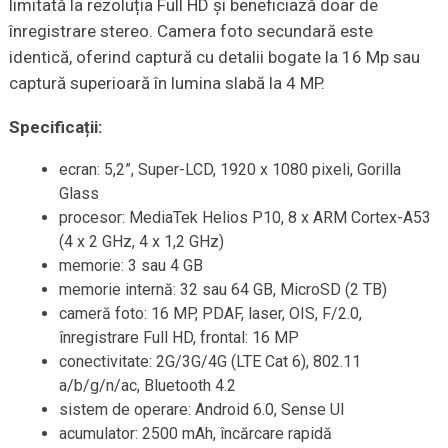
limitată la rezoluția Full HD și beneficiază doar de
înregistrare stereo. Camera foto secundară este
identică, oferind captură cu detalii bogate la 16 Mp sau
captură superioară în lumina slabă la 4 MP.
Specificații:
ecran: 5,2”, Super-LCD, 1920 x 1080 pixeli, Gorilla
Glass
procesor: MediaTek Helios P10, 8 x ARM Cortex-A53
(4 x 2 GHz, 4 x 1,2 GHz)
memorie: 3 sau 4 GB
memorie internă: 32 sau 64 GB, MicroSD (2 TB)
cameră foto: 16 MP, PDAF, laser, OIS, F/2.0,
înregistrare Full HD, frontal: 16 MP
conectivitate: 2G/3G/4G (LTE Cat 6), 802.11
a/b/g/n/ac, Bluetooth 4.2
sistem de operare: Android 6.0, Sense UI
acumulator: 2500 mAh, încărcare rapidă