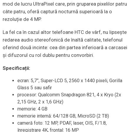
mod de lucru UltraPixel care, prin gruparea pixelilor patru
câte patru, oferă captură nocturnă superioară la o
rezoluție de 4 MP.
La fel ca în cazul altor telefoane HTC de vârf, nu lipsește
redarea audio stereofonică de înaltă calitate, telefonul
oferind două incinte: cea din partea inferioară a carcasei
și difuzorul cu rol dublu pentru convorbiri.
Specificații:
ecran: 5,7”, Super-LCD 5, 2560 x 1440 pixeli, Gorilla
Glass 5 sau safir
procesor: Qualcomm Snapdragon 821, 4 x Kryo (2x
2,15 GHz, 2 x 1,6 GHz)
memorie: 4 GB
memorie internă: 64/128 GB, MicroSD (2 TB)
cameră foto: 12 MP, PDAF, laser, OIS, F/1.8,
înregistrare 4K, frontal: 16 MP