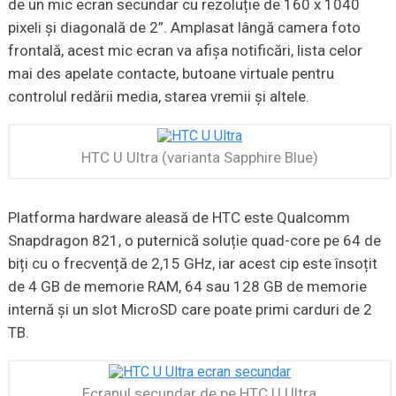
de un mic ecran secundar cu rezoluție de 160 x 1040
pixeli și diagonală de 2”. Amplasat lângă camera foto
frontală, acest mic ecran va afișa notificări, lista celor
mai des apelate contacte, butoane virtuale pentru
controlul redării media, starea vremii și altele.
HTC U Ultra (varianta Sapphire Blue)
Platforma hardware aleasă de HTC este Qualcomm
Snapdragon 821, o puternică soluție quad-core pe 64 de
biți cu o frecvență de 2,15 GHz, iar acest cip este însoțit
de 4 GB de memorie RAM, 64 sau 128 GB de memorie
internă și un slot MicroSD care poate primi carduri de 2
TB.
Ecranul secundar de pe HTC U Ultra