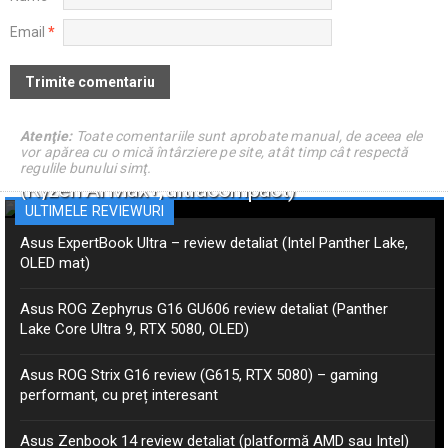
Email
*
Atenţie:
Toate comentariile sunt aprobate manual, de aceea ele
vor apărea cu o mică întârziere pe site, atât timp cât respectă
Asus ProArt PX13 GoPro – review detaliat
regulile bunului simţ.
(Ryzen AI Max+, ultracompact)
ULTIMELE REVIEWURI
Asus ExpertBook Ultra – review detaliat (Intel Panther Lake,
OLED mat)
Asus ROG Zephyrus G16 GU606 review detaliat (Panther
Lake Core Ultra 9, RTX 5080, OLED)
Asus ROG Strix G16 review (G615, RTX 5080) – gaming
performant, cu preț interesant
Asus Zenbook 14 review detaliat (platformă AMD sau Intel)