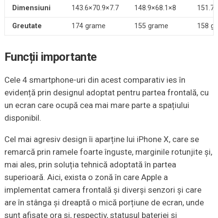
Dimensiuni
143.6×70.9×7.7
148.9×68.1×8
151.7×
Greutate
174 grame
155 grame
158 g
Funcții importante
Cele 4 smartphone-uri din acest comparativ ies în
evidență prin designul adoptat pentru partea frontală, cu
un ecran care ocupă cea mai mare parte a spațiului
disponibil.
Cel mai agresiv design îi aparține lui iPhone X, care se
remarcă prin ramele foarte înguste, marginile rotunjite și,
mai ales, prin soluția tehnică adoptată în partea
superioară. Aici, exista o zonă în care Apple a
implementat camera frontală și diverși senzori și care
are în stânga și dreaptă o mică porțiune de ecran, unde
sunt afișate ora și, respectiv, statusul bateriei și