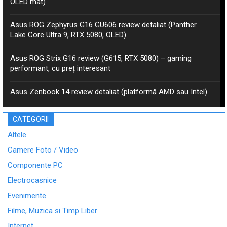
OLED mat)
Asus ROG Zephyrus G16 GU606 review detaliat (Panther
Lake Core Ultra 9, RTX 5080, OLED)
Asus ROG Strix G16 review (G615, RTX 5080) – gaming
performant, cu preț interesant
Asus Zenbook 14 review detaliat (platformă AMD sau Intel)
CATEGORII
Altele
Camere Foto / Video
Componente PC
Electrocasnice
Evenimente
Filme, Muzica si Timp Liber
Internet