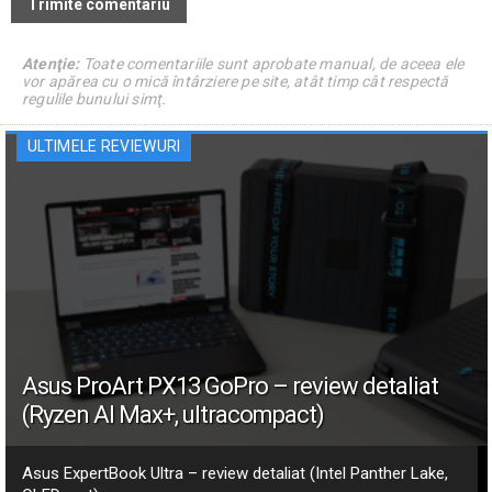
Atenţie:
Toate comentariile sunt aprobate manual, de aceea ele
vor apărea cu o mică întârziere pe site, atât timp cât respectă
regulile bunului simţ.
ULTIMELE REVIEWURI
Asus ProArt PX13 GoPro – review detaliat
(Ryzen AI Max+, ultracompact)
Asus ExpertBook Ultra – review detaliat (Intel Panther Lake,