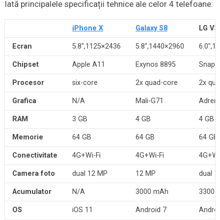
Iată principalele specificații tehnice ale celor 4 telefoane:
iPhone X
Galaxy S8
LG V3
Ecran
5.8″,1125×2436
5.8″,1440×2960
6.0″,1
Chipset
Apple A11
Exynos 8895
Snapdr
Procesor
six-core
2x quad-core
2x qua
Grafica
N/A
Mali-G71
Adren
RAM
3 GB
4 GB
4 GB
Memorie
64 GB
64 GB
64 GB
Conectivitate
4G+Wi-Fi
4G+Wi-Fi
4G+Wi
Camera foto
dual 12 MP
12 MP
dual 
Acumulator
N/A
3000 mAh
3300 
OS
iOS 11
Android 7
Androi