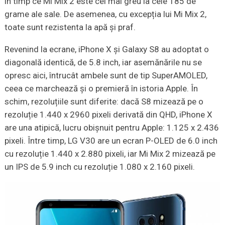
în timp ce Mi Mix 2 este cel mai greu la cele 185 de
grame ale sale. De asemenea, cu excepția lui Mi Mix 2,
toate sunt rezistenta la apă și praf.
Revenind la ecrane, iPhone X și Galaxy S8 au adoptat o
diagonală identică, de 5.8 inch, iar asemănările nu se
opresc aici, întrucât ambele sunt de tip SuperAMOLED,
ceea ce marchează și o premieră în istoria Apple. În
schim, rezoluțiile sunt diferite: dacă S8 mizează pe o
rezoluție 1.440 x 2960 pixeli derivată din QHD, iPhone X
are una atipică, lucru obișnuit pentru Apple: 1.125 x 2.436
pixeli. Între timp, LG V30 are un ecran P-OLED de 6.0 inch
cu rezoluție 1.440 x 2.880 pixeli, iar Mi Mix 2 mizează pe
un IPS de 5.9 inch cu rezoluție 1.080 x 2.160 pixeli.