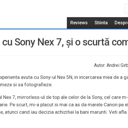
Reviews
Stiinta
Despr
 cu Sony Nex 7, şi o scurtă co
Autor: Andrei Gir
xperienta avuta cu Sony-ul Nex 5N, in incercarea mea de a g
lmeze si sa fotografieze.
Nex 7, mirrorless-ul de top ale celor de la Sony, cel care m
uarie. Pe scurt, mi-a placut si mai ca as da marele Canon pe el
e, atunci cand iau decizia achizitiei la bani marunti. Veti afla