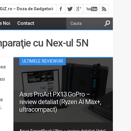
GiZ.ro – Doza de Gadgeturi
e Noi
Contact
mparaţie cu Nex-ul 5N
ULTIMELE REVIEWURI
bea
asi
Asus ProArt PX13 GoPro –
-a
review detaliat (Ryzen AI Max+,
,
ultracompact)
Aceasta este recenzia mea detaliată pentru varianta
actualizată 2026 GoPro Edition din seria Asus ProArt
PX13. Am discutat despre ProArt PX13 într-un articol
Asus ExpertBook Ultra – review detaliat (Intel