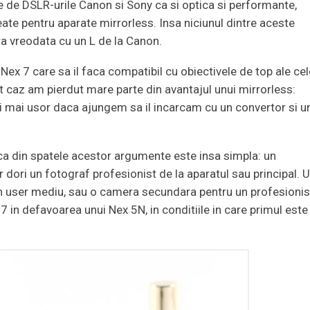
ite de DSLR-urile Canon si Sony ca si optica si performante,
ate pentru aparate mirrorless. Insa niciunul dintre aceste
a vreodata cu un L de la Canon.
 Nex 7 care sa il faca compatibil cu obiectivele de top ale ce
est caz am pierdut mare parte din avantajul unui mirrorless:
i mai usor daca ajungem sa il incarcam cu un convertor si u
ca din spatele acestor argumente este insa simpla: un
r dori un fotograf profesionist de la aparatul sau principal. 
n user mediu, sau o camera secundara pentru un profesionis
 7 in defavoarea unui Nex 5N, in conditiile in care primul este