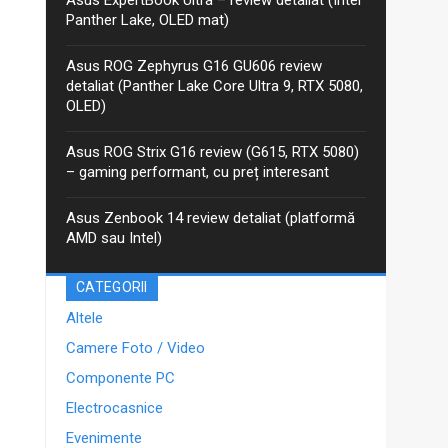
anterior, iar între timp Asus a...
Panther Lake, OLED mat)
Asus ROG Zephyrus G16 GU606 review
detaliat (Panther Lake Core Ultra 9, RTX 5080,
OLED)
Asus ROG Strix G16 review (G615, RTX 5080)
– gaming performant, cu preț interesant
Asus Zenbook 14 review detaliat (platformă
AMD sau Intel)
CATEGORII
Altele
Camere Foto / Video
Componente PC
Electrocasnice
Evenimente