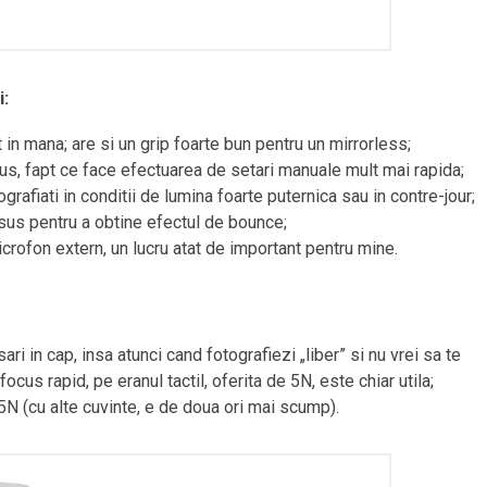
i:
 in mana; are si un grip foarte bun pentru un mirrorless;
sus, fapt ce face efectuarea de setari manuale mult mai rapida;
ografiati in conditii de lumina foarte puternica sau in contre-jour;
in sus pentru a obtine efectul de bounce;
crofon extern, un lucru atat de important pentru mine.
 sari in cap, insa atunci cand fotografiezi „liber” si nu vrei sa te
ocus rapid, pe eranul tactil, oferita de 5N, este chiar utila;
5N (cu alte cuvinte, e de doua ori mai scump).