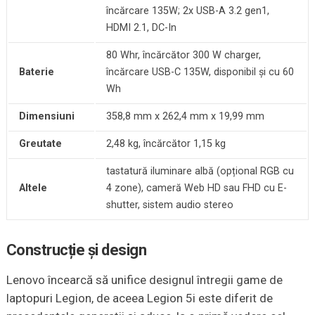
încărcare 135W; 2x USB-A 3.2 gen1,
HDMI 2.1, DC-In
80 Whr, încărcător 300 W charger,
Baterie
încărcare USB-C 135W, disponibil și cu 60
Wh
Dimensiuni
358,8 mm x 262,4 mm x 19,99 mm
Greutate
2,48 kg, încărcător 1,15 kg
tastatură iluminare albă (opțional RGB cu
Altele
4 zone), cameră Web HD sau FHD cu E-
shutter, sistem audio stereo
Construcție și design
Lenovo încearcă să unifice designul întregii game de
laptopuri Legion, de aceea Legion 5i este diferit de