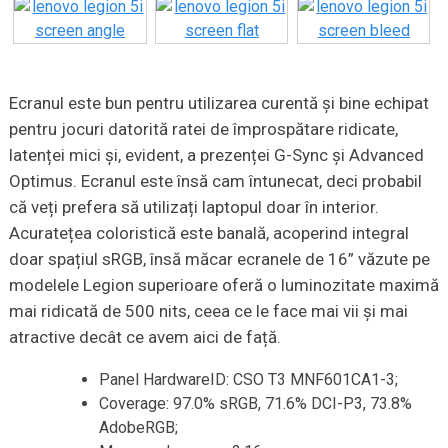
Ecranul este bun pentru utilizarea curentă și bine echipat
pentru jocuri datorită ratei de împrospătare ridicate,
latenței mici și, evident, a prezenței G-Sync și Advanced
Optimus. Ecranul este însă cam întunecat, deci probabil
că veți prefera să utilizați laptopul doar în interior.
Acuratețea coloristică este banală, acoperind integral
doar spațiul sRGB, însă măcar ecranele de 16” văzute pe
modelele Legion superioare oferă o luminozitate maximă
mai ridicată de 500 nits, ceea ce le face mai vii și mai
atractive decât ce avem aici de față.
Panel HardwareID: CSO T3 MNF601CA1-3;
Coverage: 97.0% sRGB, 71.6% DCI-P3, 73.8%
AdobeRGB;