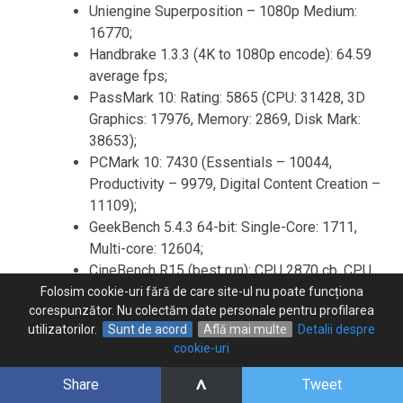
Uniengine Superposition – 1080p Medium:
16770;
Handbrake 1.3.3 (4K to 1080p encode): 64.59
average fps;
PassMark 10: Rating: 5865 (CPU: 31428, 3D
Graphics: 17976, Memory: 2869, Disk Mark:
38653);
PCMark 10: 7430 (Essentials – 10044,
Productivity – 9979, Digital Content Creation –
11109);
GeekBench 5.4.3 64-bit: Single-Core: 1711,
Multi-core: 12604;
CineBench R15 (best run): CPU 2870 cb, CPU
Single Core 263 cb;
Folosim cookie-uri fără de care site-ul nu poate funcționa
corespunzător. Nu colectăm date personale pentru profilarea
CineBench R20 (best run): CPU 7116 cb, CPU
utilizatorilor.
Sunt de acord
Află mai multe
Detalii despre
Single Core 685 cb;
cookie-uri
CineBench R23: CPU 18614 cb (best single run),
CPU 17782 cb (10 min run), CPU Single Core
^
Share
Tweet
1805 cb;