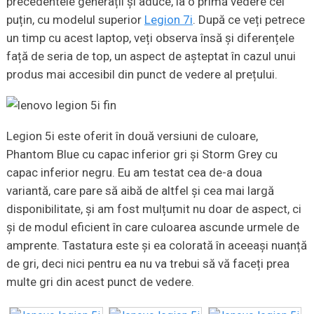
precedentele generații și aduce, la o primă vedere cel
puțin, cu modelul superior
Legion 7i
. După ce veți petrece
un timp cu acest laptop, veți observa însă și diferențele
față de seria de top, un aspect de așteptat în cazul unui
produs mai accesibil din punct de vedere al prețului.
Legion 5i este oferit în două versiuni de culoare,
Phantom Blue cu capac inferior gri și Storm Grey cu
capac inferior negru. Eu am testat cea de-a doua
variantă, care pare să aibă de altfel și cea mai largă
disponibilitate, și am fost mulțumit nu doar de aspect, ci
și de modul eficient în care culoarea ascunde urmele de
amprente. Tastatura este și ea colorată în aceeași nuanță
de gri, deci nici pentru ea nu va trebui să vă faceți prea
multe gri din acest punct de vedere.