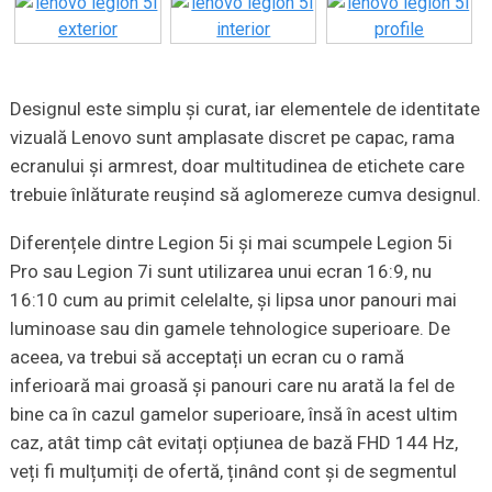
Designul este simplu și curat, iar elementele de identitate
vizuală Lenovo sunt amplasate discret pe capac, rama
ecranului și armrest, doar multitudinea de etichete care
trebuie înlăturate reușind să aglomereze cumva designul.
Diferențele dintre Legion 5i și mai scumpele Legion 5i
Pro sau Legion 7i sunt utilizarea unui ecran 16:9, nu
16:10 cum au primit celelalte, și lipsa unor panouri mai
luminoase sau din gamele tehnologice superioare. De
aceea, va trebui să acceptați un ecran cu o ramă
inferioară mai groasă și panouri care nu arată la fel de
bine ca în cazul gamelor superioare, însă în acest ultim
caz, atât timp cât evitați opțiunea de bază FHD 144 Hz,
veți fi mulțumiți de ofertă, ținând cont și de segmentul