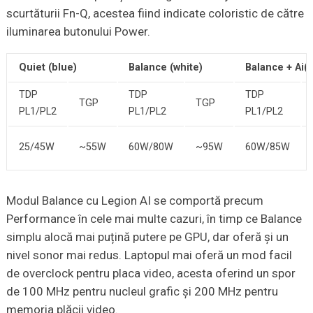
scurtăturii Fn-Q, acestea fiind indicate coloristic de către
iluminarea butonului Power.
Quiet (blue)
Balance (white)
Balance + Ai(w
TDP
TDP
TDP
TGP
TGP
PL1/PL2
PL1/PL2
PL1/PL2
25/45W
~55W
60W/80W
~95W
60W/85W
Modul Balance cu Legion AI se comportă precum
Performance în cele mai multe cazuri, în timp ce Balance
simplu alocă mai puțină putere pe GPU, dar oferă și un
nivel sonor mai redus. Laptopul mai oferă un mod facil
de overclock pentru placa video, acesta oferind un spor
de 100 MHz pentru nucleul grafic și 200 MHz pentru
memoria plăcii video.