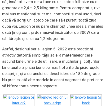
săi, însă tot avem de-a face cu un laptop full-size cu o
greutate de 2,4 – 2,5 kilograme. Pentru comparație, rivalii
mai sus menționați sunt mai compacți și mai ușori, deci
dacă vă doriți un laptop pe care să-l purtați toată ziua
după voi, Legion 5i nu pare chiar opțiunea ideală, mai ales
dacă țineți cont și de masivul încărcător de 300W care
cântărește și el circa 1,2 kilograme.
Astfel, designul seriei legion 5i 2022 este practic și
atractiv datorită simplității sale, a materialelor care
ascund bine urmele de utilizare, a muchiilor și colțurilor
bine teșite, a prizei bune pe masă oferite de piciorușele
de sprijin, și a ecranului cu deschidere de 180 de grade.
Nu prea există alte modele în acest segment de preț care
vă bifeze toate aceste aspecte.