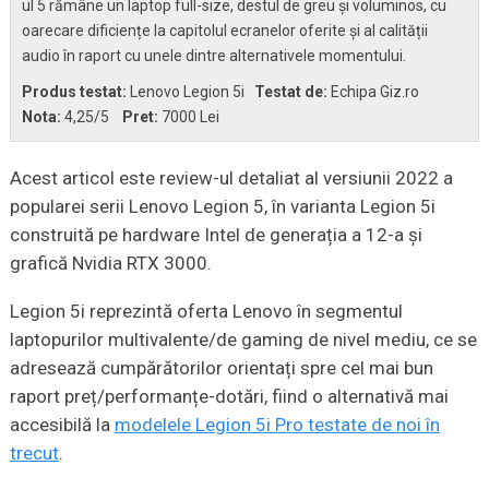
ul 5 rămâne un laptop full-size, destul de greu și voluminos, cu
oarecare dificiențe la capitolul ecranelor oferite și al calității
audio în raport cu unele dintre alternativele momentului.
Produs testat:
Lenovo Legion 5i
Testat de:
Echipa Giz.ro
Nota:
4,25
/5
Pret:
7000 Lei
Acest articol este review-ul detaliat al versiunii 2022 a
popularei serii Lenovo Legion 5, în varianta Legion 5i
construită pe hardware Intel de generația a 12-a și
grafică Nvidia RTX 3000.
Legion 5i reprezintă oferta Lenovo în segmentul
laptopurilor multivalente/de gaming de nivel mediu, ce se
adresează cumpărătorilor orientați spre cel mai bun
raport preț/performanțe-dotări, fiind o alternativă mai
accesibilă la
modelele Legion 5i Pro testate de noi în
trecut
.