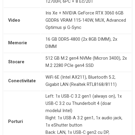
12700H, 6PC + 8 Ec/20T
Iris Xe + NVIDIA GeForce RTX 3060 6GB
Video
GDDR6 VRAM 115-140W, MUX, Advanced
Optimus și G-Sync
16 GB DDR5-4800 (2x 8GB DIMM), 2x
Memorie
DIMM
512 GB M.2 gen4 NVMe (Micron 3400), 2x
Stocare
M.2 2280 PCIe gen4 SSD
WiFi 6E (Intel AX211), Bluetooth 5.2,
Conectivitate
Gigabit LAN (Realtek RTL8168/8111)
Left: 1x USB-C 3.2 gen1 (always on), 1x
USB-C 3.2 cu Thunderbolt 4 (doar
modelul Intel)
Right: 1x USB-A 3.2 gen1, 1x audio jack,
Porturi
1x eShutter button
Back: LAN, 1x USB-C gen2 cu DP,