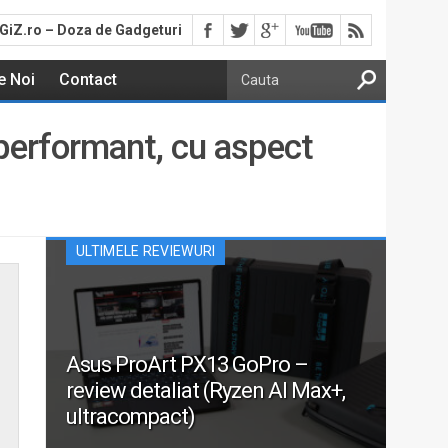
GiZ.ro – Doza de Gadgeturi
e Noi
Contact
performant, cu aspect
ULTIMELE REVIEWURI
Asus ProArt PX13 GoPro –
review detaliat (Ryzen AI Max+,
ultracompact)