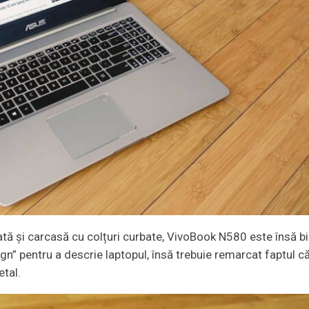
tă și carcasă cu colțuri curbate, VivoBook N580 este însă b
n” pentru a descrie laptopul, însă trebuie remarcat faptul c
etal.