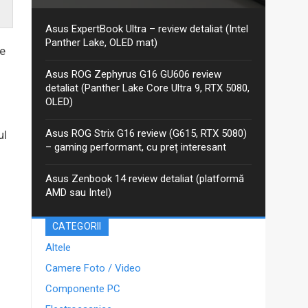
Aceasta este recenzia mea detaliată pentru varianta
actualizată 2026 GoPro Edition din seria Asus ProArt
PX13. Am discutat despre ProArt PX13 într-un articol
Asus ExpertBook Ultra – review detaliat (Intel
anterior, iar între timp Asus a...
Panther Lake, OLED mat)
de
Asus ROG Zephyrus G16 GU606 review
detaliat (Panther Lake Core Ultra 9, RTX 5080,
OLED)
Asus ROG Strix G16 review (G615, RTX 5080)
ul
– gaming performant, cu preț interesant
Asus Zenbook 14 review detaliat (platformă
AMD sau Intel)
CATEGORII
Altele
Camere Foto / Video
Componente PC