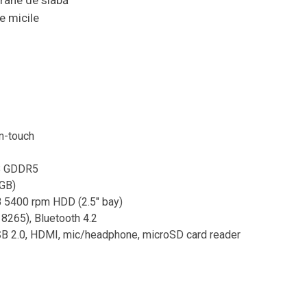
crane de slabă
e micile
on-touch
GB GDDR5
 GB)
 5400 rpm HDD (2.5″ bay)
 8265), Bluetooth 4.2
USB 2.0, HDMI, mic/headphone, microSD card reader