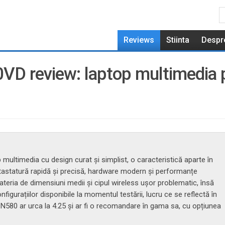
Reviews
Stiinta
Despr
D review: laptop multimedia 
ltimedia cu design curat și simplist, o caracteristică aparte în
 tastatură rapidă și precisă, hardware modern și performanțe
bateria de dimensiuni medii și cipul wireless ușor problematic, însă
figurațiilor disponibile la momentul testării, lucru ce se reflectă în
N580 ar urca la 4.25 și ar fi o recomandare în gama sa, cu opțiunea