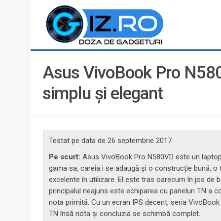
Asus VivoBook Pro N580V
simplu și elegant
Testat pe data de
26 septembrie 2017
Pe scurt:
Asus VivoBook Pro N580VD este un laptop mu
gama sa, careia i se adaugă și o construcție bună, o
excelente în utilizare. El este tras oarecum în jos de 
principalul neajuns este echiparea cu paneluri TN a con
nota primită. Cu un ecran IPS decent, seria VivoBook 
TN însă nota și concluzia se schimbă complet.