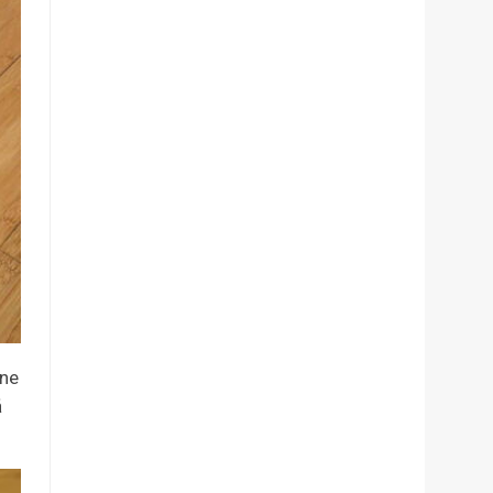
ine
ă