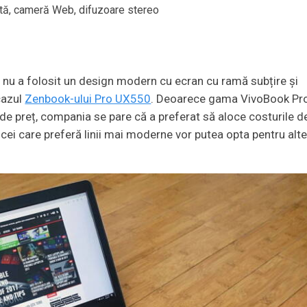
entă, cameră Web, difuzoare stereo
 nu a folosit un design modern cu ecran cu ramă subțire și
cazul
Zenbook-ului Pro UX550
. Deoarece gama VivoBook Pr
e preț, compania se pare că a preferat să aloce costurile d
 cei care preferă linii mai moderne vor putea opta pentru alt