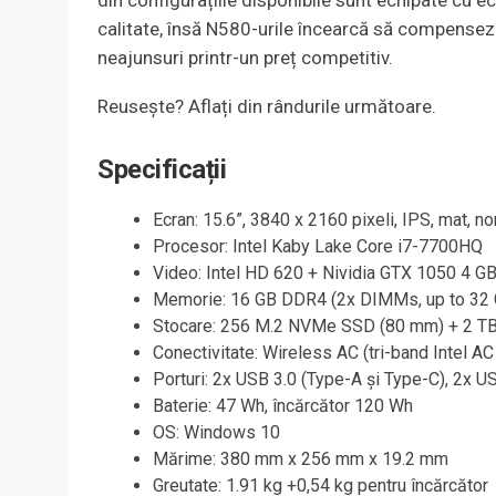
din configurațiile disponibile sunt echipate cu e
calitate, însă N580-urile încearcă să compensez
neajunsuri printr-un preț competitiv.
Reusește? Aflați din rândurile următoare.
Specificații
Ecran: 15.6”, 3840 x 2160 pixeli, IPS, mat, n
Procesor: Intel Kaby Lake Core i7-7700HQ
Video: Intel HD 620 + Nividia GTX 1050 4 
Memorie: 16 GB DDR4 (2x DIMMs, up to 32
Stocare: 256 M.2 NVMe SSD (80 mm) + 2 TB
Conectivitate: Wireless AC (tri-band Intel AC
Porturi: 2x USB 3.0 (Type-A și Type-C), 2x 
Baterie: 47 Wh, încărcător 120 Wh
OS: Windows 10
Mărime: 380 mm x 256 mm x 19.2 mm
Greutate: 1.91 kg +0,54 kg pentru încărcător