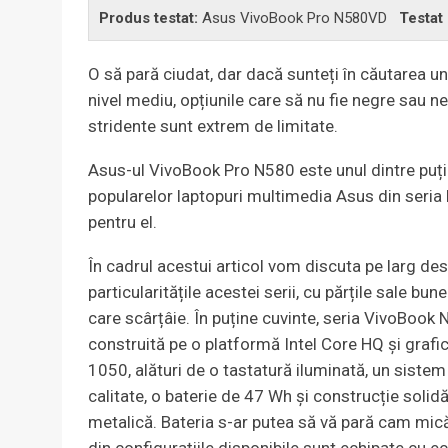
Produs testat:
Asus VivoBook Pro N580VD
Testat
O să pară ciudat, dar dacă sunteți în căutarea u
nivel mediu, opțiunile care să nu fie negre sau
stridente sunt extrem de limitate.
Asus-ul VivoBook Pro N580 este unul dintre puține
popularelor laptopuri multimedia Asus din seria 
pentru el.
În cadrul acestui articol vom discuta pe larg de
particularitățile acestei serii, cu părțile sale bun
care scârțâie. În puține cuvinte, seria VivoBoo
construită pe o platformă Intel Core HQ și grafi
1050, alături de o tastatură iluminată, un siste
calitate, o baterie de 47 Wh și construcție solidă
metalică. Bateria s-ar putea să vă pară cam mică,