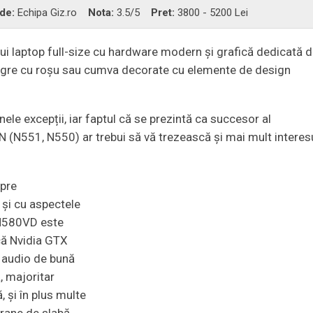
 de:
Echipa Giz.ro
Nota:
3.5
/5
Pret:
3800 - 5200 Lei
nui laptop full-size cu hardware modern și grafică dedicată 
 negre cu roșu sau cumva decorate cu elemente de design
le excepții, iar faptul că se prezintă ca succesor al
N (N551, N550) ar trebui să vă trezească și mai mult interes
spre
e și cu aspectele
k N580VD este
că Nvidia GTX
m audio de bună
, majoritar
 și în plus multe