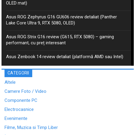
OLED mat)
Asus ROG Zephyrus G16 GU606 review detaliat (Panther
Lake Core Ultra 9, RTX 5080, OLED)
Asus ROG Strix G16 review (G615, RTX 5080) – gaming
performant, cu preț interesant
Asus Zenbook 14 review detaliat (platformă AMD sau Intel)
CATEGORII
Altele
Camere Foto / Video
Componente PC
Electrocasnice
Evenimente
Filme, Muzica si Timp Liber