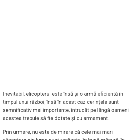
Inevitabil, elicopterul este însă şi o armă eficientă în
timpul unui război, însă în acest caz cerinţele sunt
semnificativ mai importante, întrucât pe lângă oameni
acestea trebuie să fie dotate şi cu armament.
Prin urmare, nu este de mirare că cele mai mari
elicoptere din lume sunt realizate, în bună măsură, în