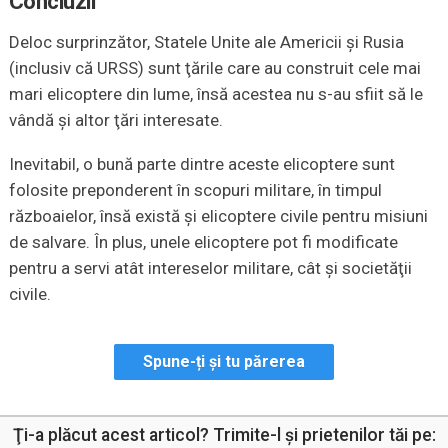
Concluzii
Deloc surprinzător, Statele Unite ale Americii şi Rusia
(inclusiv că URSS) sunt ţările care au construit cele mai
mari elicoptere din lume, însă acestea nu s-au sfiit să le
vândă şi altor ţări interesate.
Inevitabil, o bună parte dintre aceste elicoptere sunt
folosite preponderent în scopuri militare, în timpul
războaielor, însă există şi elicoptere civile pentru misiuni
de salvare. În plus, unele elicoptere pot fi modificate
pentru a servi atât intereselor militare, cât şi societăţii
civile.
Spune-ți și tu părerea
Ţi-a plăcut acest articol? Trimite-l şi prietenilor tăi pe: