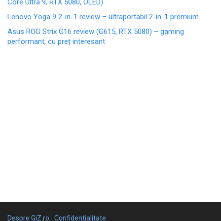
Core Ultra 9, RTX 5080, OLED)
Lenovo Yoga 9 2-in-1 review – ultraportabil 2-in-1 premium
Asus ROG Strix G16 review (G615, RTX 5080) – gaming
performant, cu preț interesant
Despre GiZ.ro
Confidentialitate