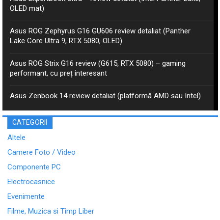
OLED mat)
Asus ROG Zephyrus G16 GU606 review detaliat (Panther
Lake Core Ultra 9, RTX 5080, OLED)
Asus ROG Strix G16 review (G615, RTX 5080) – gaming
performant, cu preț interesant
Asus Zenbook 14 review detaliat (platformă AMD sau Intel)
CATEGORII
Altele
Camere Foto / Video
Componente PC
Electrocasnice
Evenimente
Filme, Muzica si Timp Liber