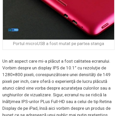
Portul microUSB a fost mutat pe partea stanga
Un alt aspect care mi-a plăcut a fost calitatea ecranului.
Vorbim despre un display IPS de 10.1” cu rezoluţie de
1280×800 pixeli, corespunzătoare unei densităţi de 149
pixeli per inch, care oferă o experienţă de lucru plăcută
atunci când vine vorba despre acurateţea culorilor sau a
unghiurilor de vizualizare. Sigur, ecranul nu se ridică la
înălţimea IPS-urilor PLus Full-HD sau a celui de tip Retina
Display de pe iPad, însă aici vorbim despre un produs de
buget ce se adresează unui public mai puţin pretenţios,