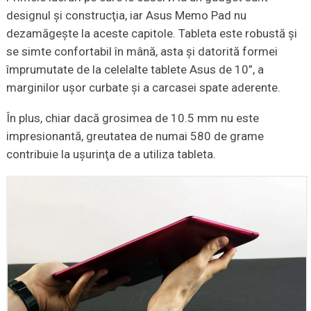
designul şi construcţia, iar Asus Memo Pad nu
dezamăgeşte la aceste capitole. Tableta este robustă şi
se simte confortabil în mână, asta şi datorită formei
împrumutate de la celelalte tablete Asus de 10”, a
marginilor uşor curbate şi a carcasei spate aderente.
În plus, chiar dacă grosimea de 10.5 mm nu este
impresionantă, greutatea de numai 580 de grame
contribuie la uşurinţa de a utiliza tableta.