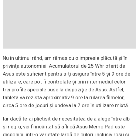
Nu în ultimul rând, am rămas cu o impresie plăcută şi în
privinţa autonomiei. Acumulatorul de 25 Whr oferit de
Asus este suficient pentru a-ţi asigura între 5 şi 9 ore de
utilizare, care pot fi controlate şi prin intermediul celor
trei profile speciale puse la dispoziţie de Asus. Astfel,
tableta va rezista aproximativ 9 ore la rularea filmelor,
circa 5 ore de jocuri şi undeva la 7 ore în utilizare mixtă.
Iar dacă te-ai plictisit de necesitatea de a alege între alb
şi negru, vei fi încântat să afli că Asus Memo Pad este
disponibil într-o varietate largă de culori, inclusiv roşu şi