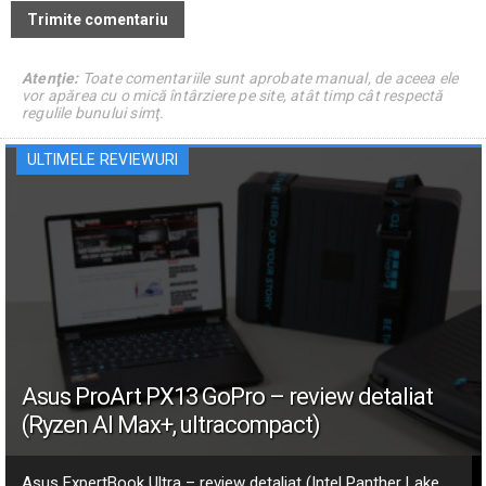
Atenţie:
Toate comentariile sunt aprobate manual, de aceea ele
vor apărea cu o mică întârziere pe site, atât timp cât respectă
regulile bunului simţ.
ULTIMELE REVIEWURI
Asus ProArt PX13 GoPro – review detaliat
(Ryzen AI Max+, ultracompact)
Asus ExpertBook Ultra – review detaliat (Intel Panther Lake,