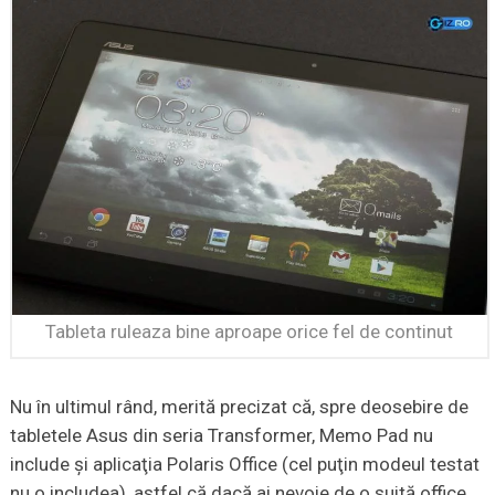
Tableta ruleaza bine aproape orice fel de continut
Nu în ultimul rând, merită precizat că, spre deosebire de
tabletele Asus din seria Transformer, Memo Pad nu
include şi aplicaţia Polaris Office (cel puţin modeul testat
nu o includea), astfel că dacă ai nevoie de o suită office