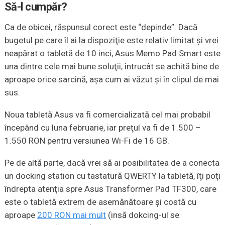
Să-l cumpăr?
Ca de obicei, răspunsul corect este “depinde”. Dacă
bugetul pe care îl ai la dispoziţie este relativ limitat şi vrei
neapărat o tabletă de 10 inci, Asus Memo Pad Smart este
una dintre cele mai bune soluţii, întrucât se achită bine de
aproape orice sarcină, aşa cum ai văzut şi în clipul de mai
sus.
Noua tabletă Asus va fi comercializată cel mai probabil
începând cu luna februarie, iar preţul va fi de 1.500 –
1.550 RON pentru versiunea Wi-Fi de 16 GB.
Pe de altă parte, dacă vrei să ai posibilitatea de a conecta
un docking station cu tastatură QWERTY la tabletă, îţi poţi
îndrepta atenţia spre Asus Transformer Pad TF300, care
este o tabletă extrem de asemănătoare şi costă cu
aproape
200 RON mai mult
(insă dokcing-ul se