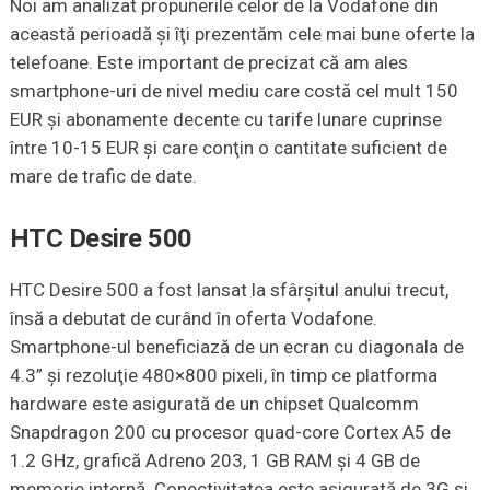
Noi am analizat propunerile celor de la Vodafone din
această perioadă şi îţi prezentăm cele mai bune oferte la
telefoane. Este important de precizat că am ales
smartphone-uri de nivel mediu care costă cel mult 150
EUR şi abonamente decente cu tarife lunare cuprinse
între 10-15 EUR şi care conţin o cantitate suficient de
mare de trafic de date.
HTC Desire 500
HTC Desire 500 a fost lansat la sfârşitul anului trecut,
însă a debutat de curând în oferta Vodafone.
Smartphone-ul beneficiază de un ecran cu diagonala de
4.3” şi rezoluţie 480×800 pixeli, în timp ce platforma
hardware este asigurată de un chipset Qualcomm
Snapdragon 200 cu procesor quad-core Cortex A5 de
1.2 GHz, grafică Adreno 203, 1 GB RAM şi 4 GB de
memorie internă. Conectivitatea este asigurată de 3G şi