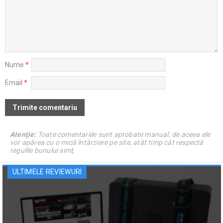
Nume
*
Email
*
Atenţie:
Toate comentariile sunt aprobate manual, de aceea ele
vor apărea cu o mică întârziere pe site, atât timp cât respectă
regulile bunului simţ.
ULTIMELE REVIEWURI