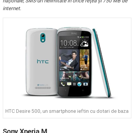
naţionale, SMS-uri nelimitate în orice reţea şi 750 MB de
internet.
HTC Desire 500, un smartphone ieftin cu dotari de baza
Sony Xperia M