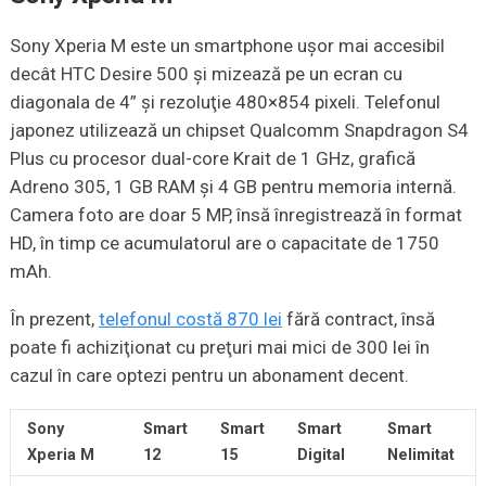
Sony Xperia M este un smartphone uşor mai accesibil
decât HTC Desire 500 şi mizează pe un ecran cu
diagonala de 4” şi rezoluţie 480×854 pixeli. Telefonul
japonez utilizează un chipset Qualcomm Snapdragon S4
Plus cu procesor dual-core Krait de 1 GHz, grafică
Adreno 305, 1 GB RAM şi 4 GB pentru memoria internă.
Camera foto are doar 5 MP, însă înregistrează în format
HD, în timp ce acumulatorul are o capacitate de 1750
mAh.
În prezent,
telefonul costă 870 lei
fără contract, însă
poate fi achiziţionat cu preţuri mai mici de 300 lei în
cazul în care optezi pentru un abonament decent.
Sony
Smart
Smart
Smart
Smart
Xperia M
12
15
Digital
Nelimitat