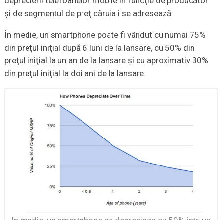
deprecierii telefoanelor mobile în funcţie de producător
şi de segmentul de preţ căruia i se adresează.
În medie, un smartphone poate fi vândut cu numai 75%
din preţul iniţial după 6 luni de la lansare, cu 50% din
preţul iniţial la un an de la lansare şi cu aproximativ 30%
din preţul iniţial la doi ani de la lansare.