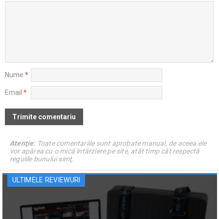
Nume
*
Email
*
Atenţie:
Toate comentariile sunt aprobate manual, de aceea ele
vor apărea cu o mică întârziere pe site, atât timp cât respectă
regulile bunului simţ.
ULTIMELE REVIEWURI