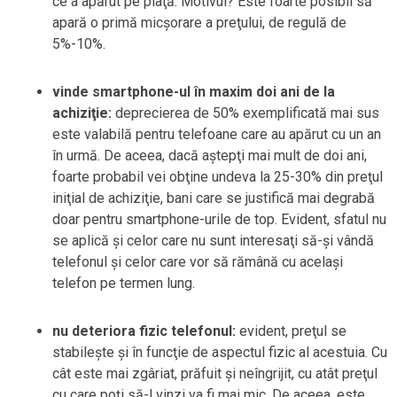
ce a apărut pe piaţă. Motivul? Este foarte posibil să
apară o primă micşorare a preţului, de regulă de
5%-10%.
vinde smartphone-ul în maxim doi ani de la
achiziţie:
deprecierea de 50% exemplificată mai sus
este valabilă pentru telefoane care au apărut cu un an
în urmă. De aceea, dacă aştepţi mai mult de doi ani,
foarte probabil vei obţine undeva la 25-30% din preţul
iniţial de achiziţie, bani care se justifică mai degrabă
doar pentru smartphone-urile de top. Evident, sfatul nu
se aplică şi celor care nu sunt interesaţi să-şi vândă
telefonul şi celor care vor să rămână cu acelaşi
telefon pe termen lung.
nu deteriora fizic telefonul:
evident, preţul se
stabileşte şi în funcţie de aspectul fizic al acestuia. Cu
cât este mai zgâriat, prăfuit şi neîngrijit, cu atât preţul
cu care poţi să-l vinzi va fi mai mic. De aceea, este