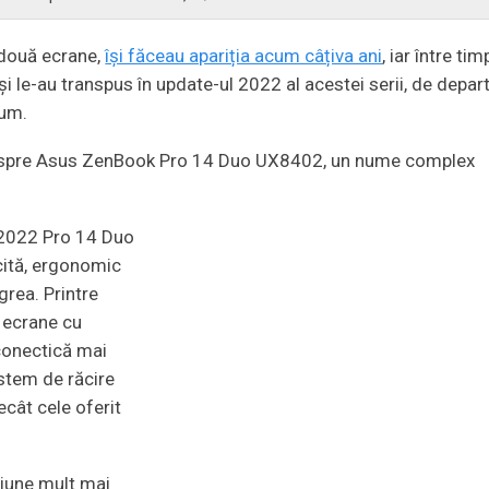
 două ecrane,
își făceau apariția acum câțiva ani
, iar între tim
 și le-au transpus în update-ul 2022 al acestei serii, de depar
cum.
u despre Asus ZenBook Pro 14 Duo UX8402, un nume complex
.
a 2022 Pro 14 Duo
cită, ergonomic
grea. Printre
 ecrane cu
 conectică mai
istem de răcire
cât cele oferit
iune mult mai