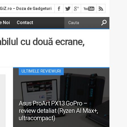
GiZ.ro – Doza de Gadgeturi
e Noi
Contact
ilul cu două ecrane,
ULTIMELE REVIEWURI
Asus ProArt PX13 GoPro –
review detaliat (Ryzen AI Max+,
ultracompact)