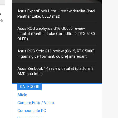
Aceasta este recenzia mea detaliată pentru varianta
actualizată 2026 GoPro Edition din seria Asus ProArt
PX13. Am discutat despre ProArt PX13 într-un articol
Asus ExpertBook Ultra – review detaliat (Intel
p
anterior, iar între timp Asus a...
Panther Lake, OLED mat)
te
Asus ROG Zephyrus G16 GU606 review
detaliat (Panther Lake Core Ultra 9, RTX 5080,
OLED)
Asus ROG Strix G16 review (G615, RTX 5080)
– gaming performant, cu preț interesant
Asus Zenbook 14 review detaliat (platformă
AMD sau Intel)
CATEGORII
Altele
Camere Foto / Video
Componente PC