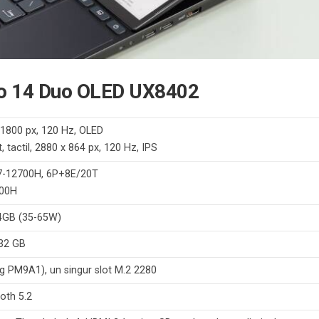
ro 14 Duo OLED UX8402
 x 1800 px, 120 Hz, OLED
, tactil, 2880 x 864 px, 120 Hz, IPS
 i7-12700H, 6P+8E/20T
900H
i 4GB (35-65W)
 32 GB
g PM9A1), un singur slot M.2 2280
ooth 5.2