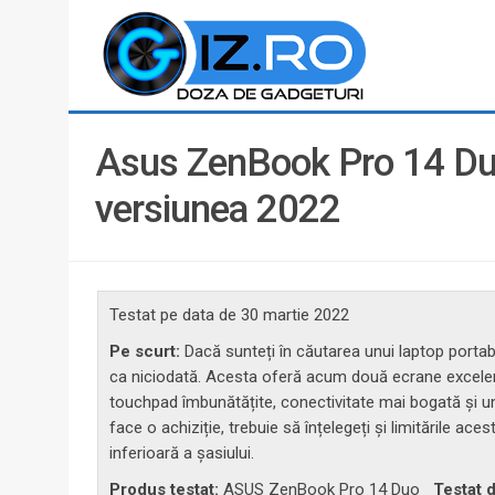
Asus ZenBook Pro 14 Duo
versiunea 2022
Testat pe data de
30 martie 2022
Pe scurt:
Dacă sunteți în căutarea unui laptop port
ca niciodată. Acesta oferă acum două ecrane excelent
touchpad îmbunătățite, conectivitate mai bogată și un 
face o achiziție, trebuie să înțelegeți și limitările ace
inferioară a șasiului.
Produs testat:
ASUS ZenBook Pro 14 Duo
Testat 