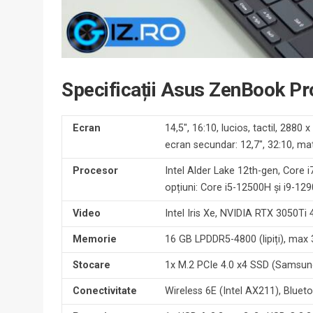
Specificații Asus ZenBook P
Ecran
14,5″, 16:10, lucios, tactil, 2880
ecran secundar: 12,7″, 32:10, mat
Procesor
Intel Alder Lake 12th-gen, Core
opțiuni: Core i5-12500H și i9-12
Video
Intel Iris Xe, NVIDIA RTX 3050T
Memorie
16 GB LPDDR5-4800 (lipiți), max
Stocare
1x M.2 PCIe 4.0 x4 SSD (Samsun
Conectivitate
Wireless 6E (Intel AX211), Bluet