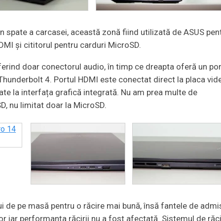
 din spate a carcasei, această zonă fiind utilizată de ASUS pen
DMI și cititorul pentru carduri MicroSD.
oferind doar conectorul audio, în timp ce dreapta oferă un po
Thunderbolt 4. Portul HDMI este conectat direct la placa vid
ate la interfața grafică integrată. Nu am prea multe de
SD, nu limitat doar la MicroSD.
ui de pe masă pentru o răcire mai bună, însă fantele de admi
r iar performanța răcirii nu a fost afectată. Sistemul de răc