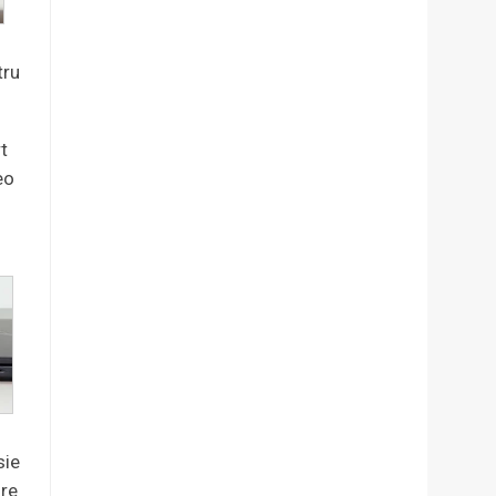
tru
rt
eo
sie
ire