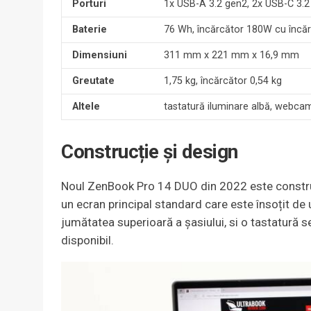
Porturi
1x USB-A 3.2 gen2, 2x USB-C 3.2
Baterie
76 Wh, încărcător 180W cu încă
Dimensiuni
311 mm x 221 mm x 16,9 mm
Greutate
1,75 kg, încărcător 0,54 kg
Altele
tastatură iluminare albă, webca
Construcție și design
Noul ZenBook Pro 14 DUO din 2022 este construi
un ecran principal standard care este însoțit d
jumătatea superioară a șasiului, si o tastatură
disponibil.