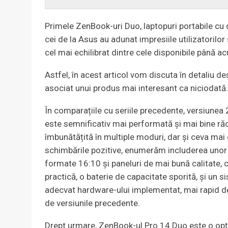
Primele ZenBook-uri Duo, laptopuri portabile cu
cei de la Asus au adunat impresiile utilizatorilor
cel mai echilibrat dintre cele disponibile până a
Astfel, în acest articol vom discuta în detali
asociat unui produs mai interesant ca niciodată
În comparațiile cu seriile precedente, versiune
este semnificativ mai performată și mai bine ră
îmbunătățită în multiple moduri, dar și ceva mai 
schimbările pozitive, enumerăm includerea unor
formate 16:10 și paneluri de mai bună calitate,
practică, o baterie de capacitate sporită, și un s
adecvat hardware-ului implementat, mai rapid de
de versiunile precedente.
Drept urmare, ZenBook-ul Pro 14 Duo este o opț