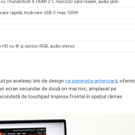
 cu Thunderbolt 4, HDMI 2.1, microSD card reader, audio jack
rcare rapidă, încărcare USB-C max 100W
m HD cu IR și senzor RGB, audio stereo
t pe aceleași linii de design
ca generația anterioară
, oferin
e un ecran secundar de două ori mai mic, amplasat pe
 secondată de touchpad împinse frontal în spațiul rămas