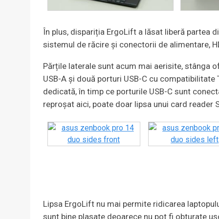
În plus, dispariția ErgoLift a lăsat liberă partea
sistemul de răcire și conectorii de alimentare, H
Părțile laterale sunt acum mai aerisite, stânga 
USB-A și două porturi USB-C cu compatibilitate 
dedicată, în timp ce porturile USB-C sunt conect
reproșat aici, poate doar lipsa unui card reader 
Lipsa ErgoLift nu mai permite ridicarea laptopul
sunt bine plasate deoarece nu pot fi obturate ușo