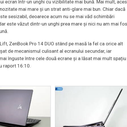
 ecran într-un unghi cu vizibilitate mai bună. Mai mult, aces
ozitate mai mare și un strat anti-glare mai bun. Chiar dacă
este sesizabil, deoarece acum nu se mai văd schimbări
ar este văzut dintr-un unghi prea mare și nici nu am mai fos
bună.
Lift, ZenBook Pro 14 DUO stând pe masă la fel ca orice alt
șat de mecanismul culisant al ecranului secundar, iar
i înguste între cele două ecrane și a lăsat mai mult spațiu
cu raport 16:10.