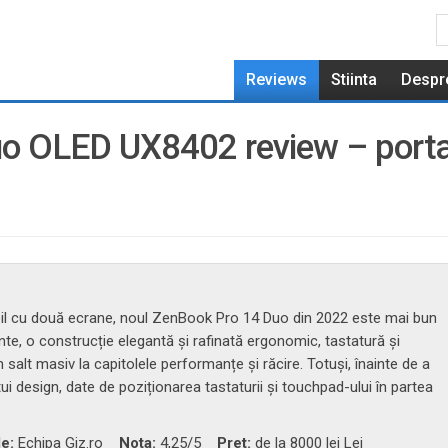
Reviews
Stiinta
Despr
 OLED UX8402 review – portab
abil cu două ecrane, noul ZenBook Pro 14 Duo din 2022 este mai bun
e, o construcție elegantă și rafinată ergonomic, tastatură și
salt masiv la capitolele performanțe și răcire. Totuși, înainte de a
stui design, date de poziționarea tastaturii și touchpad-ului în partea
de:
Echipa Giz.ro
Nota:
4,25
/5
Pret:
de la 8000 lei Lei