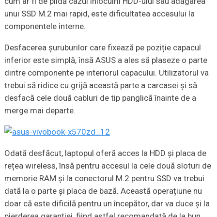
cum ar fi de pildă cazul înlocuirii HDD-ului sau adăgarea
unui SSD M.2 mai rapid, este dificultatea accesului la
componentele interne.
Desfacerea șuruburilor care fixează pe poziție capacul
inferior este simplă, însă ASUS a ales să plaseze o parte
dintre componente pe interiorul capacului. Utilizatorul va
trebui să ridice cu grijă această parte a carcasei și să
desfacă cele două cabluri de tip panglică înainte de a
merge mai departe.
Odată desfăcut, laptopul oferă acces la HDD și placa de
rețea wireless, însă pentru accesul la cele două sloturi de
memorie RAM și la conectorul M.2 pentru SSD va trebui
dată la o parte și placa de bază. Această operațiune nu
doar că este dificilă pentru un începător, dar va duce și la
pierderea garanției, fiind astfel recomandată de la bun