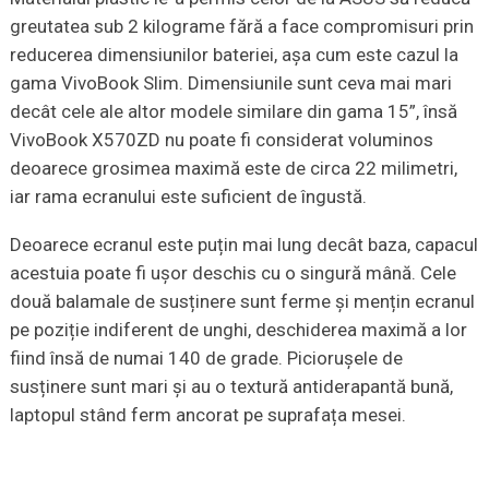
greutatea sub 2 kilograme fără a face compromisuri prin
reducerea dimensiunilor bateriei, așa cum este cazul la
gama VivoBook Slim. Dimensiunile sunt ceva mai mari
decât cele ale altor modele similare din gama 15”, însă
VivoBook X570ZD nu poate fi considerat voluminos
deoarece grosimea maximă este de circa 22 milimetri,
iar rama ecranului este suficient de îngustă.
Deoarece ecranul este puțin mai lung decât baza, capacul
acestuia poate fi ușor deschis cu o singură mână. Cele
două balamale de susținere sunt ferme și mențin ecranul
pe poziție indiferent de unghi, deschiderea maximă a lor
fiind însă de numai 140 de grade. Piciorușele de
susținere sunt mari și au o textură antiderapantă bună,
laptopul stând ferm ancorat pe suprafața mesei.