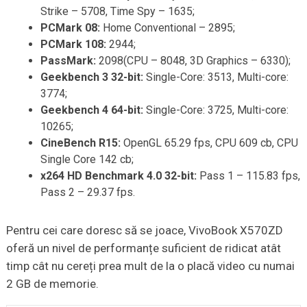
Strike – 5708, Time Spy – 1635;
PCMark
08:
Home Conventional – 2895;
PCMark
108:
2944;
PassMark
:
2098(CPU – 8048, 3D Graphics – 6330);
Geekbench
3 32-bit:
Single-Core: 3513, Multi-core:
3774;
Geekbench
4 64-bit:
Single-Core: 3725, Multi-core:
10265;
CineBench
R15:
OpenGL 65.29 fps, CPU 609 cb, CPU
Single Core 142 cb;
x264 HD
Benchmark
4.0 32-bit:
Pass 1 – 115.83 fps,
Pass 2 – 29.37 fps.
Pentru cei care doresc să se joace, VivoBook X570ZD
oferă un nivel de performanțe suficient de ridicat atât
timp cât nu cereți prea mult de la o placă video cu numai
2 GB de memorie.