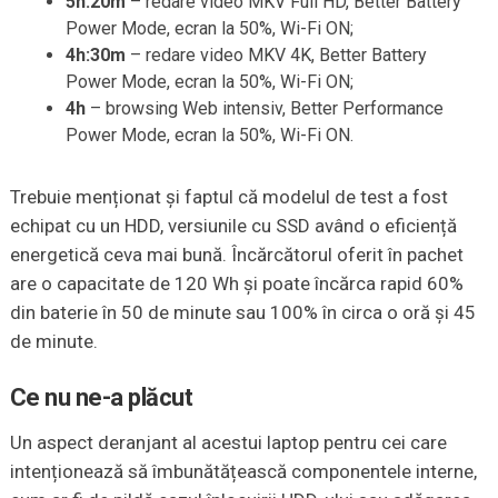
5h:20m
– redare video MKV Full HD, Better Battery
Power Mode, ecran la 50%, Wi-Fi ON;
4h:30m
– redare video MKV 4K, Better Battery
Power Mode, ecran la 50%, Wi-Fi ON;
4h
– browsing Web intensiv, Better Performance
Power Mode, ecran la 50%, Wi-Fi ON.
Trebuie menționat și faptul că modelul de test a fost
echipat cu un HDD, versiunile cu SSD având o eficiență
energetică ceva mai bună. Încărcătorul oferit în pachet
are o capacitate de 120 Wh și poate încărca rapid 60%
din baterie în 50 de minute sau 100% în circa o oră și 45
de minute.
Ce nu ne-a
plăcut
Un aspect deranjant al acestui laptop pentru cei care
intenționează să îmbunătățească componentele interne,