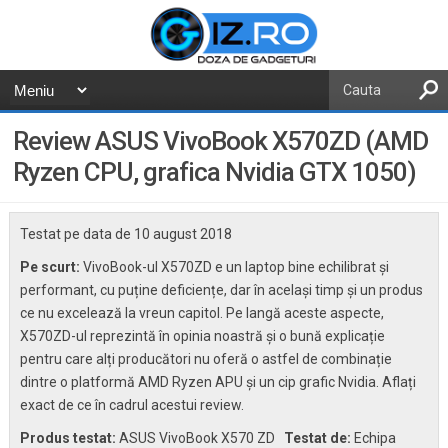
Review ASUS VivoBook X570ZD (AMD
Ryzen CPU, grafica Nvidia GTX 1050)
Testat pe data de
10 august 2018
Pe scurt:
VivoBook-ul X570ZD e un laptop bine echilibrat și
performant, cu puține deficiențe, dar în același timp și un produs
ce nu excelează la vreun capitol. Pe langă aceste aspecte,
X570ZD-ul reprezintă în opinia noastră și o bună explicație
pentru care alți producători nu oferă o astfel de combinație
dintre o platformă AMD Ryzen APU și un cip grafic Nvidia. Aflați
exact de ce în cadrul acestui review.
Produs testat:
ASUS VivoBook X570 ZD
Testat de:
Echipa