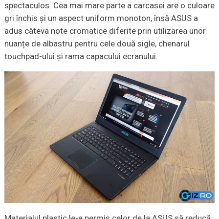
spectaculos. Cea mai mare parte a carcasei are o culoare
gri închis și un aspect uniform monoton, însă ASUS a
adus câteva note cromatice diferite prin utilizarea unor
nuanțe de albastru pentru cele două sigle, chenarul
touchpad-ului și rama capacului ecranului.
Materialul plastic le-a permis celor de la ASUS să reducă