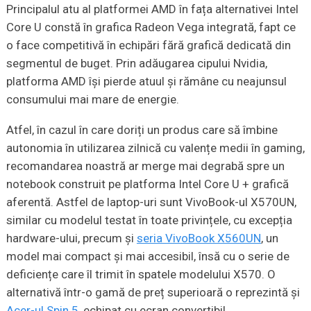
Principalul atu al platformei AMD în fața alternativei Intel
Core U constă în grafica Radeon Vega integrată, fapt ce
o face competitivă în echipări fără grafică dedicată din
segmentul de buget. Prin adăugarea cipului Nvidia,
platforma AMD își pierde atuul și rămâne cu neajunsul
consumului mai mare de energie.
Atfel, în cazul în care doriți un produs care să îmbine
autonomia în utilizarea zilnică cu valențe medii în gaming,
recomandarea noastră ar merge mai degrabă spre un
notebook construit pe platforma Intel Core U + grafică
aferentă. Astfel de laptop-uri sunt VivoBook-ul X570UN,
similar cu modelul testat în toate privințele, cu excepția
hardware-ului, precum și
seria VivoBook X560UN
, un
model mai compact și mai accesibil, însă cu o serie de
deficiențe care îl trimit în spatele modelului X570. O
alternativă într-o gamă de preț superioară o reprezintă și
Acer-ul Spin 5
, echipat cu ecran convertibil.