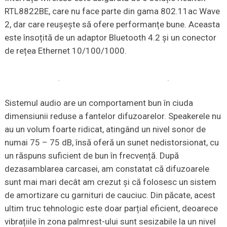
RTL8822BE, care nu face parte din gama 802.11ac Wave
2, dar care reușește să ofere performanțe bune. Aceasta
este însoțită de un adaptor Bluetooth 4.2 și un conector
de rețea Ethernet 10/100/1000.
Sistemul audio are un comportament bun în ciuda
dimensiunii reduse a fantelor difuzoarelor. Speakerele nu
au un volum foarte ridicat, atingând un nivel sonor de
numai 75 – 75 dB, însă oferă un sunet nedistorsionat, cu
un răspuns suficient de bun în frecvență. După
dezasamblarea carcasei, am constatat că difuzoarele
sunt mai mari decât am crezut și că folosesc un sistem
de amortizare cu garnituri de cauciuc. Din păcate, acest
ultim truc tehnologic este doar parțial eficient, deoarece
vibrațiile în zona palmrest-ului sunt sesizabile la un nivel