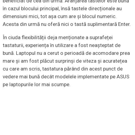
beneficiat de cea din urmă. Aranjarea tastelor este bună
în cazul blocului principal, însă tastele direcționale au
dimensiuni mici, tot așa cum are și blocul numeric.
Acesta din urmă nu oferă nici o tastă suplimentară Enter.
În ciuda flexibilității deja menționate a suprafeței
tastaturii, experiența în utilizare a fost neașteptat de
bună. Laptopul nu a cerut o perioadă de acomodare prea
mare și am fost plăcut surprinși de viteza și acuratețea
cu care am scris, tastatura părând din acest punct de
vedere mai bună decât modelele implementate pe ASUS
pe laptopurile lor mai scumpe.