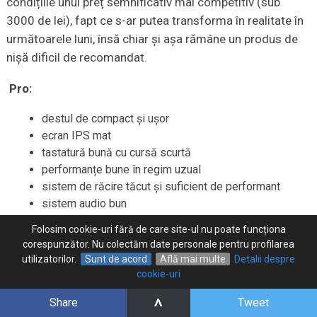
condițiile unui preț semnificativ mai competitiv (sub
3000 de lei), fapt ce s-ar putea transforma în realitate în
următoarele luni, însă chiar și așa rămâne un produs de
nișă dificil de recomandat.
Pro:
destul de compact și ușor
ecran IPS mat
tastatură bună cu cursă scurtă
performanțe bune în regim uzual
sistem de răcire tăcut și suficient de performant
sistem audio bun
baterie mare
Folosim cookie-uri fără de care site-ul nu poate funcționa
corespunzător. Nu colectăm date personale pentru profilarea
Contra:
utilizatorilor.
Sunt de acord
Află mai multe
Detalii despre
cookie-uri
carcasa din plastic flexează în zona ecranului și
^
Share
Tweet
tastaturii