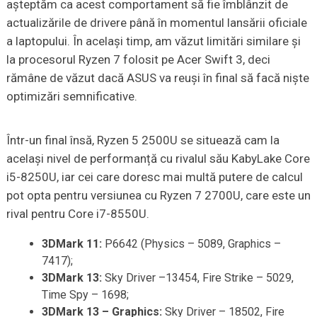
așteptăm ca acest comportament să fie îmblânzit de
actualizările de drivere până în momentul lansării oficiale
a laptopului. În același timp, am văzut limitări similare și
la procesorul Ryzen 7 folosit pe Acer Swift 3, deci
rămâne de văzut dacă ASUS va reuși în final să facă niște
optimizări semnificative.
Într-un final însă, Ryzen 5 2500U se situează cam la
același nivel de performanță cu rivalul său KabyLake Core
i5-8250U, iar cei care doresc mai multă putere de calcul
pot opta pentru versiunea cu Ryzen 7 2700U, care este un
rival pentru Core i7-8550U.
3DMark 11:
P6642 (Physics – 5089, Graphics –
7417);
3DMark 13:
Sky Driver –13454, Fire Strike – 5029,
Time Spy – 1698;
3DMark 13 –
Graphics
:
Sky Driver – 18502, Fire