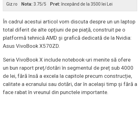
Giz.ro
Nota:
3.75
/5
Pret:
începând de la 3500 lei Lei
În cadrul acestui articol vom discuta despre un un laptop
total diferit de alte opțiuni de pe piață, construit pe o
platformă tehnică AMD și grafică dedicată de la Nvidia:
Asus VivoBook X570ZD.
Seria VivoBook X include notebook-uri menite să ofere
un bun raport preț/dotări în segmentul de preț sub 4000
de lei, fără însă a excela la capitole precum construcție,
calitate a ecranului sau dotări, dar în același timp și fără a
face rabat în vreunul din punctele importante.