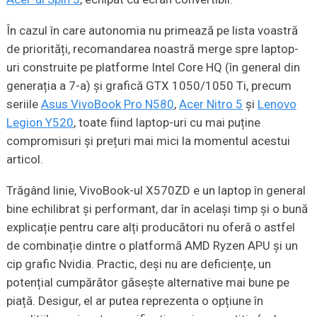
În cazul în care autonomia nu primează pe lista voastră
de priorități, recomandarea noastră merge spre laptop-
uri construite pe platforme Intel Core HQ (în general din
generația a 7-a) și grafică GTX 1050/1050 Ti, precum
seriile
Asus VivoBook Pro N580
,
Acer Nitro 5
și
Lenovo
Legion Y520
, toate fiind laptop-uri cu mai puține
compromisuri și prețuri mai mici la momentul acestui
articol.
Trăgând linie, VivoBook-ul X570ZD e un laptop în general
bine echilibrat și performant, dar în același timp și o bună
explicație pentru care alți producători nu oferă o astfel
de combinație dintre o platformă AMD Ryzen APU și un
cip grafic Nvidia. Practic, deși nu are deficiențe, un
potențial cumpărător găsește alternative mai bune pe
piață. Desigur, el ar putea reprezenta o opțiune în