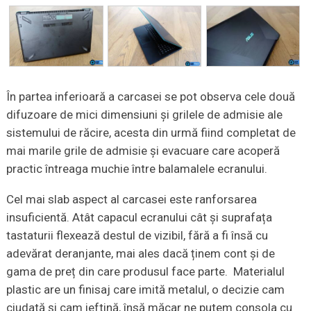
În partea inferioară a carcasei se pot observa cele două
difuzoare de mici dimensiuni și grilele de admisie ale
sistemului de răcire, acesta din urmă fiind completat de
mai marile grile de admisie și evacuare care acoperă
practic întreaga muchie între balamalele ecranului.
Cel mai slab aspect al carcasei este ranforsarea
insuficientă. Atât capacul ecranului cât și suprafața
tastaturii flexează destul de vizibil, fără a fi însă cu
adevărat deranjante, mai ales dacă ținem cont și de
gama de preț din care produsul face parte. Materialul
plastic are un finisaj care imită metalul, o decizie cam
ciudată și cam ieftină, însă măcar ne putem consola cu