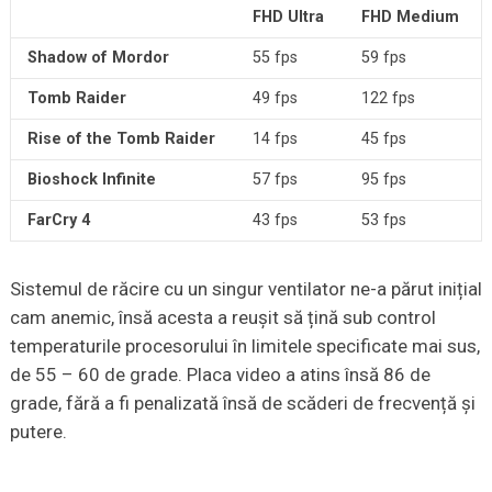
FHD Ultra
FHD Medium
Shadow of Mordor
55 fps
59 fps
Tomb Raider
49 fps
122 fps
Rise of the Tomb Raider
14 fps
45 fps
Bioshock Infinite
57 fps
95 fps
FarCry
4
43 fps
53 fps
Sistemul de răcire cu un singur ventilator ne-a părut inițial
cam anemic, însă acesta a reușit să țină sub control
temperaturile procesorului în limitele specificate mai sus,
de 55 – 60 de grade. Placa video a atins însă 86 de
grade, fără a fi penalizată însă de scăderi de frecvență și
putere.