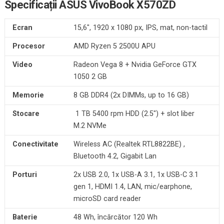
Specificații
ASUS
VivoBook
X570ZD
Ecran
15,6″, 1920 x 1080 px, IPS, mat, non-tactil
Procesor
AMD Ryzen 5 2500U APU
Video
Radeon Vega 8 + Nvidia GeForce GTX
1050 2 GB
Memorie
8 GB DDR4 (2x DIMMs, up to 16 GB)
Stocare
1 TB 5400 rpm HDD (2.5″) + slot liber
M.2 NVMe
Conectivitate
Wireless AC (Realtek RTL8822BE) ,
Bluetooth 4.2, Gigabit Lan
Porturi
2x USB 2.0, 1x USB-A 3.1, 1x USB-C 3.1
gen 1, HDMI 1.4, LAN, mic/earphone,
microSD card reader
Baterie
48 Wh, încărcător 120 Wh