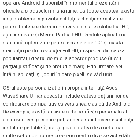
operare Android disponibil în momentul prezentării
oficiale a produsului în luna iunie. Cu toate acestea, există
încă probleme în privinţa calităţii aplicaţiilor realizate
pentru tabletele de mari dimensiuni cu rezoluţie Full HD,
aşa cum este şi Memo Pad-ul FHD. Destule aplicaţii nu
sunt încă optimizate pentru ecranele de 10” şi cu atât
mai puţin pentru rezoluţia Full HD, în special din cauza
popularităţii destul de mici a acestor produse (lucru
parţial justificat şi de preţurile mari). Prin urmare, vei
întâlni aplicaţii şi jocuri în care pixelii se văd urât.
OS-ul este personalizat prin propria interfaţă Asus
WaveShare UI, iar aceasta include câteva opţiuni noi de
configurare comparativ cu versiunea clasică de Android.
De exemplu, există un sistem de notificări personalizat,
un lockscreen prin care poţi accesa rapid diverse aplicaţii
instalate pe tabletă, dar şi posibilitatea de a seta mai
multe seturi de homescreen-uri pentru diverse activităţi