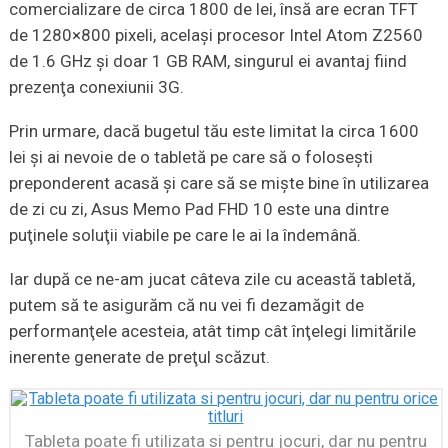
comercializare de circa 1800 de lei, însă are ecran TFT
de 1280×800 pixeli, acelaşi procesor Intel Atom Z2560
de 1.6 GHz şi doar 1 GB RAM, singurul ei avantaj fiind
prezenţa conexiunii 3G.
Prin urmare, dacă bugetul tău este limitat la circa 1600
lei şi ai nevoie de o tabletă pe care să o foloseşti
preponderent acasă şi care să se mişte bine în utilizarea
de zi cu zi, Asus Memo Pad FHD 10 este una dintre
puţinele soluţii viabile pe care le ai la îndemână.
Iar după ce ne-am jucat câteva zile cu această tabletă,
putem să te asigurăm că nu vei fi dezamăgit de
performanţele acesteia, atât timp cât înţelegi limitările
inerente generate de preţul scăzut.
Tableta poate fi utilizata si pentru jocuri, dar nu pentru