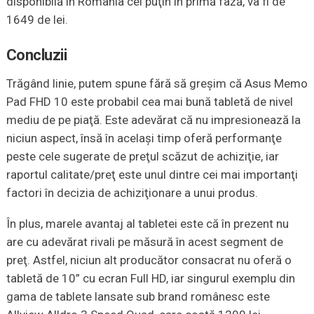
disponibilă în România cel puţin în primă fază, va fi de
1649 de lei.
Concluzii
Trăgând linie, putem spune fără să greşim că Asus Memo
Pad FHD 10 este probabil cea mai bună tabletă de nivel
mediu de pe piaţă. Este adevărat că nu impresionează la
niciun aspect, însă în acelaşi timp oferă performanţe
peste cele sugerate de preţul scăzut de achiziţie, iar
raportul calitate/preţ este unul dintre cei mai importanţi
factori în decizia de achiziţionare a unui produs.
În plus, marele avantaj al tabletei este că în prezent nu
are cu adevărat rivali pe măsură în acest segment de
preţ. Astfel, niciun alt producător consacrat nu oferă o
tabletă de 10” cu ecran Full HD, iar singurul exemplu din
gama de tablete lansate sub brand românesc este