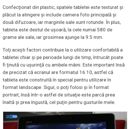
Confecţionat din plastic, spatele tabletei este texturat şi
plăcut la atingere şi include camera foto principală şi
două difuzoare, iar marginile sale sunt rotunde. În plus,
tableta este destul de uşoară, la cele numai 580 de
grame ale sale, iar grosimea ajunge la 9.5 mm.
Toţi aceşti factori contribuie la o utilizare confortabilă a
tabletei chiar şi pe perioade lungi de timp, întrucât poate
fi ţinută cu uşurinţă cu ambele mâini. Este important însă
de precizat că ecranul are formatul 16:10, astfel că
tableta este construită în special pentru utilizare în
format landscape. Sigur, o poţi folosi şi în format
portrait, însă într-o astfel de situaţie este parcă prea
înaltă şi prea îngustă, cel puţin pentru gusturile mele.