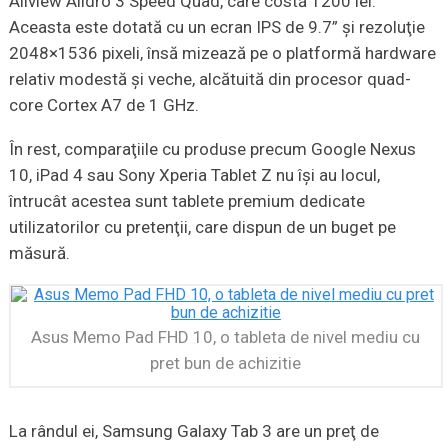
Allview Alldro 3 Speed Quad, care costă 1200 lei.
Aceasta este dotată cu un ecran IPS de 9.7” şi rezoluţie
2048×1536 pixeli, însă mizează pe o platformă hardware
relativ modestă şi veche, alcătuită din procesor quad-
core Cortex A7 de 1 GHz.
În rest, comparaţiile cu produse precum Google Nexus
10, iPad 4 sau Sony Xperia Tablet Z nu îşi au locul,
întrucât acestea sunt tablete premium dedicate
utilizatorilor cu pretenţii, care dispun de un buget pe
măsură.
Asus Memo Pad FHD 10, o tableta de nivel mediu cu
pret bun de achizitie
La rândul ei, Samsung Galaxy Tab 3 are un preţ de