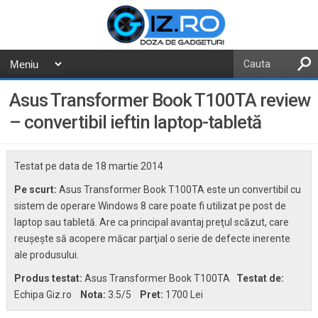
Asus Transformer Book T100TA review
– convertibil ieftin laptop-tabletă
Testat pe data de
18 martie 2014
Pe scurt:
Asus Transformer Book T100TA este un convertibil cu
sistem de operare Windows 8 care poate fi utilizat pe post de
laptop sau tabletă. Are ca principal avantaj preţul scăzut, care
reuşeşte să acopere măcar parţial o serie de defecte inerente
ale produsului.
Produs testat:
Asus Transformer Book T100TA
Testat de:
Echipa Giz.ro
Nota:
3.5
/5
Pret:
1700 Lei