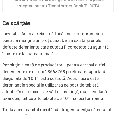
asteptari pentru Transformer Book T100TA
Ce scârţâie
Inevitabil, Asus a trebuit să facă unele compromisuri
pentru a menţine un preţ scăzut, însă există şi unele
defecte deranjante care puteau fi corectate cu uşurinţă
înainte de lansarea oficială.
Rezoluţia aleasă de producătorul pentru ecranul altfel
decent este de numai 1366×768 pixeli, care raportată la
diagonala de 10.1”, este scăzută. Acest lucru este
deranjant în special la utilizarea pe post de tabletă,
situaţie în care pixelii se văd cu uşurinţă, mai ales dacă
te-ai obişnuit cu alte tablete de 10” mai performante.
Tot la acest capitol merită să atragem atenţia că ecranul