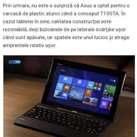
Prin urmare, nu este o surpriză că Asus a optat pentru o
carcasă de plastic atunci când a conceput T100TA. În
cazul tabletei în sine, calitatea construcţiei este
rezonabilă, deşi butoanele de pe laterale scârţâie uşor
când sunt apăsate, iar spatele este unul lucios şi atrage
amprentele relativ uşor.