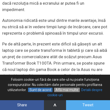
dacă rezoluţia mică a ecranului ar putea fi un
impediment.
Autonomia ridicată este unul dintre marile avantaje, însă
nu strică să ai în vedere timpii lungi de încărcare, care pot
reprezenta o problemă spinoasă în timpul unor excursii.
Pe de altă parte, în prezent este dificil să găseşti un alt
laptop care se poate transforma în tabletă şi care să aibă
un preţ de comercializare atât de scăzut precum Asus
Transformer Book T100TA. Prin urmare, se poate spune
că noul laptop din gama Book a celor de la Asus nu are
rival, chiar dacă Lenovo, Acer sau Dell au la rândul lor în
Folosim cookie-uri fără de care site-ul nu poate funcționa
oferte convertibile asemănătoare, dar ceva mai scumpe.
corespunzător. Nu colectăm date personale pentru profilarea
utilizatorilor.
Sunt de acord
Află mai multe
Detalii despre
În concluzie, rămâne la alegerea ta dacă merită să faci
cookie-uri
anumite compromisuri de performanţă pentru a intra în
^
Share
Tweet
posesia unui laptop cu veleităţi de tabletă (sau invers),