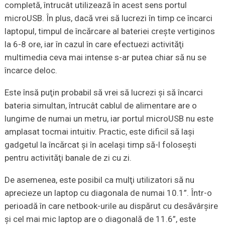
completă, întrucât utilizează în acest sens portul
microUSB. În plus, dacă vrei să lucrezi în timp ce încarci
laptopul, timpul de încărcare al bateriei creşte vertiginos
la 6-8 ore, iar în cazul în care efectuezi activităţi
multimedia ceva mai intense s-ar putea chiar să nu se
încarce deloc.
Este însă puţin probabil să vrei să lucrezi şi să încarci
bateria simultan, întrucât cablul de alimentare are o
lungime de numai un metru, iar portul microUSB nu este
amplasat tocmai intuitiv. Practic, este dificil să laşi
gadgetul la încărcat şi în acelaşi timp să-l foloseşti
pentru activităţi banale de zi cu zi.
De asemenea, este posibil ca mulţi utilizatori să nu
aprecieze un laptop cu diagonala de numai 10.1”. Într-o
perioadă în care netbook-urile au dispărut cu desăvârşire
şi cel mai mic laptop are o diagonală de 11.6”, este