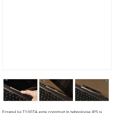
Ecranul lui T100TA este construit în tehnologie IPS şi