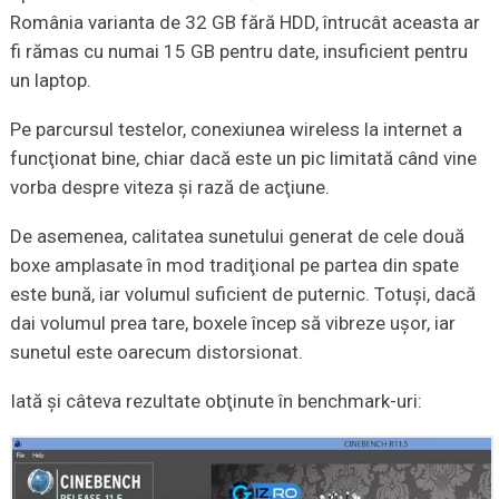
România varianta de 32 GB fără HDD, întrucât aceasta ar
fi rămas cu numai 15 GB pentru date, insuficient pentru
un laptop.
Pe parcursul testelor, conexiunea wireless la internet a
funcţionat bine, chiar dacă este un pic limitată când vine
vorba despre viteza şi rază de acţiune.
De asemenea, calitatea sunetului generat de cele două
boxe amplasate în mod tradiţional pe partea din spate
este bună, iar volumul suficient de puternic. Totuşi, dacă
dai volumul prea tare, boxele încep să vibreze uşor, iar
sunetul este oarecum distorsionat.
Iată şi câteva rezultate obţinute în benchmark-uri: