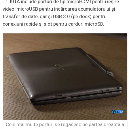
T100TA include porturi de tip microHDMI pentru ieşire
video, microUSB pentru încărcarea acumulatorului şi
transfer de date, dar şi USB 3.0 (pe dock) pentru
conexiuni rapide şi slot pentru carduri microSD.
Cele mai multe porturi se regasesc pe partea dreapta a