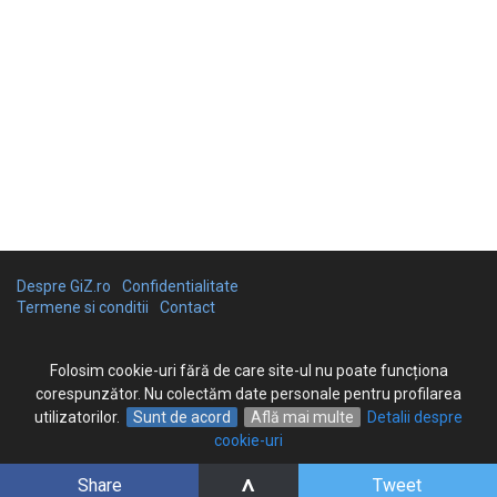
Despre GiZ.ro
Confidentialitate
Termene si conditii
Contact
Folosim cookie-uri fără de care site-ul nu poate funcționa
corespunzător. Nu colectăm date personale pentru profilarea
utilizatorilor.
Sunt de acord
Află mai multe
Detalii despre
cookie-uri
^
Share
Tweet