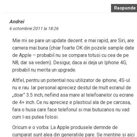
Raspunde
Andrei
6 octombrie 2011 la 18:26
Mie mi se pare un update decent: e mai rapid, are Siri, are
camera mai buna (chiar foarte OK din pozele sample date
de Apple – probabil nu se compara totusi cu cea de pe
N8, dar sa vedem). Desigur, daca ai deja un Iphone 4G,
probabil nu merita un upgrade.
Altfel, pentru un potential nou utilizator de iphone, 4S-ul
nu e rau. Iar personal apreciez destul de mult ecranul de
„doar” 3.5 inch, nefiind asa mare al telefoanelor cu ecrane
de 4+ inch. Ce nu apreciez e plasticul ala de pe carcasa,
fara o husa care face telefonul si mai butucanos nu vad
cum l-as putea folosi.
Oricum e o vorba: La Apple produsele demnde de
cumparat sunt alea din generatiile pare. Se mentine si aici