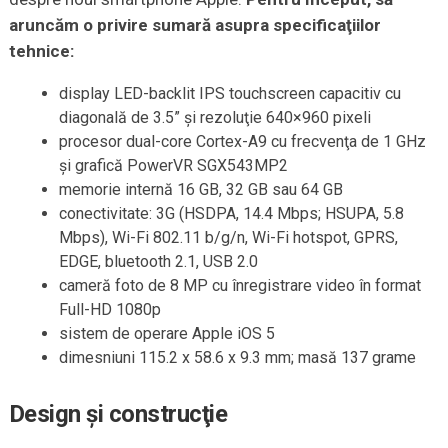
aruncăm o privire sumară asupra specificaţiilor
tehnice:
display LED-backlit IPS touchscreen capacitiv cu
diagonală de 3.5” şi rezoluţie 640×960 pixeli
procesor dual-core Cortex-A9 cu frecvenţa de 1 GHz
şi grafică PowerVR SGX543MP2
memorie internă 16 GB, 32 GB sau 64 GB
conectivitate: 3G (HSDPA, 14.4 Mbps; HSUPA, 5.8
Mbps), Wi-Fi 802.11 b/g/n, Wi-Fi hotspot, GPRS,
EDGE, bluetooth 2.1, USB 2.0
cameră foto de 8 MP cu înregistrare video în format
Full-HD 1080p
sistem de operare Apple iOS 5
dimesniuni 115.2 x 58.6 x 9.3 mm; masă 137 grame
Design şi construcţie