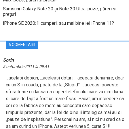
Samsung Galaxy Note 20 și Note 20 Ultra: poze, păreri și
prețuri
iPhone SE 2020: îl cumperi, sau mai bine iei iPhone 11?
6 COMENTARII
Sorin
5 octombrie 2011 la 09:41
…acelasi design, …aceleasi dotari, …aceeasi denumire, doar
cu un S in coada, poate de la „Stupid”, …aceeasi poveste
sforaitoare cu lansarea super-telefonului care va uimi luma
si care de fapt a fost un mare fisss. Pacat, am incredere ca
cei de la fabrica de mere au conceptii care depasesc
timpurile prezente, dar la fel de bine ii inteleg ca mai au si
„pauze de inspiratiune”. Personal nu am, si nici nu cred ca o
sa am curind un iPhone. Astept veriunea 5, curat 5 !!!