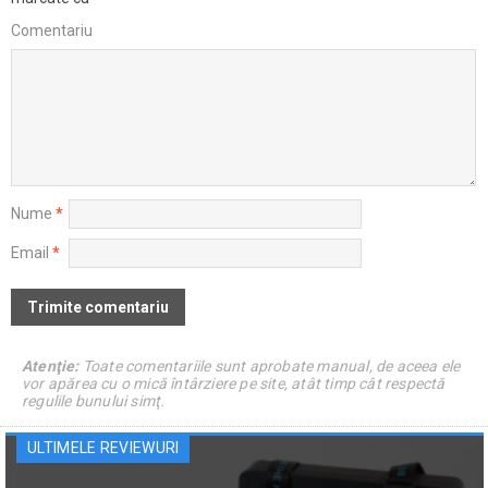
Comentariu
Nume
*
Email
*
Atenţie:
Toate comentariile sunt aprobate manual, de aceea ele
vor apărea cu o mică întârziere pe site, atât timp cât respectă
regulile bunului simţ.
ULTIMELE REVIEWURI