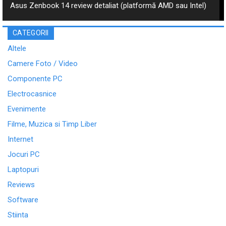
Asus Zenbook 14 review detaliat (platformă AMD sau Intel)
CATEGORII
Altele
Camere Foto / Video
Componente PC
Electrocasnice
Evenimente
Filme, Muzica si Timp Liber
Internet
Jocuri PC
Laptopuri
Reviews
Software
Stiinta