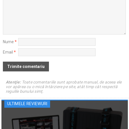
Nume
*
Email
*
Atenţie:
Toate comentariile sunt aprobate manual, de aceea ele
vor apărea cu o mică întârziere pe site, atât timp cât respectă
regulile bunului simţ.
ULTIMELE REVIEWURI