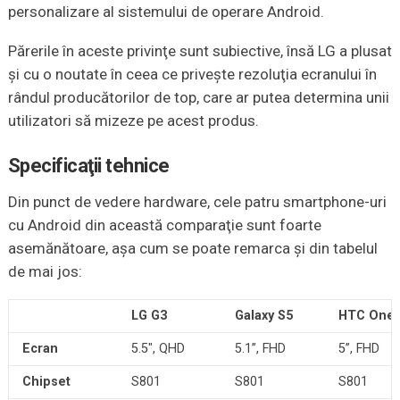
personalizare al sistemului de operare Android.
Părerile în aceste privinţe sunt subiective, însă LG a plusat
şi cu o noutate în ceea ce priveşte rezoluţia ecranului în
rândul producătorilor de top, care ar putea determina unii
utilizatori să mizeze pe acest produs.
Specificaţii tehnice
Din punct de vedere hardware, cele patru smartphone-uri
cu Android din această comparaţie sunt foarte
asemănătoare, aşa cum se poate remarca şi din tabelul
de mai jos:
LG G3
Galaxy S5
HTC One
Ecran
5.5″, QHD
5.1”, FHD
5”, FHD
Chipset
S801
S801
S801