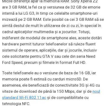
Micile diferenţe apar la memoria RAM: Sony Xperia Z2
are 3 GB RAM, la fel ca şi versiunea de 32 GB de emorie
internă a lui LG G3, în timp ce celelalte smartphone-uri
mizează pe 2 GB RAM. Este posibil ca cei 3 GB RAM să se
simtă destul de mult în utilizarea de zi cu zi, în special în
cadrul aplicaţiilor multimedia şi a jocurilor. Totuşi,
indiferent de modelul de smartphone ales, aceste dotări
hardware permit tuturor telefoanelor să ruleze fluent
sistemul de operare, aplicaţiile, dar şi jocurile, inclusiv
cele solicitante pentru GTA V sau cele din seria Need
Ford Speed, precum şi filmele în format Full HD.
Toate telefoanele au o versiune de baza de 16 GB, iar
memoria poate fi extinsă cu carduri microSD. De
asemenea, ele beneficiază de conectivitate 3G şi 4G cu
viteze de download de până la 150 Mbps, dar şi de
noul
standard Wi-Fi 802.11ac
şi de compatibilitate cu
tehnologia NFC.