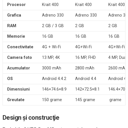
Procesor
Krait 400
Krait 400
Krait 400
Grafica
Adreno 330
Adreno 330
Adreno 33
RAM
2 GB / 3 GB
2 GB
2 GB
Memorie
16 GB
16 GB
16 GB
Conectivitate
4G + Wi-Fi
4G+Wi-Fi
4G+Wi-Fi
Camera foto
13 MP, 4K
16 MP, FHD
4 MP, Dual
Acumulator
3000 mAh
2800 mAh
2600 mAh
OS
Android 4.4.2
Android 4.4
Android 4.
Dimensiuni
146×74.6×8.9
142×72.5×8.1
146.4×70.
Greutate
150 grame
145 grame
grame
Design şi construcţie