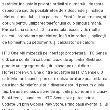
setărilor, inclusiv în privinţa ordinii şi numărului de taste
capacitive sau de posibilitatea de a deschide şi închide
telefonul prin dublu-tap pe ecran. Există, de asemenea, şi
opţiuni pentru utilizarea telefonului cu o singură mână.
Partea bună este că LG nu a instalat excesiv de multe
aplicaţii proprietare pe telefon, însă a introdus şi aplicaţii
de tip health, cu pedometru şi calculator de calorii.
HTC One M8 mizează pe interfaţa proprietară HTC Sense
6.0, care continuă să beneficieze de aplicaţia Blinkfeed,
practic un agregator de ştiri plasat pe unul dintre
Homescreen-uri. Una dintre noutăţile lui HTC Sense 6.0
este Motion Launch, prin care utilizatorul are posibilitatea
de a închide telefonul prin diverse gesturi precum dublu-
tap. De asemenea, o serie de aplicaţii proprietare, inclusiv
Blinkfeed şi launcherul HTC Sense, vor putea primi
update-uri prin Google Play Store. Principalul avantaj al lui