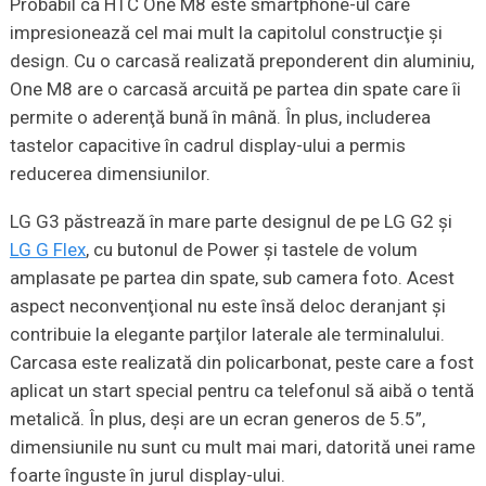
Probabil că HTC One M8 este smartphone-ul care
impresionează cel mai mult la capitolul construcţie şi
design. Cu o carcasă realizată preponderent din aluminiu,
One M8 are o carcasă arcuită pe partea din spate care îi
permite o aderenţă bună în mână. În plus, includerea
tastelor capacitive în cadrul display-ului a permis
reducerea dimensiunilor.
LG G3 păstrează în mare parte designul de pe LG G2 şi
LG G Flex
, cu butonul de Power şi tastele de volum
amplasate pe partea din spate, sub camera foto. Acest
aspect neconvenţional nu este însă deloc deranjant şi
contribuie la elegante parţilor laterale ale terminalului.
Carcasa este realizată din policarbonat, peste care a fost
aplicat un start special pentru ca telefonul să aibă o tentă
metalică. În plus, deşi are un ecran generos de 5.5”,
dimensiunile nu sunt cu mult mai mari, datorită unei rame
foarte înguste în jurul display-ului.