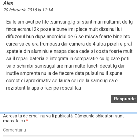
Alex
20 februarie 2016 la 11:14
Eu le am avut pe htc ,samsung,lg si stunt mai multumit de lg
finca ecranul 2k pozele bune imi place mult dizainul lui
difuzorul bun dupa androidul de 6 se misca foarte bine htc
carcarsa ce era frumoasa dar camera de 4 ultra pixeli e praf
spatele din aluminiu e naspa daca cade si costa foarte mult
sa il repari bateria e integrata in comparatie cu lg care poti
sa o schimbi samsugul are mai multe functi decat lg dar
inutile amprenta nu ia de fiecare data pulsul nu il spune
corect si aproximativ se lauda cei de la samsug ca e
rezistent la apa o faci pe roscul tau
Raspunde
Adresa ta de email nu va fi publicată.
Câmpurile obligatorii sunt
marcate cu
*
Comentariu