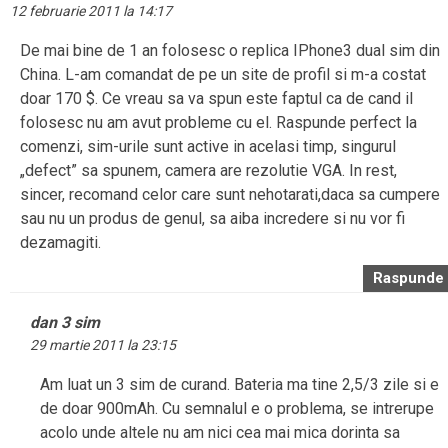
12 februarie 2011 la 14:17
De mai bine de 1 an folosesc o replica IPhone3 dual sim din
China. L-am comandat de pe un site de profil si m-a costat
doar 170 $. Ce vreau sa va spun este faptul ca de cand il
folosesc nu am avut probleme cu el. Raspunde perfect la
comenzi, sim-urile sunt active in acelasi timp, singurul
„defect” sa spunem, camera are rezolutie VGA. In rest,
sincer, recomand celor care sunt nehotarati,daca sa cumpere
sau nu un produs de genul, sa aiba incredere si nu vor fi
dezamagiti.
Raspunde
dan 3 sim
29 martie 2011 la 23:15
Am luat un 3 sim de curand. Bateria ma tine 2,5/3 zile si e
de doar 900mAh. Cu semnalul e o problema, se intrerupe
acolo unde altele nu am nici cea mai mica dorinta sa