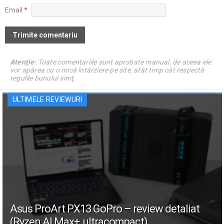
Email
*
Atenţie:
Toate comentariile sunt aprobate manual, de aceea ele
vor apărea cu o mică întârziere pe site, atât timp cât respectă
regulile bunului simţ.
ULTIMELE REVIEWURI
Asus ProArt PX13 GoPro – review detaliat
(Ryzen AI Max+, ultracompact)