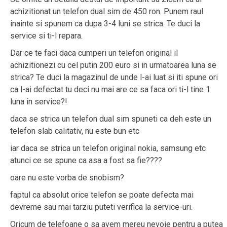
achizitionat un telefon dual sim de 450 ron. Punem raul
inainte si spunem ca dupa 3-4 luni se strica. Te duci la
service si ti-l repara.
Dar ce te faci daca cumperi un telefon original il
achizitionezi cu cel putin 200 euro si in urmatoarea luna se
strica? Te duci la magazinul de unde l-ai luat si iti spune ori
ca l-ai defectat tu deci nu mai are ce sa faca ori ti-l tine 1
luna in service?!
daca se strica un telefon dual sim spuneti ca deh este un
telefon slab calitativ, nu este bun etc
iar daca se strica un telefon original nokia, samsung etc
atunci ce se spune ca asa a fost sa fie????
oare nu este vorba de snobism?
faptul ca absolut orice telefon se poate defecta mai
devreme sau mai tarziu puteti verifica la service-uri.
Oricum de telefoane o sa avem mereu nevoie pentru a putea