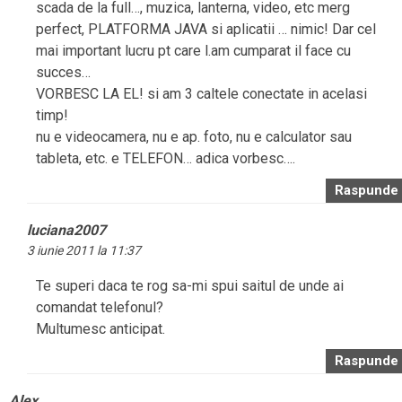
scada de la full…, muzica, lanterna, video, etc merg
perfect, PLATFORMA JAVA si aplicatii … nimic! Dar cel
mai important lucru pt care l.am cumparat il face cu
succes…
VORBESC LA EL! si am 3 caltele conectate in acelasi
timp!
nu e videocamera, nu e ap. foto, nu e calculator sau
tableta, etc. e TELEFON… adica vorbesc….
Raspunde
luciana2007
3 iunie 2011 la 11:37
Te superi daca te rog sa-mi spui saitul de unde ai
comandat telefonul?
Multumesc anticipat.
Raspunde
Alex