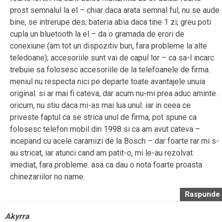
prost semnalul la el – chiar daca arata semnal ful, nu se aude
bine, se intrerupe des; bateria abia daca tine 1 zi; greu poti
cupla un bluetooth la el – da o gramada de erori de
conexiune (am tot un dispozitiv bun, fara probleme la alte
teledoane); accesoriile sunt vai de capul lor – ca sa-l incarc
trebuie sa folosesc accesoriile de la telefoanele de firma.
meniul nu respecta nici pe departe toate avantajele unuia
original. si ar mai fi cateva, dar acum nu-mi prea aduc aminte.
oricum, nu stiu daca mi-as mai lua unul. iar in ceea ce
priveste faptul ca se strica unul de firma, pot spune ca
folosesc telefon mobil din 1998 si ca am avut cateva –
incepand cu acele caramizi de la Bosch – dar foarte rar mi s-
au stricat, iar atunci cand am patit-o, mi le-au rezolvat
imediat, fara probleme. asa ca dau o nota foarte proasta
chinezariilor no name.
Raspunde
Akyrra