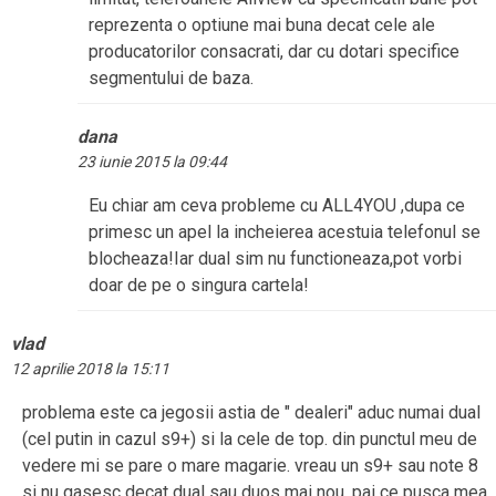
reprezenta o optiune mai buna decat cele ale
producatorilor consacrati, dar cu dotari specifice
segmentului de baza.
dana
23 iunie 2015 la 09:44
Eu chiar am ceva probleme cu ALL4YOU ,dupa ce
primesc un apel la incheierea acestuia telefonul se
blocheaza!Iar dual sim nu functioneaza,pot vorbi
doar de pe o singura cartela!
vlad
12 aprilie 2018 la 15:11
problema este ca jegosii astia de " dealeri" aduc numai dual
(cel putin in cazul s9+) si la cele de top. din punctul meu de
vedere mi se pare o mare magarie. vreau un s9+ sau note 8
si nu gasesc decat dual sau duos mai nou. pai ce pusca mea