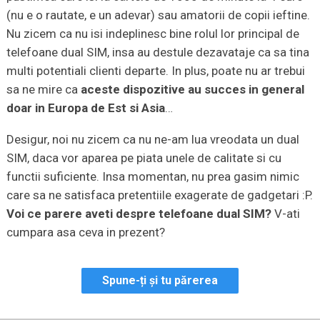
(nu e o rautate, e un adevar) sau amatorii de copii ieftine.
Nu zicem ca nu isi indeplinesc bine rolul lor principal de
telefoane dual SIM, insa au destule dezavataje ca sa tina
multi potentiali clienti departe. In plus, poate nu ar trebui
sa ne mire ca
aceste dispozitive au succes in general
doar in Europa de Est si Asia
…
Desigur, noi nu zicem ca nu ne-am lua vreodata un dual
SIM, daca vor aparea pe piata unele de calitate si cu
functii suficiente. Insa momentan, nu prea gasim nimic
care sa ne satisfaca pretentiile exagerate de gadgetari :P.
Voi ce parere aveti despre telefoane dual SIM?
V-ati
cumpara asa ceva in prezent?
Spune-ți și tu părerea