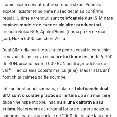
indoielnica a consutructiei si functii slabe. Putinele
exceptii existente pe piata nu fac decat sa confirme
regula. Ultimele trenduri sunt
telefoanele dual SIM care
copiaza modele de succes ale altor producatori
,
precum Nokia N95, Apple iPhone (sursa pozei de mai
jos), Nokia 6300 sau chiar Vertu.
Dual SIM-urile sunt totusi utile pentru cazul in care chiar
ai nevoie de asa ceva si
au preturi bune
(in jur de 6-700
de RON, urcand peste 1000 RON pentru „modelele de
varf” – adica alea copiate mai cu grija). Macar atat, ar fi
fost chiar culmea sa fie scumpe.
Intr-un final, concluzionand, e clar ca
telefoanele dual
SIM sunt o solutie practica si ieftina
de a nu mai cara
dupa tine nspe mobile. Insa
nu si una calitativa sau
stilata
. Noi credem ca targetul lor are o varsta scazuta,
pustimea care isi ia cartele de 1000 de minute la 4 euro