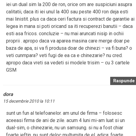
iei un dual sim la 200 de ron, orice om are suspiciuni asupra
calitatii, daca iti iei unul la 400 sau peste 400 ron deja esti
mai linistit. plus ca daca ceri factura si contract de garantie ai
legea in mana si poti oricand sa iti recuperezi banutii – daca
esti asa fricos. concluzie – nu mai aruncati nisip in ochii
proprii . apropo daca va aparea masina care merge doar pe
baza de apa, si va fi produsa doar de chinezi – va fi buna? o
veti cunmpara? veti fugi de ea ca e chinezarie? nu cred.
apropo daca vreti sa vedeti si modele trisim – cu 3 cartele
GSM
Raspunde
dora
15 decembrie 2010 la 10:11
sunt un fun al telefoanelor. am unul de firma – folosesc
aceeasi firma de ani de zile. acum 4 luni mi-am luat si un
dual-sim, o chinezarie, nu un samsung. si nu a fost chiar
foarte ieftin. nu sunt deloc multumita de el. adica: foarte