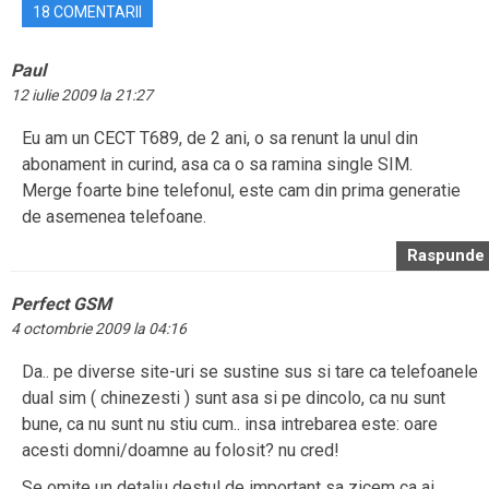
18 COMENTARII
Paul
12 iulie 2009 la 21:27
Eu am un CECT T689, de 2 ani, o sa renunt la unul din
abonament in curind, asa ca o sa ramina single SIM.
Merge foarte bine telefonul, este cam din prima generatie
de asemenea telefoane.
Raspunde
Perfect GSM
4 octombrie 2009 la 04:16
Da.. pe diverse site-uri se sustine sus si tare ca telefoanele
dual sim ( chinezesti ) sunt asa si pe dincolo, ca nu sunt
bune, ca nu sunt nu stiu cum.. insa intrebarea este: oare
acesti domni/doamne au folosit? nu cred!
Se omite un detaliu destul de important sa zicem ca ai