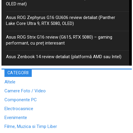
OLED mat)
Asus ROG Zephyrus G16 GU606 review detaliat (Panther
Lake Core Ultra 9, RTX 5080, OLED)
Asus ROG Strix G16 review (G615, RTX 5080) – gaming
performant, cu preț interesant
Asus Zenbook 14 review detaliat (platformă AMD sau Intel)
CATEGORII
Altele
Camere Foto / Video
Componente PC
Electrocasnice
Evenimente
Filme, Muzica si Timp Liber