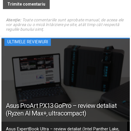
Atenţie:
Toate comentariile sunt aprobate manual, de aceea ele
vor apărea cu o mică întârziere pe site, atât timp cât respectă
regulile bunului simţ.
ULTIMELE REVIEWURI
Asus ProArt PX13 GoPro – review detaliat
(Ryzen AI Max+, ultracompact)
Asus ExpertBook Ultra – review detaliat (Intel Panther Lake,