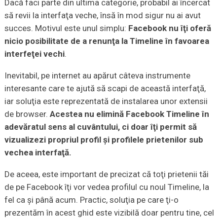
Dacă faci parte din ultima categorie, probabil ai încercat
să revii la interfaţa veche, însă în mod sigur nu ai avut
succes. Motivul este unul simplu:
Facebook nu îţi oferă
nicio posibilitate de a renunţa la Timeline în favoarea
interfeţei vechi
.
Inevitabil, pe internet au apărut câteva instrumente
interesante care te ajută să scapi de această interfaţă,
iar soluţia este reprezentată de instalarea unor extensii
de browser.
Acestea nu elimină Facebook Timeline în
adevăratul sens al cuvântului, ci doar îţi permit să
vizualizezi propriul profil şi profilele prietenilor sub
vechea interfaţă.
De aceea, este important de precizat că toţi prietenii tăi
de pe Facebook îţi vor vedea profilul cu noul Timeline, la
fel ca şi până acum. Practic, soluţia pe care ţi-o
prezentăm în acest ghid este vizibilă doar pentru tine, cel