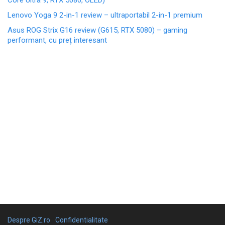
Core Ultra 9, RTX 5080, OLED)
Lenovo Yoga 9 2-in-1 review – ultraportabil 2-in-1 premium
Asus ROG Strix G16 review (G615, RTX 5080) – gaming
performant, cu preț interesant
Despre GiZ.ro
Confidentialitate