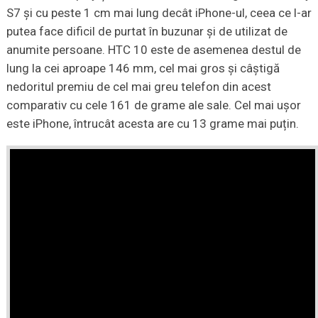
S7 şi cu peste 1 cm mai lung decât iPhone-ul, ceea ce l-ar
putea face dificil de purtat în buzunar şi de utilizat de
anumite persoane. HTC 10 este de asemenea destul de
lung la cei aproape 146 mm, cel mai gros și câștigă
nedoritul premiu de cel mai greu telefon din acest
comparativ cu cele 161 de grame ale sale. Cel mai ușor
este iPhone, întrucât acesta are cu 13 grame mai puțin.