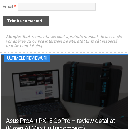
Email
*
Atenţie:
Toate comentariile sunt aprobate manual, de aceea ele
vor apărea cu o mică întârziere pe site, atât timp cât respectă
regulile bunului simţ.
ULTIMELE REVIEWURI
Asus ProArt PX13 GoPro – review detaliat
(Ryzen AI Max+, ultracompact)