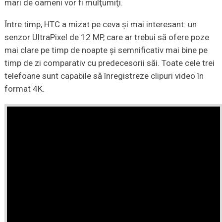
mari de oameni vor fi mulţumiţi.
Între timp, HTC a mizat pe ceva și mai interesant: un
senzor UltraPixel de 12 MP, care ar trebui să ofere poze
mai clare pe timp de noapte și semnificativ mai bine pe
timp de zi comparativ cu predecesorii săi. Toate cele trei
telefoane sunt capabile să înregistreze clipuri video în
format 4K.