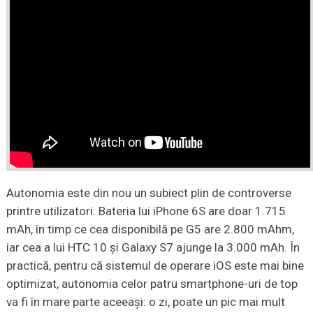
Autonomia este din nou un subiect plin de controverse
printre utilizatori. Bateria lui iPhone 6S are doar 1.715
mAh, în timp ce cea disponibilă pe G5 are 2.800 mAhm,
iar cea a lui HTC 10 și Galaxy S7 ajunge la 3.000 mAh. În
practică, pentru că sistemul de operare iOS este mai bine
optimizat, autonomia celor patru smartphone-uri de top
va fi în mare parte aceeaşi: o zi, poate un pic mai mult