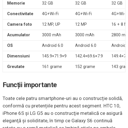
Memorie
32 GB
32 GB
32 GB
Conectivitate
4G+Wi-Fi
4G+Wi-Fi
4G+Wi-Fi
Camera foto
12 MP, UP
12 MP
16 + 8 M
Acumulator
3000 mAh
3000 mAh
2800 m
OS
Android 6.0
Android 6.0
Android 
Dimensiuni
145.9×71.9×9
142.4×69.6×7.9
149.4×73
Greutate
161 grame
152 grame
143 gra
Funcții importante
Toate cele patru smartphone-uri au o construcție solidă,
conformă cu pretențiile pentru acest segment. HTC 10,
iPhone 6S şi LG G5 au o construcţie metalică ce asigură
eleganţă şi soliditate, în timp ce Galaxy S6 continuă
reţeta cu o ramă metalică ce îmbină sticla pe ambele