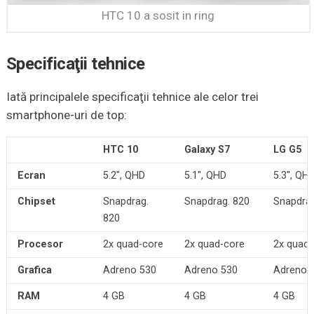
HTC 10 a sosit in ring
Specificaţii tehnice
Iată principalele specificaţii tehnice ale celor trei
smartphone-uri de top:
HTC 10
Galaxy S7
LG G5
Ecran
5.2″, QHD
5.1″, QHD
5.3″, QH
Chipset
Snapdrag.
Snapdrag. 820
Snapdrag
820
Procesor
2x quad-core
2x quad-core
2x quad-
Grafica
Adreno 530
Adreno 530
Adreno 
RAM
4 GB
4 GB
4 GB