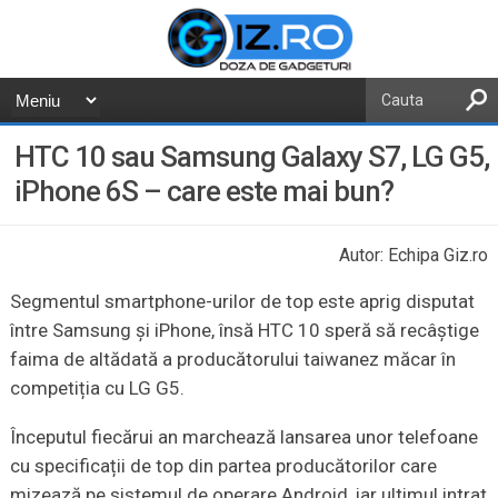
HTC 10 sau Samsung Galaxy S7, LG G5,
iPhone 6S – care este mai bun?
Autor: Echipa Giz.ro
Segmentul smartphone-urilor de top este aprig disputat
între Samsung și iPhone, însă HTC 10 speră să recâștige
faima de altădată a producătorului taiwanez măcar în
competiția cu LG G5.
Începutul fiecărui an marchează lansarea unor telefoane
cu specificații de top din partea producătorilor care
mizează pe sistemul de operare Android, iar ultimul intrat