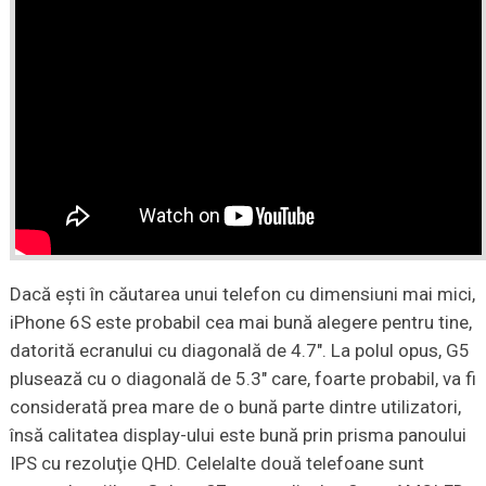
Dacă ești în căutarea unui telefon cu dimensiuni mai mici,
iPhone 6S este probabil cea mai bună alegere pentru tine,
datorită ecranului cu diagonală de 4.7″. La polul opus, G5
plusează cu o diagonală de 5.3″ care, foarte probabil, va fi
considerată prea mare de o bună parte dintre utilizatori,
însă calitatea display-ului este bună prin prisma panoului
IPS cu rezoluţie QHD. Celelalte două telefoane sunt