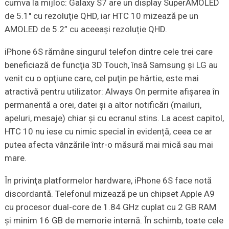
cumva la mijloc: Galaxy S7 are un display SuperAMOLED
de 5.1″ cu rezoluţie QHD, iar HTC 10 mizează pe un
AMOLED de 5.2” cu aceeași rezoluție QHD.
iPhone 6S rămâne singurul telefon dintre cele trei care
beneficiază de funcţia 3D Touch, însă Samsung şi LG au
venit cu o opţiune care, cel puţin pe hârtie, este mai
atractivă pentru utilizator: Always On permite afişarea în
permanentă a orei, datei şi a altor notificări (mailuri,
apeluri, mesaje) chiar şi cu ecranul stins. La acest capitol,
HTC 10 nu iese cu nimic special în evidență, ceea ce ar
putea afecta vânzările într-o măsură mai mică sau mai
mare.
În privinţa platformelor hardware, iPhone 6S face notă
discordantă. Telefonul mizează pe un chipset Apple A9
cu procesor dual-core de 1.84 GHz cuplat cu 2 GB RAM
şi minim 16 GB de memorie internă. În schimb, toate cele