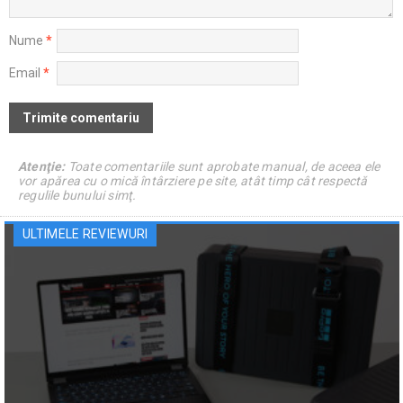
Nume
*
Email
*
Atenţie:
Toate comentariile sunt aprobate manual, de aceea ele
vor apărea cu o mică întârziere pe site, atât timp cât respectă
regulile bunului simţ.
ULTIMELE REVIEWURI