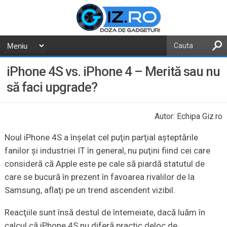
iPhone 4S vs. iPhone 4 – Merită sau nu
să faci upgrade?
Autor: Echipa Giz.ro
Noul iPhone 4S a înşelat cel puţin parţial aşteptările
fanilor şi industriei IT în general, nu puţini fiind cei care
consideră că Apple este pe cale să piardă statutul de
care se bucură în prezent în favoarea rivalilor de la
Samsung, aflaţi pe un trend ascendent vizibil.
Reacţiile sunt însă destul de întemeiate, dacă luăm în
calcul că iPhone 4S nu diferă practic deloc de