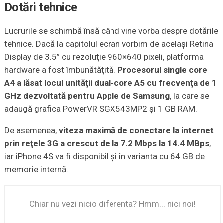
Dotări tehnice
Lucrurile se schimbă însă când vine vorba despre dotările
tehnice. Dacă la capitolul ecran vorbim de acelaşi Retina
Display de 3.5” cu rezoluţie 960×640 pixeli, platforma
hardware a fost îmbunătăţită.
Procesorul single core
A4 a lăsat locul unităţii dual-core A5 cu frecvenţa de 1
GHz dezvoltată pentru Apple de Samsung
, la care se
adaugă grafica PowerVR SGX543MP2 şi 1 GB RAM.
De asemenea,
viteza maximă de conectare la internet
prin reţele 3G a crescut de la 7.2 Mbps la 14.4 MBps
,
iar iPhone 4S va fi disponibil şi în varianta cu 64 GB de
memorie internă.
Chiar nu vezi nicio diferenta? Hmm... nici noi!