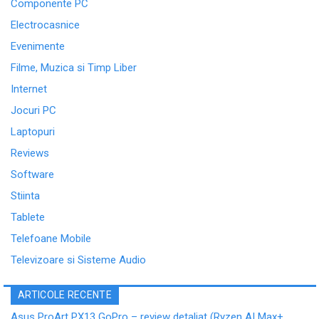
Componente PC
Electrocasnice
Evenimente
Filme, Muzica si Timp Liber
Internet
Jocuri PC
Laptopuri
Reviews
Software
Stiinta
Tablete
Telefoane Mobile
Televizoare si Sisteme Audio
ARTICOLE RECENTE
Asus ProArt PX13 GoPro – review detaliat (Ryzen AI Max+,