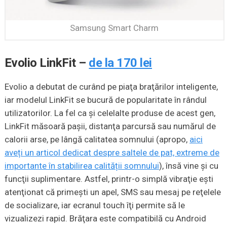
Samsung Smart Charm
Evolio LinkFit –
de la 170 lei
Evolio a debutat de curând pe piaţa braţărilor inteligente,
iar modelul LinkFit se bucură de popularitate în rândul
utilizatorilor. La fel ca şi celelalte produse de acest gen,
LinkFit măsoară paşii, distanţa parcursă sau numărul de
calorii arse, pe lângă calitatea somnului (apropo,
aici
aveți un articol dedicat despre saltele de pat, extreme de
importante în stabilirea calității somnului
), însă vine şi cu
funcţii suplimentare. Astfel, printr-o simplă vibraţie eşti
atenţionat că primeşti un apel, SMS sau mesaj pe reţelele
de socializare, iar ecranul touch îţi permite să le
vizualizezi rapid. Brăţara este compatibilă cu Android