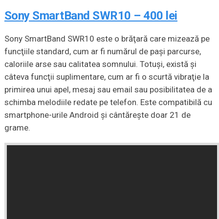
Sony SmartBand SWR10 – 400 lei
Sony SmartBand SWR10 este o brăţară care mizează pe
funcţiile standard, cum ar fi numărul de paşi parcurse,
caloriile arse sau calitatea somnului. Totuşi, există şi
câteva funcţii suplimentare, cum ar fi o scurtă vibraţie la
primirea unui apel, mesaj sau email sau posibilitatea de a
schimba melodiile redate pe telefon. Este compatibilă cu
smartphone-urile Android şi cântăreşte doar 21 de
grame.