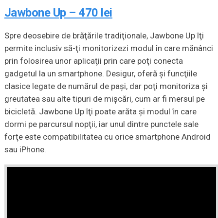
Jawbone Up – 470 lei
Spre deosebire de brăţările tradiţionale, Jawbone Up îţi
permite inclusiv să-ţi monitorizezi modul în care mănânci
prin folosirea unor aplicaţii prin care poţi conecta
gadgetul la un smartphone. Desigur, oferă şi funcţiile
clasice legate de numărul de paşi, dar poţi monitoriza şi
greutatea sau alte tipuri de mişcări, cum ar fi mersul pe
bicicletă. Jawbone Up îţi poate arăta şi modul în care
dormi pe parcursul nopţii, iar unul dintre punctele sale
forţe este compatibilitatea cu orice smartphone Android
sau iPhone.