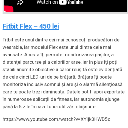
Fitbit Flex – 450 lei
Fitbit este unul dintre cei mai cunoscuţi producători de
wearable, iar modelul Flex este unul dintre cele mai
avansate. Acesta îţi permite monitorizarea paşilor, a
distanţei parcurse şi a caloriilor arse, iar în plus îţi poţi
stabili anumite obiective a căror reuşită este evidenţiată
de cele cinci LED-uri de pe brăţară. Brăţara îţi poate
monitoriza inclusiv somnul şi are şi o alarmă silenţioasă
care te poate trezi dimineaţa. Datele pot fi apoi exportate
în numeroase aplicaţii de fitness, iar autonomia ajunge
până la 5 zile în cazul unei utilizări obişnuite.
https://www.youtube.com/watch?v=XYljk0HWD5c