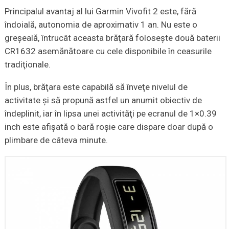
Principalul avantaj al lui Garmin Vivofit 2 este, fără
îndoială, autonomia de aproximativ 1 an. Nu este o
greşeală, întrucât aceasta brăţară foloseşte două baterii
CR1632 asemănătoare cu cele disponibile în ceasurile
tradiţionale.
În plus, brăţara este capabilă să înveţe nivelul de
activitate şi să propună astfel un anumit obiectiv de
îndeplinit, iar în lipsa unei activităţi pe ecranul de 1×0.39
inch este afişată o bară roşie care dispare doar după o
plimbare de câteva minute.