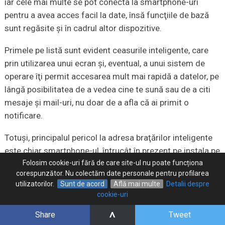
iar cele mai multe se pot conecta la smartphone-uri
pentru a avea acces facil la date, însă funcţiile de bază
sunt regăsite şi în cadrul altor dispozitive.
Primele pe listă sunt evident ceasurile inteligente, care
prin utilizarea unui ecran şi, eventual, a unui sistem de
operare îţi permit accesarea mult mai rapidă a datelor, pe
lângă posibilitatea de a vedea cine te sună sau de a citi
mesaje şi mail-uri, nu doar de a afla că ai primit o
notificare.
Totuşi, principalul pericol la adresa braţărilor inteligente
este chiar smartphone-ul, întrucât în prezent pe instala pe
Folosim cookie-uri fără de care site-ul nu poate funcționa
aproape orice telefon cu Android sau iOS o
aplicaţie de
corespunzător. Nu colectăm date personale pentru profilarea
fitness
care face cam acelaşi lucru: măsoară paşii,
utilizatorilor.
Sunt de acord
Află mai multe
Detalii despre
caloriile arse, somnul sau chiar pulsul.
cookie-uri
Prin urmare, chiar dacă îţi place să faci mişcare şi să-ţi
^
Share
Tweet