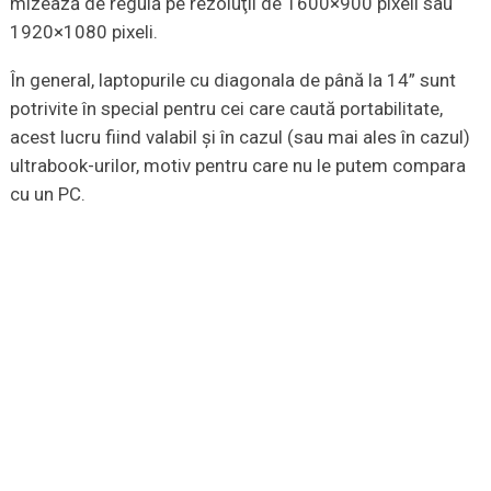
mizează de regulă pe rezoluţii de 1600×900 pixeli sau
1920×1080 pixeli.
În general, laptopurile cu diagonala de până la 14” sunt
potrivite în special pentru cei care caută portabilitate,
acest lucru fiind valabil şi în cazul (sau mai ales în cazul)
ultrabook-urilor, motiv pentru care nu le putem compara
cu un PC.