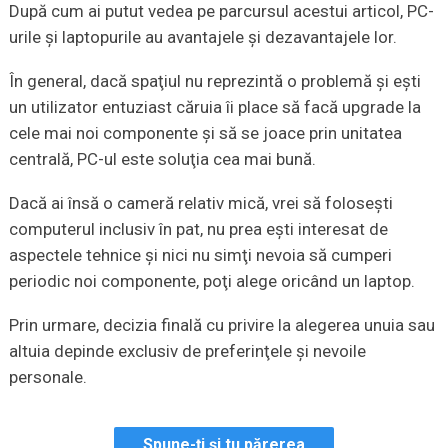
După cum ai putut vedea pe parcursul acestui articol, PC-
urile şi laptopurile au avantajele şi dezavantajele lor.
În general, dacă spaţiul nu reprezintă o problemă şi eşti
un utilizator entuziast căruia îi place să facă upgrade la
cele mai noi componente şi să se joace prin unitatea
centrală, PC-ul este soluţia cea mai bună.
Dacă ai însă o cameră relativ mică, vrei să foloseşti
computerul inclusiv în pat, nu prea eşti interesat de
aspectele tehnice şi nici nu simţi nevoia să cumperi
periodic noi componente, poţi alege oricând un laptop.
Prin urmare, decizia finală cu privire la alegerea unuia sau
altuia depinde exclusiv de preferinţele şi nevoile
personale.
Spune-ți și tu părerea