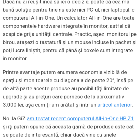
Dacă nu ai reuşit încă să iei o decizie, poate că cea mai
bună soluţie pentru tine nu este nici PC-ul, nici laptopul, ci
computerul All-in-One. Un calculator All-in-One are toate
componentele hardware integrate în monitor, astfel că
scapi de grija unităţii centrale. Practic, aşezi monitorul pe
birou, ataşezi o tastatură şi un mouse incluse în pachet şi
poţi lucra liniştit, pentru că până şi boxele sunt integrate
în monitor.
Printre avantaje putem enumera economia vizibilă de
spaţiu şi monitoarele cu diagonala de peste 20”, însă pe
de altă parte aceste produse au posibilităţi limitate de
upgrade şi au preţuri care pornesc de la aproximativ
3.000 lei, aşa cum ţi-am arătat şi într-un
articol anterior
.
Noi la GiZ
am testat recent computerul All-in-One HP Z1
şi îţi putem spune că aceasta gamă de produse este cât
se poate de interesantă, chiar dacă vine cu unele