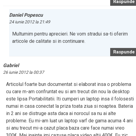
Raspunde
Daniel Popescu
24 iunie 2012 la 21:49
Multumim pentru aprecieri. Ne vom stradui sa-ti oferim
articole de calitate si in continuare.
Raspunde
Gabriel
26 iunie 2012 la 00:37
Articolul foarte bun documentat si elaborat insa o problema
cu care m-am confruntat eu si am trecut din nou la desktop
este lipsa Portabilitatii. Iti cumperi un laptop insa il folosesti
numai in casa conectat la priza toata ziua si noaptea. Bateria
in 2 ani se distruge asta daca ai norocul sa nu ai alte
probleme. Eu mi-am luat un laptop varf de gama acuma 4 ani
si anu trecut mi-a cazut placa baza care face numai vreo
300€. Mai inainte imi cazuse placa video altii 400€. Eu zic