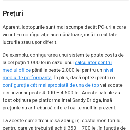
Preţuri
Aparent, laptopurile sunt mai scumpe decât PC-urile care
vin într-o configuraţie asemănătoare, însă în realitate
lucrurile stau uşor diferit.
De exemplu, configurarea unui sistem te poate costa de
la cel puţin 1.000 lei în cazul unui
calculator pentru
mediul office
până la peste 2.000 lei pentru un
nivel
mediu de performanţă
. În plus, dacă optezi pentru o
configuraţie cât mai apropiată de una de top
vei scoate
din buzunar peste 4.000 – 4.500 lei. Aceste calcule au
fost obţinute pe platforma Intel Sandy Bridge, însă
preţurile nu ar trebui să difere foarte mult în prezent.
La aceste sume trebuie să adaugi şi costul monitorului,
pentru care va trebui să achiţi 350 – 700 lei, în funcţie de