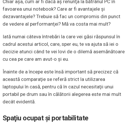
Chiar aşa, cum ar fi dacă aş renunţa la bătrânul PC în
favoarea unui notebook? Care ar fi avantajele şi
dezavantajele? Trebuie să fac un compromis din punct
de vedere al performanţei? Mă va costa mai mult?
Iată numai câteva întrebări la care vei găsi răspunsul în
cadrul acestui articol, care, sper eu, te va ajuta să iei o
decizie atunci când te vei lovi de o dilemă asemănătoare
cu cea pe care am avut-o şi eu.
Înainte de a începe este însă important să precizez că
această comparaţie se referă strict la utilizarea
laptopului în casă, pentru că în cazul necesitaţii unui
portabil pe drum sau în călătorii alegerea este mai mult
decât evidentă.
Spaţiu ocupat şi portabilitate