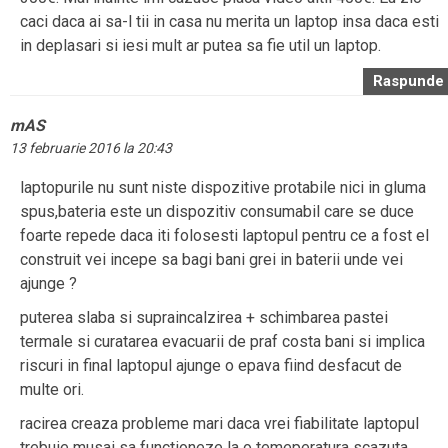
caci daca ai sa-l tii in casa nu merita un laptop insa daca esti
in deplasari si iesi mult ar putea sa fie util un laptop.
Raspunde
mAS
13 februarie 2016 la 20:43
laptopurile nu sunt niste dispozitive protabile nici in gluma
spus,bateria este un dispozitiv consumabil care se duce
foarte repede daca iti folosesti laptopul pentru ce a fost el
construit vei incepe sa bagi bani grei in baterii unde vei
ajunge ?
puterea slaba si supraincalzirea + schimbarea pastei
termale si curatarea evacuarii de praf costa bani si implica
riscuri in final laptopul ajunge o epava fiind desfacut de
multe ori.
racirea creaza probleme mari daca vrei fiabilitate laptopul
trebuie musai sa functioneze la o temeperatura scazuta