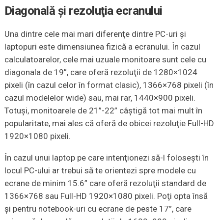
Diagonală şi rezoluţia ecranului
Una dintre cele mai mari diferenţe dintre PC-uri şi
laptopuri este dimensiunea fizică a ecranului. În cazul
calculatoarelor, cele mai uzuale monitoare sunt cele cu
diagonala de 19”, care oferă rezoluţii de 1280×1024
pixeli (în cazul celor în format clasic), 1366×768 pixeli (în
cazul modelelor wide) sau, mai rar, 1440×900 pixeli.
Totuşi, monitoarele de 21”-22” câştigă tot mai mult în
popularitate, mai ales că oferă de obicei rezoluţie Full-HD
1920×1080 pixeli.
În cazul unui laptop pe care intenţionezi să-l foloseşti în
locul PC-ului ar trebui să te orientezi spre modele cu
ecrane de minim 15.6” care oferă rezoluţii standard de
1366×768 sau Full-HD 1920×1080 pixeli. Poţi opta însă
şi pentru notebook-uri cu ecrane de peste 17”, care