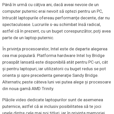
Până în urmă cu câţiva ani, dacă aveai nevoie de un
computer puternic erai nevoit să optezi pentru un PC,
întrucât laptopurile ofereau performanţe decente, dar nu
spectaculoase. Lucrurile s-au schimbat însă radical,
astfel că în prezent, cu un buget corespunzător, poţi avea
parte de un laptop puternic.
În privinţa procesoarelor, Intel este de departe alegerea
cea mai populară. Platforma hardware Intel Ivy Bridge
proaspăt lansată este disponibilă atât pentru PC-uri, cât
şi pentru laptopuri, iar utilizatorii cu buget redus se pot
orienta şi spre precedenta generaţie Sandy Bridge.
Alternativ, peste câteva luni vei putea alege şi procesoare
din noua gamă AMD Trinity.
Plăcile video dedicate laptopurilor sunt de asemenea
puternice, astfel că ai inclusiv posibilitatea să te joci
unele dintre cele mai noi titluri, iar în privinţa memoriei