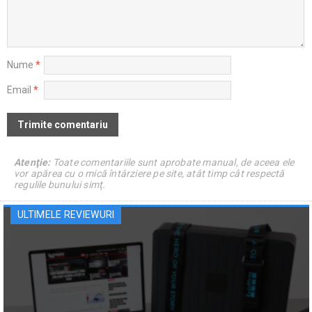
Nume
*
Email
*
Atenţie:
Toate comentariile sunt aprobate manual, de aceea ele
vor apărea cu o mică întârziere pe site, atât timp cât respectă
regulile bunului simţ.
ULTIMELE REVIEWURI