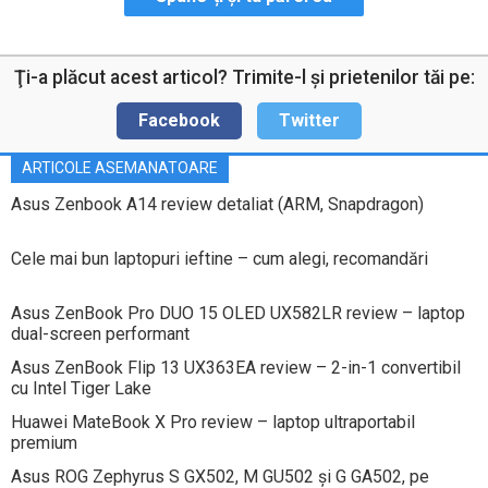
Ţi-a plăcut acest articol? Trimite-l şi prietenilor tăi pe:
Facebook
Twitter
ARTICOLE ASEMANATOARE
Asus Zenbook A14 review detaliat (ARM, Snapdragon)
Cele mai bun laptopuri ieftine – cum alegi, recomandări
Asus ZenBook Pro DUO 15 OLED UX582LR review – laptop
dual-screen performant
Asus ZenBook Flip 13 UX363EA review – 2-in-1 convertibil
cu Intel Tiger Lake
Huawei MateBook X Pro review – laptop ultraportabil
premium
Asus ROG Zephyrus S GX502, M GU502 și G GA502, pe