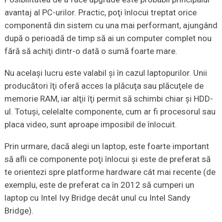
avantaj al PC-urilor. Practic, poţi înlocui treptat orice
componentă din sistem cu una mai performant, ajungând
după o perioadă de timp să ai un computer complet nou
fără să achiţi dintr-o dată o sumă foarte mare.
Nu acelaşi lucru este valabil şi în cazul laptopurilor. Unii
producători îţi oferă acces la plăcuţa sau plăcuţele de
memorie RAM, iar alţii îţi permit să schimbi chiar şi HDD-
ul. Totuşi, celelalte componente, cum ar fi procesorul sau
placa video, sunt aproape imposibil de înlocuit.
Prin urmare, dacă alegi un laptop, este foarte important
să afli ce componente poţi înlocui şi este de preferat să
te orientezi spre platforme hardware cât mai recente (de
exemplu, este de preferat ca în 2012 să cumperi un
laptop cu Intel Ivy Bridge decât unul cu Intel Sandy
Bridge).