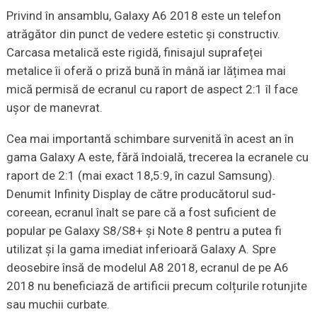
Privind în ansamblu, Galaxy A6 2018 este un telefon
atrăgător din punct de vedere estetic și constructiv.
Carcasa metalică este rigidă, finisajul suprafeței
metalice îi oferă o priză bună în mână iar lățimea mai
mică permisă de ecranul cu raport de aspect 2:1 îl face
ușor de manevrat.
Cea mai importantă schimbare survenită în acest an în
gama Galaxy A este, fără îndoială, trecerea la ecranele cu
raport de 2:1 (mai exact 18,5:9, în cazul Samsung).
Denumit Infinity Display de către producătorul sud-
coreean, ecranul înalt se pare că a fost suficient de
popular pe Galaxy S8/S8+ și Note 8 pentru a putea fi
utilizat și la gama imediat inferioară Galaxy A. Spre
deosebire însă de modelul A8 2018, ecranul de pe A6
2018 nu beneficiază de artificii precum colțurile rotunjite
sau muchii curbate.