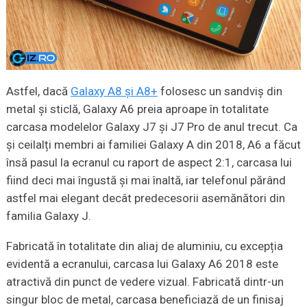
Astfel, dacă
Galaxy A8 și A8+
folosesc un sandviș din
metal și sticlă, Galaxy A6 preia aproape în totalitate
carcasa modelelor Galaxy J7 și J7 Pro de anul trecut.
Ca
și ceilalți membri ai familiei Galaxy A din 2018, A6 a făcut
însă pasul la ecranul cu raport de aspect 2:1, carcasa lui
fiind deci mai îngustă și mai înaltă, iar telefonul părând
astfel mai elegant decât predecesorii asemănători din
familia Galaxy J.
Fabricată în totalitate din aliaj de aluminiu, cu excepția
evidentă a ecranului, carcasa lui Galaxy A6 2018 este
atractivă din punct de vedere vizual. Fabricată dintr-un
singur bloc de metal, carcasa beneficiază de un finisaj