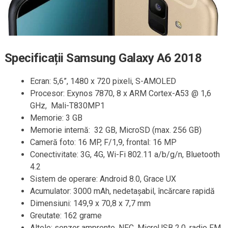
Specificații Samsung Galaxy A6 2018
Ecran: 5,6”, 1480 x 720 pixeli, S-AMOLED
Procesor: Exynos 7870, 8 x ARM Cortex-A53 @ 1,6
GHz, Mali-T830MP1
Memorie: 3 GB
Memorie internă: 32 GB, MicroSD (max. 256 GB)
Cameră foto: 16 MP, F/1,9, frontal: 16 MP
Conectivitate: 3G, 4G, Wi-Fi 802.11 a/b/g/n, Bluetooth
4.2
Sistem de operare: Android 8.0, Grace UX
Acumulator: 3000 mAh, nedetașabil, încărcare rapidă
Dimensiuni: 149,9 x 70,8 x 7,7 mm
Greutate: 162 grame
Altele: senzor amprente, NFC, MicroUSB 2.0, radio FM