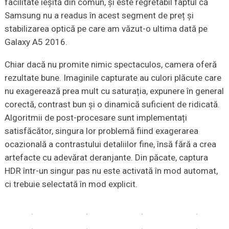
facilitate ieșită din comun, și este regretabil faptul că
Samsung nu a readus în acest segment de preț și
stabilizarea optică pe care am văzut-o ultima dată pe
Galaxy A5 2016.
Chiar dacă nu promite nimic spectaculos, camera oferă
rezultate bune. Imaginile capturate au culori plăcute care
nu exagerează prea mult cu saturația, expunere în general
corectă, contrast bun și o dinamică suficient de ridicată.
Algoritmii de post-procesare sunt implementați
satisfăcător, singura lor problemă fiind exagerarea
ocazională a contrastului detaliilor fine, însă fără a crea
artefacte cu adevărat deranjante
. Din păcate, captura
HDR într-un singur pas nu este activată în mod automat,
ci trebuie selectată în mod explicit.