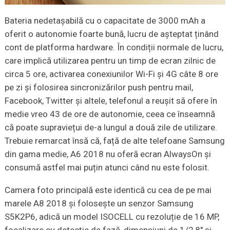
Bateria nedetașabilă cu o capacitate de 3000 mAh a
oferit o autonomie foarte bună, lucru de așteptat ținând
cont de platforma hardware. În condiții normale de lucru,
care implică utilizarea pentru un timp de ecran zilnic de
circa 5 ore, activarea conexiunilor Wi-Fi și 4G câte 8 ore
pe zi și folosirea sincronizărilor push pentru mail,
Facebook, Twitter și altele, telefonul a reușit să ofere în
medie vreo 43 de ore de autonomie, ceea ce înseamnă
că poate supraviețui de-a lungul a două zile de utilizare.
Trebuie remarcat însă că, față de alte telefoane Samsung
din gama medie, A6 2018 nu oferă ecran AlwaysOn și
consumă astfel mai puțin atunci când nu este folosit.
Camera foto principală este identică cu cea de pe mai
marele A8 2018 și folosește un senzor Samsung
S5K2P6, adică un model ISOCELL cu rezoluție de 16 MP,