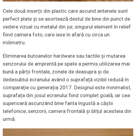
Cele două inserții din plastic care ascund antenele sunt
perfect plate și se asortează destul de bine din punct de
vedere vizual cu metalul din jur, singurul element în relief
fiind camera foto, care iese în afară cu circa un
milimetru.
Eliminarea butoanelor hardware sau tactile și mutarea
senzorului de amprentă pe spate a permis utilizarea mai
bună a părții frontale, zonele de deasupra și de
dedesubtul ecranului având o suprafață vizibil redusă în
comparație cu generația 2017. Designul este minimalist,
suprafața din josul ecranului fiind complet goală, iar cea
superioară ascunzând bine fanta îngustă a căștii
telefonice, senzorii, camera frontală și blițul acesteia din
urmă.