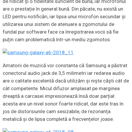
de ridicat și o fidelitate suficient de bună, iar microfonul
are o prestație în general bună. Din păcate, nu există un
LED pentru notificări, iar lipsa unui microfon secundar și
utilizarea unui sistem de atenuare a zgomotului de
fundal pur software face ca înregistrarea vocii să fie
puțin cam problematică într-un mediu zgomotos.
Amatorii de muzică vor constanta că Samsung a păstrat
conectorul audio jack de 3,5 milimetri iar redarea audio
are o calitate excelentă dacă utilizăm și niște căști cât de
cât competente. Micul difuzor amplasat pe marginea
dreaptă a carcasei impresionează însă doar parțial:
acesta are un nivel sonor foarte ridicat, dar este tras în
jos de distorsiunile cam sesizabile, de rezonanța
metalică și de lipsa completă a frecvențelor joase.