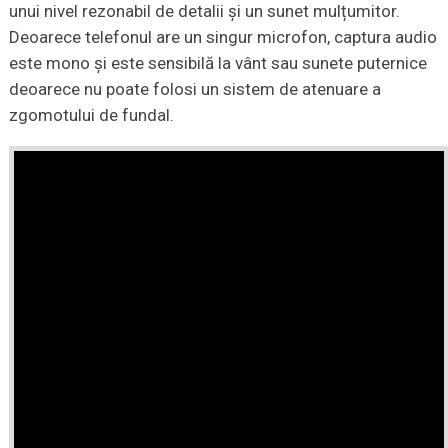
unui nivel rezonabil de detalii și un sunet mulțumitor.
Deoarece telefonul are un singur microfon, captura audio
este mono și este sensibilă la vânt sau sunete puternice
deoarece nu poate folosi un sistem de atenuare a
zgomotului de fundal.