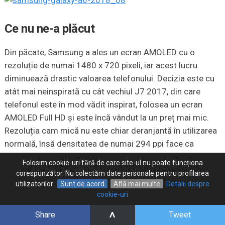
Ce nu ne-a plăcut
Din păcate, Samsung a ales un ecran AMOLED cu o
rezoluție de numai 1480 x 720 pixeli, iar acest lucru
diminuează drastic valoarea telefonului. Decizia este cu
atât mai neinspirată cu cât vechiul J7 2017, din care
telefonul este în mod vădit inspirat, folosea un ecran
AMOLED Full HD și este încă vândut la un preț mai mic.
Rezoluția cam mică nu este chiar deranjantă în utilizarea
normală, însă densitatea de numai 294 ppi face ca
anumite elemente grafice fine sau fontul de mici
Folosim cookie-uri fără de care site-ul nu poate funcționa
dimensiuni să fie afectate.
corespunzător. Nu colectăm date personale pentru profilarea
utilizatorilor.
Sunt de acord
Află mai multe
Detalii despre
Acest ecran nu ar fi deloc rău în cazul unui telefon cu un
cookie-uri
preț de circa 1000 de lei, iar dacă Galaxy A6 2018 va
^
Share
Tweet
ajunge repede în această zonă de preț, deficiența va