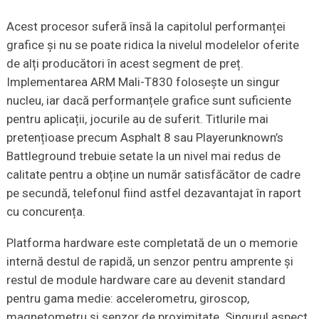
Acest procesor suferă însă la capitolul performanței
grafice și nu se poate ridica la nivelul modelelor oferite
de alți producători în acest segment de preț.
Implementarea ARM Mali-T830 folosește un singur
nucleu, iar dacă performanțele grafice sunt suficiente
pentru aplicații, jocurile au de suferit. Titlurile mai
pretențioase precum Asphalt 8 sau Playerunknown’s
Battleground trebuie setate la un nivel mai redus de
calitate pentru a obține un număr satisfăcător de cadre
pe secundă, telefonul fiind astfel dezavantajat în raport
cu concurența.
Platforma hardware este completată de un o memorie
internă destul de rapidă, un senzor pentru amprente și
restul de module hardware care au devenit standard
pentru gama medie: accelerometru, giroscop,
magnetometru și senzor de proximitate. Singurul aspect