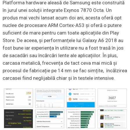
Platforma hardware aleasă de Samsung este construită
în jurul unei soluții integrate Exynos 7870 Octa. Un
produs mai vechi lansat acum doi ani, acesta oferă opt
nuclee de procesare ARM Cortex-A53 și oferă o putere
suficient de mare pentru cam toate aplicațiile din Play
Store. De aceea, și performanțele lui Galaxy A6 2018 au
fost bune iar experiența în utilizare nu a fost trasă în jos
de sacadări sau încărcări lente ale aplicațiilor. În plus,
carcasa metalică, frecvența de tact ceva mai mică și
procesul de fabricație pe 14 nm se fac simțite, încălzirea
carcasei fiind neglijabilă chiar și în testele intensive.