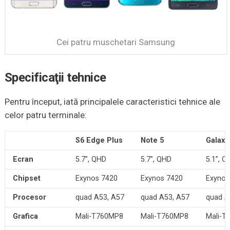
Cei patru muschetari Samsung
Specificaţii tehnice
Pentru început, iată principalele caracteristici tehnice ale
celor patru terminale:
S6 Edge Plus
Note 5
Galaxy
Ecran
5.7”, QHD
5.7”, QHD
5.1”, Q
Chipset
Exynos 7420
Exynos 7420
Exynos
Procesor
quad A53, A57
quad A53, A57
quad A
Grafica
Mali-T760MP8
Mali-T760MP8
Mali-T