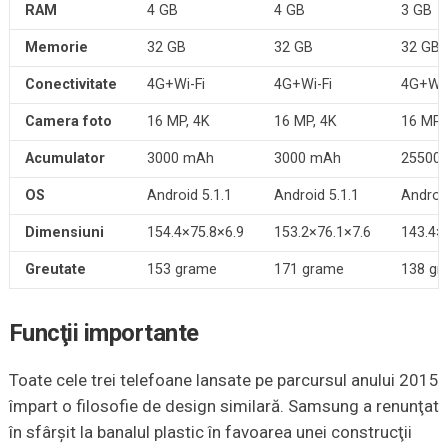
RAM
4 GB
4 GB
3 GB
Memorie
32 GB
32 GB
32 GB
Conectivitate
4G+Wi-Fi
4G+Wi-Fi
4G+Wi-
Camera foto
16 MP, 4K
16 MP, 4K
16 MP,
Acumulator
3000 mAh
3000 mAh
25500
OS
Android 5.1.1
Android 5.1.1
Android
Dimensiuni
154.4×75.8×6.9
153.2×76.1×7.6
143.4×
Greutate
153 grame
171 grame
138 gr
Funcţii importante
Toate cele trei telefoane lansate pe parcursul anului 2015
împart o filosofie de design similară. Samsung a renunţat
în sfârşit la banalul plastic în favoarea unei construcţii