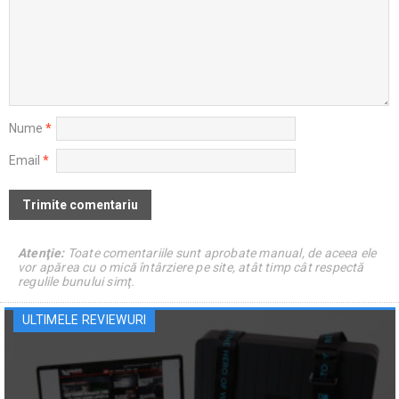
Nume
*
Email
*
Atenţie:
Toate comentariile sunt aprobate manual, de aceea ele
vor apărea cu o mică întârziere pe site, atât timp cât respectă
regulile bunului simţ.
ULTIMELE REVIEWURI