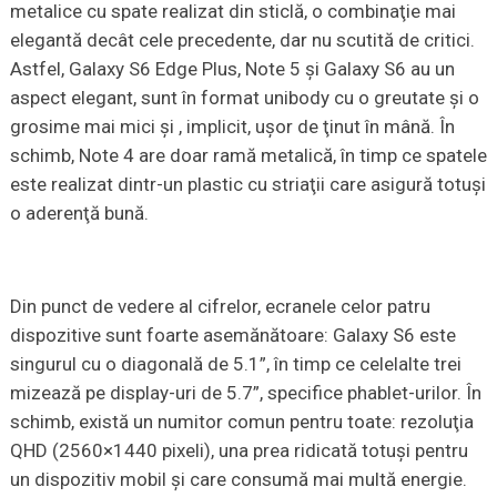
metalice cu spate realizat din sticlă, o combinaţie mai
elegantă decât cele precedente, dar nu scutită de critici.
Astfel, Galaxy S6 Edge Plus, Note 5 şi Galaxy S6 au un
aspect elegant, sunt în format unibody cu o greutate şi o
grosime mai mici şi , implicit, uşor de ţinut în mână. În
schimb, Note 4 are doar ramă metalică, în timp ce spatele
este realizat dintr-un plastic cu striaţii care asigură totuşi
o aderenţă bună.
Din punct de vedere al cifrelor, ecranele celor patru
dispozitive sunt foarte asemănătoare: Galaxy S6 este
singurul cu o diagonală de 5.1”, în timp ce celelalte trei
mizează pe display-uri de 5.7”, specifice phablet-urilor. În
schimb, există un numitor comun pentru toate: rezoluţia
QHD (2560×1440 pixeli), una prea ridicată totuşi pentru
un dispozitiv mobil şi care consumă mai multă energie.