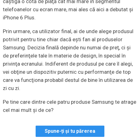
câştiga o cotă de piaţă cât mai mare în segmentul
telefoanelor cu ecran mare, mai ales că aici a debutat şi
iPhone 6 Plus.
Prin urmare, ca utilizator final, ai de unde alege produsul
potrivit pentru tine chiar dacă eşti fan al produselor
Samsung. Decizia finală depinde nu numai de preţ, ci şi
de preferinţele tale în materie de design, în special în
privinţa ecranului. Indiferent de produsul pe care îl alegi,
vei obţine un dispozitiv puternic cu performanţe de top
care va funcţiona probabil destul de bine în utilizarea de
zi cu zi.
Pe tine care dintre cele patru produse Samsung te atrage
cel mai mult şi de ce?
Spune-ți și tu părerea