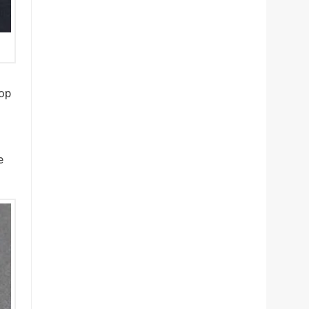
top
e