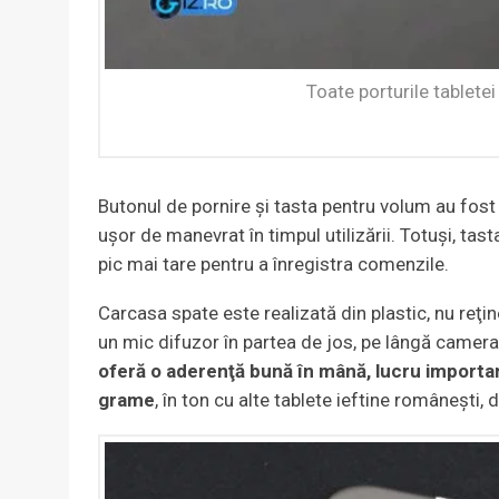
Toate porturile tablete
Butonul de pornire şi tasta pentru volum au fost 
uşor de manevrat în timpul utilizării. Totuşi, ta
pic mai tare pentru a înregistra comenzile.
Carcasa spate este realizată din plastic, nu reţi
un mic difuzor în partea de jos, pe lângă camer
oferă o aderenţă bună în mână, lucru important
grame
, în ton cu alte tablete ieftine româneşti