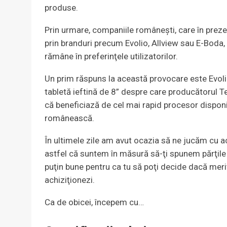
produse.
Prin urmare, companiile româneşti, care în preze
prin branduri precum Evolio, Allview sau E-Boda
rămâne în preferinţele utilizatorilor.
Un prim răspuns la această provocare este Evolio
tabletă ieftină de 8” despre care producătorul T
că beneficiază de cel mai rapid procesor disponi
românească.
În ultimele zile am avut ocazia să ne jucăm cu a
astfel că suntem în măsură să-ţi spunem părţile
puţin bune pentru ca tu să poţi decide dacă meri
achiziţionezi.
Ca de obicei, începem cu…