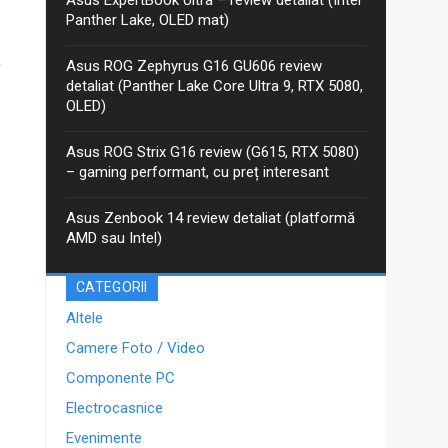
anterior, iar între timp Asus a...
Panther Lake, OLED mat)
ă
Asus ROG Zephyrus G16 GU606 review
detaliat (Panther Lake Core Ultra 9, RTX 5080,
OLED)
Asus ROG Strix G16 review (G615, RTX 5080)
– gaming performant, cu preț interesant
Asus Zenbook 14 review detaliat (platformă
AMD sau Intel)
CATEGORII
Altele
Camere Foto / Video
Componente PC
Electrocasnice
Evenimente