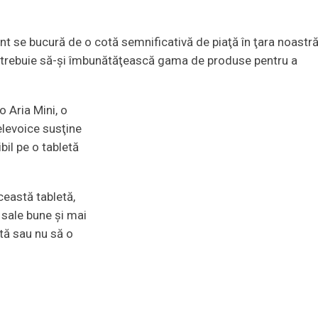
nt se bucură de o cotă semnificativă de piaţă în ţara noastr
, trebuie să-şi îmbunătăţească gama de produse pentru a
 Aria Mini, o
elevoice susţine
bil pe o tabletă
ceastă tabletă,
 sale bune şi mai
tă sau nu să o