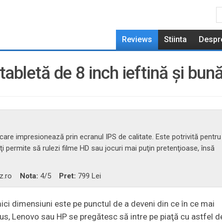
Reviews
Stiinta
Despr
tabletă de 8 inch ieftină şi bun
” care impresionează prin ecranul IPS de calitate. Este potrivită pentru
ţi permite să rulezi filme HD sau jocuri mai puţin pretenţioase, însă
z.ro
Nota:
4
/5
Pret:
799 Lei
ci dimensiuni este pe punctul de a deveni din ce în ce mai
us, Lenovo sau HP se pregătesc să intre pe piaţă cu astfel d