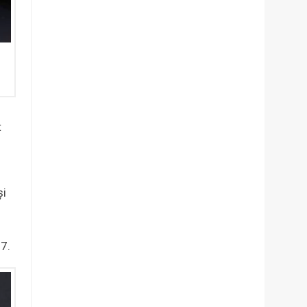
t
şi
 7.