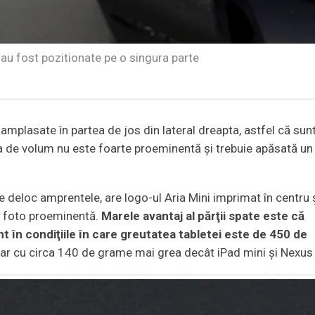
i au fost pozitionate pe o singura parte
amplasate în partea de jos din lateral dreapta, astfel că sun
sta de volum nu este foarte proeminentă şi trebuie apăsată un
ne deloc amprentele, are logo-ul Aria Mini imprimat în centru 
a foto proeminentă.
Marele avantaj al părţii spate este că
 în condiţiile în care greutatea tabletei este de 450 de
, dar cu circa 140 de grame mai grea decât iPad mini şi Nexus