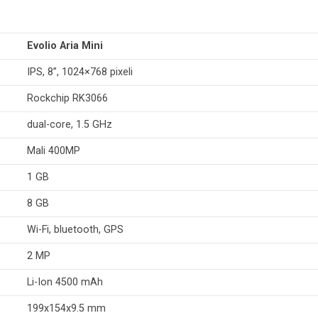
Evolio Aria Mini
IPS, 8”, 1024×768 pixeli
Rockchip RK3066
dual-core, 1.5 GHz
Mali 400MP
1 GB
8 GB
Wi-Fi, bluetooth, GPS
2 MP
Li-Ion 4500 mAh
199x154x9.5 mm