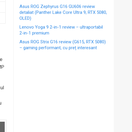
Asus ROG Zephyrus G16 GU606 review
detaliat (Panther Lake Core Ultra 9, RTX 5080,
OLED)
Lenovo Yoga 9 2-in-1 review – ultraportabil
2-in-1 premium
Asus ROG Strix G16 review (G615, RTX 5080)
– gaming performant, cu preț interesant
i
te
MP
ul
u