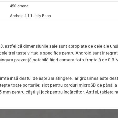
450 grame
Android 4.1.1 Jelly Bean
:3, astfel că dimensiunile sale sunt apropiate de cele ale unu
ele trei taste virtuale specifice pentru Android sunt integra
, singura prezenţă notabilă fiind camera foto frontală de 0.3 
imte însă destul de aspru la atingere, iar grosimea este dest
teşte toate porturile: slot pentru carduri microSD de până la
 mm pentru căşti şi jack pentru încărcător. Astfel, tableta n