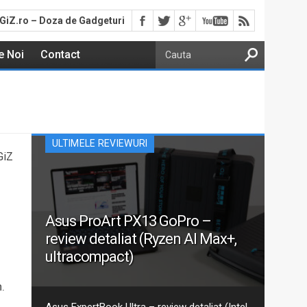
GiZ.ro – Doza de Gadgeturi
e Noi
Contact
ULTIMELE REVIEWURI
GiZ
u
Asus ProArt PX13 GoPro –
review detaliat (Ryzen AI Max+,
ultracompact)
Aceasta este recenzia mea detaliată pentru varianta
h.
actualizată 2026 GoPro Edition din seria Asus ProArt
PX13. Am discutat despre ProArt PX13 într-un articol
Asus ExpertBook Ultra – review detaliat (Intel