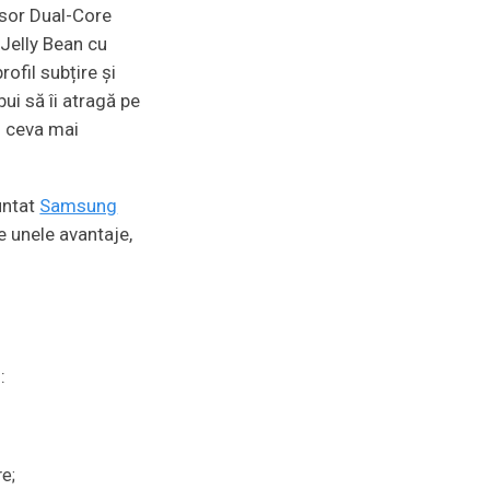
esor Dual-Core
 Jelly Bean cu
ofil subțire și
ui să îi atragă pe
i ceva mai
untat
Samsung
re unele avantaje,
:
e;