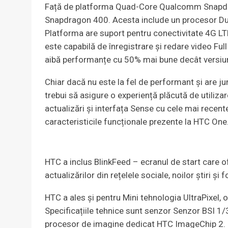
Față de platforma Quad-Core Qualcomm Snapdrag
Snapdragon 400. Acesta include un procesor Dua
Platforma are suport pentru conectivitate 4G LTE
este capabilă de înregistrare și redare video F
aibă performanțe cu 50% mai bune decât versi
Chiar dacă nu este la fel de performant și are 
trebui să asigure o experiență plăcută de utiliz
actualizări și interfața Sense cu cele mai recen
caracteristicile funcționale prezente la HTC One
HTC a inclus BlinkFeed – ecranul de start care o
actualizărilor din rețelele sociale, noilor știri şi f
HTC a ales și pentru Mini tehnologia UltraPixel
Specificațiile tehnice sunt senzor Senzor BSI 1/
procesor de imagine dedicat HTC ImageChip 2. Ca