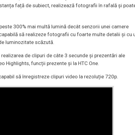
istanța față de subiect, realizează fotografii în rafală și poat
u peste 300% mai multă lumină decât senzorii unei camere
apabilă să realizeze fotografii cu foarte multe detalii şi cu 
i de luminozitate scăzută.
realizarea de clipuri de câte 3 secunde și prezentări ale
eo Highlights, funcții prezente și la HTC One.
pabil să înregistreze clipuri video la rezoluție 720p.