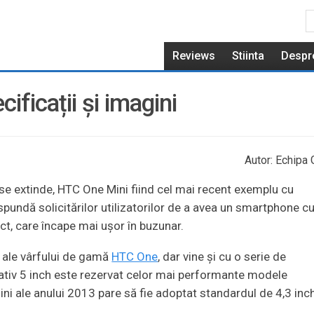
Reviews
Stiinta
Despr
ificații și imagini
Autor: Echipa 
se extinde, HTC One Mini fiind cel mai recent exemplu cu
spundă solicitărilor utilizatorilor de a avea un smartphone c
, care încape mai ușor în buzunar.
e ale vârfului de gamă
HTC One
, dar vine și cu o serie de
ativ 5 inch este rezervat celor mai performante modele
ini ale anului 2013 pare să fie adoptat standardul de 4,3 inc