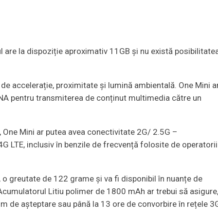
l are la dispoziție aproximativ 11GB și nu există posibilitate
 de accelerație, proximitate și lumină ambientală. One Mini a
LNA pentru transmiterea de conținut multimedia către un
t, One Mini ar putea avea conectivitate 2G/ 2.5G –
E, inclusiv în benzile de frecvență folosite de operatorii
o greutate de 122 grame și va fi disponibil în nuanțe de
). Acumulatorul Litiu polimer de 1800 mAh ar trebui să asigure
im de așteptare sau până la 13 ore de convorbire în rețele 3