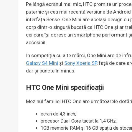
Pe lângă ecranul mai mic, HTC promite un proc
puternic și cea mai recentă versiune de Android
interfața Sense. One Mini are același design cu pr
corp dintr-o singură bucată ca HTC One și ar treb
cei care își doresc un smartphone performant ș
accesibil.
În competiția cu alte mărci, One Mini are de înfr
Galaxy S4 Mini
și
Sony Xperia SP
, față de care a
dar și puncte în minus.
HTC One Mini specificații
Mezinul familiei HTC One are următoarele dotări
ecran de 4,3 inch;
procesor Dual-Core tactat la 1,4 GHz;
1GB memorie RAM și 16 GB spațiu de stocar