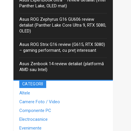
anterior, iar între timp Asus a...
Panther Lake, OLED mat)
Asus ROG Zephyrus G16 GU606 review
detaliat (Panther Lake Core Ultra 9, RTX 5080,
OLED)
Asus ROG Strix G16 review (G615, RTX 5080)
– gaming performant, cu preț interesant
Asus Zenbook 14 review detaliat (platformă
AMD sau Intel)
CATEGORII
Altele
Camere Foto / Video
Componente PC
Electrocasnice
Evenimente