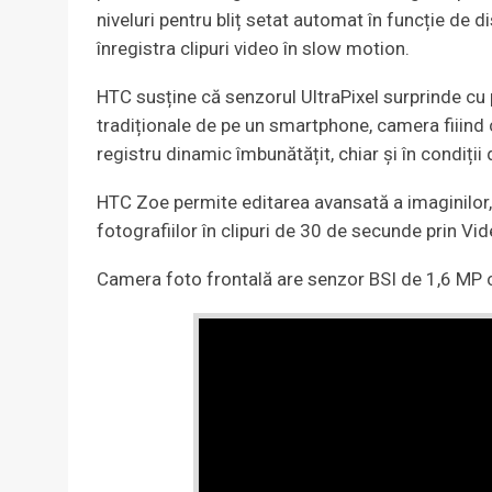
niveluri pentru bliț setat automat în funcție de d
înregistra clipuri video în slow motion.
HTC susține că senzorul UltraPixel surprinde c
tradiționale de pe un smartphone, camera fiiind c
registru dinamic îmbunătățit, chiar şi în condiți
HTC Zoe permite editarea avansată a imaginilor, 
fotografiilor în clipuri de 30 de secunde prin Vid
Camera foto frontală are senzor BSI de 1,6 MP ca