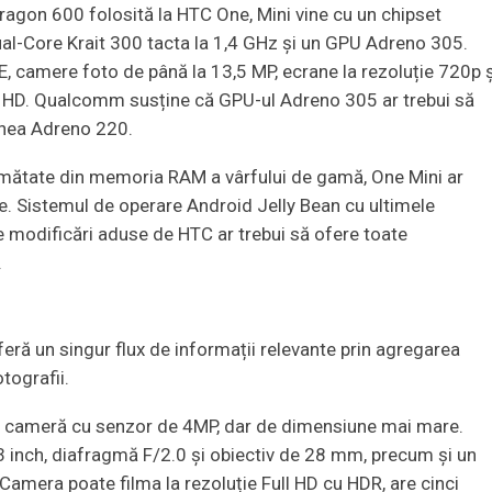
on 600 folosită la HTC One, Mini vine cu un chipset
l-Core Krait 300 tacta la 1,4 GHz și un GPU Adreno 305.
, camere foto de până la 13,5 MP, ecrane la rezoluție 720p ș
ull HD. Qualcomm susține că GPU-ul Adreno 305 ar trebui să
unea Adreno 220.
jumătate din memoria RAM a vârfului de gamă, One Mini ar
are. Sistemul de operare Android Jelly Bean cu ultimele
te modificări aduse de HTC ar trebui să ofere toate
.
feră un singur flux de informații relevante prin agregarea
otografii.
, o cameră cu senzor de 4MP, dar de dimensiune mai mare.
3 inch, diafragmă F/2.0 şi obiectiv de 28 mm, precum și un
mera poate filma la rezoluție Full HD cu HDR, are cinci