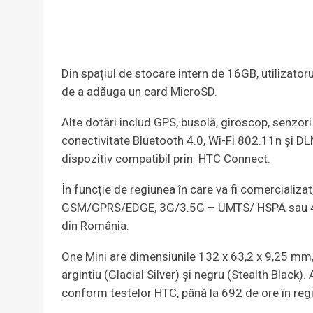
Din spațiul de stocare intern de 16GB, utilizatoru
de a adăuga un card MicroSD.
Alte dotări includ GPS, busolă, giroscop, senzori
conectivitate Bluetooth 4.0, Wi-Fi 802.11n și D
dispozitiv compatibil prin HTC Connect.
În funcție de regiunea în care va fi comercializa
GSM/GPRS/EDGE, 3G/3.5G – UMTS/ HSPA sau 4G LT
din România.
One Mini are dimensiunile 132 x 63,2 x 9,25 mm, 
argintiu (Glacial Silver) şi negru (Stealth Black
conform testelor HTC, până la 692 de ore în reg