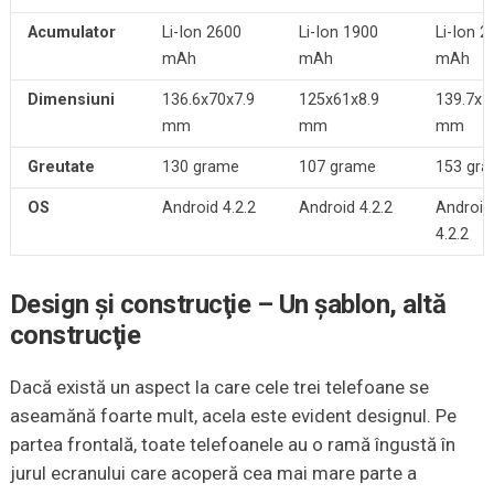
Acumulator
Li-Ion 2600
Li-Ion 1900
Li-Ion 2
mAh
mAh
mAh
Dimensiuni
136.6x70x7.9
125x61x8.9
139.7x7
mm
mm
mm
Greutate
130 grame
107 grame
153 gr
OS
Android 4.2.2
Android 4.2.2
Android
4.2.2
Design şi construcţie – Un şablon, altă
construcţie
Dacă există un aspect la care cele trei telefoane se
aseamănă foarte mult, acela este evident designul. Pe
partea frontală, toate telefoanele au o ramă îngustă în
jurul ecranului care acoperă cea mai mare parte a