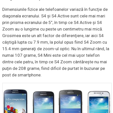
Dimensiunile fizice ale telefoanelor variază în funcţie de
diagonala ecranului. S4 şi S4 Active sunt cele mai mari
prin prisma ecranului de 5”, în timp ce S4 Active şi S4
Zoom au o lungime cu peste un centimetru mai mică.
Grosimea este un alt factor de diferenţiere, iar aici S4
câştigă lupta cu 7.9 mm, la polul opus fiind S4 Zoom cu
15.4 mm generaţi de zoom-ul optic. Nu în ultimul rând, la
numai 107 grame, S4 Mini este cel mai uşor telefon
dintre cele patru, în timp ce S4 Zoom cântăreşte nu mai
puţin de 208 grame, fiind dificil de purtat în buzunar pe
post de smartphone.