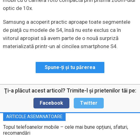
mobil cu o cameră foto compactă prin prisma zoom-ului
optic de 10x.
Samsung a acoperit practic aproape toate segmentele
de piaţă cu modele de S4, însă nu este exclus ca în
viitorul apropiat să avem parte de o nouă surpriză
materializată printr-un al cincilea smartphone S4.
Spune-ți și tu părerea
Ţi-a plăcut acest articol? Trimite-l şi prietenilor tăi pe:
Facebook
Twitter
ARTICOLE ASEMANATOARE
Topul telefoanelor mobile – cele mai bune opțiuni, sfaturi,
recomandări