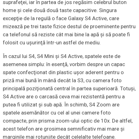
suprafeţei, iar în partea de jos regăsim celebrul buton
home şi cele două două taste capacitive. Singura
excepţie de la regulă o face Galaxy S4 Active, care
mizează pe trei taste fizice destul de proeminente pentru
ca telefonul să reziste cât mai bine la apă şi să poate fi
folosit cu uşurinţă într-un astfel de mediu.
În cazul lui S4, S4 Mini şi S4 Active, spatele este de
asemenea simplu: în esenţă, vorbim despre un capac
spate confecţionat din plastic uşor aderent pentru o
priză mai bună în mână decât la S3, cu camera foto
principală poziţionată central în partea superioară. Totuşi,
S4 Active are o carcasă ceva mai rezistentă pentru a
putea fi utilizat şi sub apă. În schimb, S4 Zoom are
spatele asemănător cu cel al unei camere foto
compacte, prin prisma zoom-ului optic de 10x. De altfel,
acest telefon are grosimea semnificativ mai mare şi
marginile mai rotunjite decât celelalte telefoane.