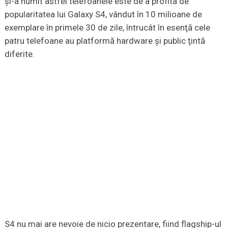
şi-a numit astfel telefoanele este de a profita de
popularitatea lui Galaxy S4, vândut în 10 milioane de
exemplare în primele 30 de zile, întrucât în esenţă cele
patru telefoane au platformă hardware şi public ţintă
diferite.
S4 nu mai are nevoie de nicio prezentare, fiind flagship-ul