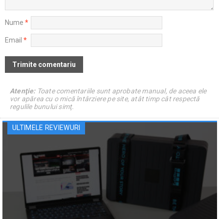
Nume
*
Email
*
Atenţie:
Toate comentariile sunt aprobate manual, de aceea ele
vor apărea cu o mică întârziere pe site, atât timp cât respectă
regulile bunului simţ.
ULTIMELE REVIEWURI