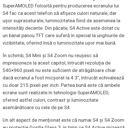
SuperAMOLED folosită pentru producerea ecranului lui
S4 fac ca acest telefon să afişeze culori naturale, dar
uşor suprasaturate, luminozitatea fiind de asemenea la
intensităţi decente. Din păcate, S4 Active este dotat cu
un banal panou TFT care suferă în special la unghiurile de
vizibilitate, oferind însă o luminozitate uşor mai bună.
În schimb, S4 Mini şi S4 Zoom nu reuşesc să
impresioneze la acest capitol, întrucât rezoluţia de
540×960 pixeli nu este suficient de atrăgătoare chiar
dacă ecranul a fost micşorat la 4.3”, întrucât echivalează
cu doar 215 pixeli per inch. Partea bună este că ambele
ecrane sunt realizate în tehnologie SuperAMOLED,
oferind astfel culori, contrast şi luminozitate
asemănătoare cu cele de pe S4.
Un alt aspect de menţionat este că numai S4 şi S4 Zoom
au protecţie Gorilla Glass 3, în timp ce S4 Active mizează