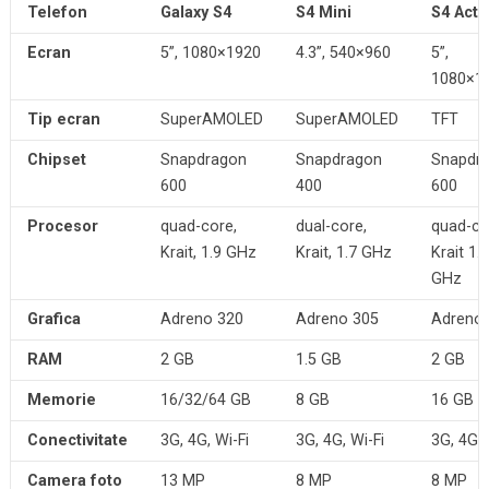
Telefon
Galaxy S4
S4 Mini
S4 Acti
Ecran
5”, 1080×1920
4.3”, 540×960
5”,
1080×1
Tip ecran
SuperAMOLED
SuperAMOLED
TFT
Chipset
Snapdragon
Snapdragon
Snapdr
600
400
600
Procesor
quad-core,
dual-core,
quad-co
Krait, 1.9 GHz
Krait, 1.7 GHz
Krait 1.9
GHz
Grafica
Adreno 320
Adreno 305
Adreno
RAM
2 GB
1.5 GB
2 GB
Memorie
16/32/64 GB
8 GB
16 GB
Conectivitate
3G, 4G, Wi-Fi
3G, 4G, Wi-Fi
3G, 4G, 
Camera foto
13 MP
8 MP
8 MP