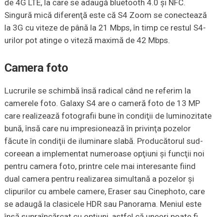
de 4G LTE, la care se adaugă bluetooth 4.0 şi NFC.
Singură mică diferenţă este că S4 Zoom se conectează
la 3G cu viteze de până la 21 Mbps, în timp ce restul S4-
urilor pot atinge o viteză maximă de 42 Mbps.
Camera foto
Lucrurile se schimbă însă radical când ne referim la
camerele foto. Galaxy S4 are o cameră foto de 13 MP
care realizează fotografii bune în condiţii de luminozitate
bună, însă care nu impresionează în privinţa pozelor
făcute în condiţii de iluminare slabă. Producătorul sud-
coreean a implementat numeroase opţiuni şi funcţii noi
pentru camera foto, printre cele mai interesante fiind
dual camera pentru realizarea simultană a pozelor şi
clipurilor cu ambele camere, Eraser sau Cinephoto, care
se adaugă la clasicele HDR sau Panorama. Meniul este
însă supraîncărcat cu opţiuni, astfel că uneori poate fi