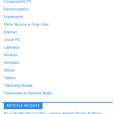
Componente PC
Electrocasnice
Evenimente
Filme, Muzica si Timp Liber
Internet
Jocuri PC
Laptopuri
Reviews
Software
Stiinta
Tablete
Telefoane Mobile
Televizoare si Sisteme Audio
ARTICOLE RECENTE
Asus ProArt PX13 GoPro – review detaliat (Ryzen AI Max+,