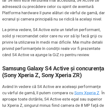
iar S4 Mini este versiunea mai accesibilă, S4 Active se
adresează cu precădere celor cu spirit de aventură.
Platforma hardware îl pune alături de vârful de gamă, dar
ecranul și camera principală nu se ridică la același nivel.
La prima vedere, S4 Active este un telefon performant,
solid și recomandat celor care nu vor să își facă griji cu
privire la utilizarea în medii mai dificile. Mai multe detalii
privind performanțele în condiții reale vor fi prezentate
când S4 Active va ajunge la GiZ.ro pentru review.
Samsung Galaxy S4 Active și concurența
(Sony Xperia Z, Sony Xperia ZR)
Având în vedere că S4 Active are aceleași performanțe
cu vârful de gamă, îl putem compara cu
Sony Xperia Z
. În
aproape toate dotările, S4 Active este egal sau superior
lui Xperia Z, singurul minus fiind camera de 8 MP față de