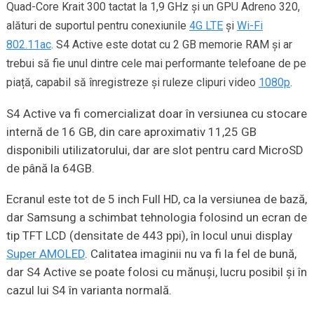
Quad-Core Krait 300 tactat la 1,9 GHz și un GPU Adreno 320,
alături de suportul pentru conexiunile
4G LTE
și
Wi-Fi
802.11ac
. S4 Active este dotat cu 2 GB memorie RAM și ar
trebui să fie unul dintre cele mai performante telefoane de pe
piață, capabil să înregistreze și ruleze clipuri video
1080p
.
S4 Active va fi comercializat doar în versiunea cu stocare
internă de 16 GB, din care aproximativ 11,25 GB
disponibili utilizatorului, dar are slot pentru card MicroSD
de până la 64GB.
Ecranul este tot de 5 inch Full HD, ca la versiunea de bază,
dar Samsung a schimbat tehnologia folosind un ecran de
tip TFT LCD (densitate de 443 ppi), în locul unui display
Super AMOLED
. Calitatea imaginii nu va fi la fel de bună,
dar S4 Active se poate folosi cu mănuși, lucru posibil şi în
cazul lui S4 în varianta normală.