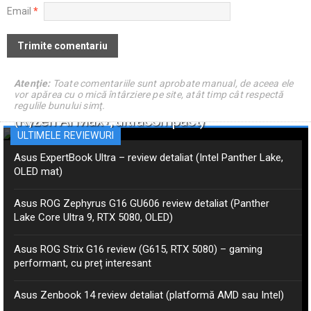
Email
*
Atenţie:
Toate comentariile sunt aprobate manual, de aceea ele
vor apărea cu o mică întârziere pe site, atât timp cât respectă
Asus ProArt PX13 GoPro – review detaliat
regulile bunului simţ.
(Ryzen AI Max+, ultracompact)
ULTIMELE REVIEWURI
Asus ExpertBook Ultra – review detaliat (Intel Panther Lake,
OLED mat)
Asus ROG Zephyrus G16 GU606 review detaliat (Panther
Lake Core Ultra 9, RTX 5080, OLED)
Asus ROG Strix G16 review (G615, RTX 5080) – gaming
performant, cu preț interesant
Asus Zenbook 14 review detaliat (platformă AMD sau Intel)