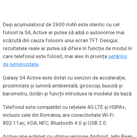
Deși acumulatorul de 2600 mAh este identic cu cel
folosit la S4, Active ar putea să aibă o autonomie mai
scăzută din cauza folosirii unui ecran TFT. Desigur,
rezultatele reale ar putea să difere în funcție de modul în
care telefonul este folosit, mai ales în privința
setărilor
de luminozitate
.
Galaxy S4 Active este dotat cu senzori de accelerație,
proximitate și lumină ambientală, giroscop, busolă și
barometru, dotări și funcții introduse la modelul de bază.
Telefonul este compatibil cu rețelele 4G LTE și HSPA+,
inclusiv cele din România, are conectivitate Wi-Fi
802.11ac, IrDA, NFC, Bluetooth 4.0 și USB 2.0.
Active vine echipat cu ultima versiune Android Jelly Bean