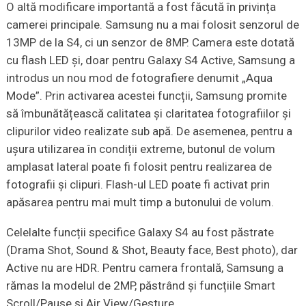
O altă modificare importantă a fost făcută în privința
camerei principale. Samsung nu a mai folosit senzorul de
13MP de la S4, ci un senzor de 8MP. Camera este dotată
cu flash LED și, doar pentru Galaxy S4 Active, Samsung a
introdus un nou mod de fotografiere denumit „Aqua
Mode”. Prin activarea acestei funcții, Samsung promite
să îmbunătățească calitatea și claritatea fotografiilor și
clipurilor video realizate sub apă. De asemenea, pentru a
ușura utilizarea în condiții extreme, butonul de volum
amplasat lateral poate fi folosit pentru realizarea de
fotografii și clipuri. Flash-ul LED poate fi activat prin
apăsarea pentru mai mult timp a butonului de volum.
Celelalte funcții specifice Galaxy S4 au fost păstrate
(Drama Shot, Sound & Shot, Beauty face, Best photo), dar
Active nu are HDR. Pentru camera frontală, Samsung a
rămas la modelul de 2MP, păstrând și funcțiile Smart
Scroll/Pause și Air View/Gesture.